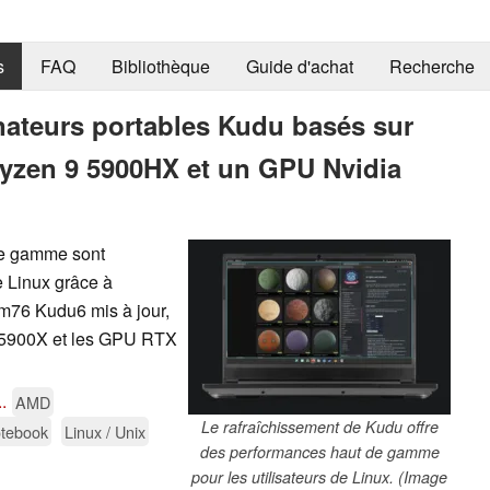
s
FAQ
Bibliothèque
Guide d'achat
Recherche
inateurs portables Kudu basés sur
yzen 9 5900HX et un GPU Nvidia
de gamme sont
e Linux grâce à
em76 Kudu6 mis à jour,
 5900X et les GPU RTX
..
AMD
Le rafraîchissement de Kudu offre
otebook
Linux / Unix
des performances haut de gamme
pour les utilisateurs de Linux. (Image