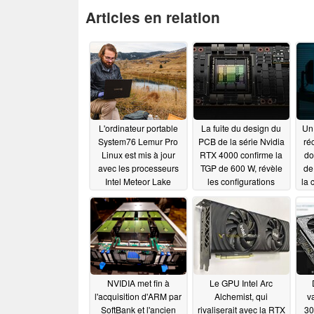
Articles en relation
L'ordinateur portable
La fuite du design du
Un
System76 Lemur Pro
PCB de la série Nvidia
ré
Linux est mis à jour
RTX 4000 confirme la
do
avec les processeurs
TGP de 600 W, révèle
de
Intel Meteor Lake
les configurations
la
VRAM, le schéma
po
03/22/2024
d'alimentation et les
solutions de
refroidissement
03/26/2022
NVIDIA met fin à
Le GPU Intel Arc
l'acquisition d'ARM par
Alchemist, qui
v
SoftBank et l'ancien
rivaliserait avec la RTX
30