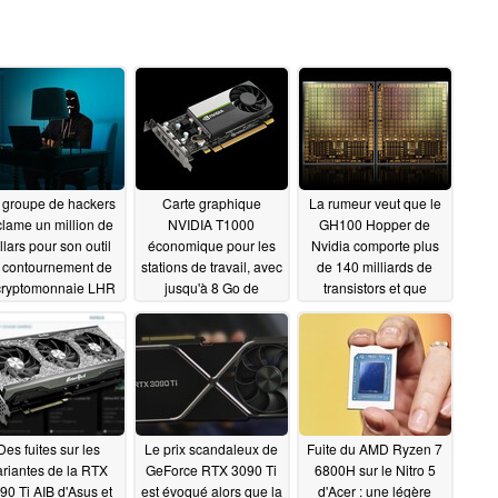
 groupe de hackers
Carte graphique
La rumeur veut que le
clame un million de
NVIDIA T1000
GH100 Hopper de
llars pour son outil
économique pour les
Nvidia comporte plus
 contournement de
stations de travail, avec
de 140 milliards de
 cryptomonnaie LHR
jusqu'à 8 Go de
transistors et que
ur les GPU Nvidia
mémoire GDDR6, prise
l'architecture GPU
RTX
en charge de cinq
MCM basée sur le
03/03/2022
moniteurs 4K et design
COPA puisse
compact
théoriquement offrir
02/12/2022
jusqu'à 233 Go de
VRAM HBM2
02/09/2022
Des fuites sur les
Le prix scandaleux de
Fuite du AMD Ryzen 7
ariantes de la RTX
GeForce RTX 3090 Ti
6800H sur le Nitro 5
90 Ti AIB d'Asus et
est évoqué alors que la
d'Acer : une légère