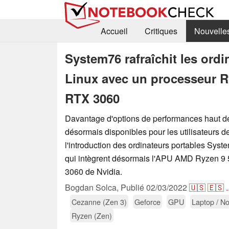
Accueil
Critiques
Nouvelle
System76 rafraîchit les ord
Linux avec un processeur R
RTX 3060
Davantage d'options de performances haut 
désormais disponibles pour les utilisateurs d
l'introduction des ordinateurs portables Syst
qui intègrent désormais l'APU AMD Ryzen 9
3060 de Nvidia.
Bogdan Solca,
Publié
02/03/2022
🇺🇸
🇪🇸
.
Cezanne (Zen 3)
Geforce
GPU
Laptop / N
Ryzen (Zen)