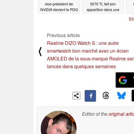
vice-président de
3070 Ti, fait son
NVIDIA devient le PDG
apparition dans une
d'ARM
courte vidéo
lan
02/08/2022
02/07/2022
Sh
un
0
Previous article
Realme DIZO Watch S : une autre
⟨
smartwatch bon marché avec un écran
AMOLED de la sous-marque Realme ser
lancée dans quelques semaines
Editor of the
original arti