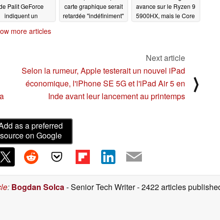
de Palit GeForce
carte graphique serait
avance sur le Ryzen 9
indiquent un
retardée "indéfiniment"
5900HX, mais le Core
cement prochain et
i7-12700H d'Alder
02/03/2022
ow more articles
 prix supérieur à 5
Lake a le dernier mot
00 $ US
02/06/2022
02/03/2022
Next article
Selon la rumeur, Apple testerait un nouvel iPad
⟩
économique, l'iPhone SE 5G et l'iPad Air 5 en
a
Inde avant leur lancement au printemps
Add as a preferred
source on Google
cle
:
Bogdan Solca
- Senior Tech Writer
- 2422 articles publis