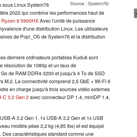
Source : System76)
es sous Linux System76
èle 2022 qui combine les performances haut de
Ryzen 9 5900HX
Avec l'unité de puissance
lyvalence d'une distribution Linux. Les utilisateurs
lusives de Pop!_OS de System76 et la distribution
es derniers ordinateurs portables Kudu6 sont
e résolution de 1080p et un taux de
64 Go de RAM DDR4-3200 et jusqu'à 4 To de SSD
s M.2. La connectivité comprend 2,5 GbE + Wi-Fi 6
ndre en charge jusqu'à trois sources vidéo externes
-C 3.2 Gen 2
avec connecteur DP 1.4, miniDP 1.4,
 1x USB-A 3.2 Gen 1, 1x USB-A 3.2 Gen et 1x USB
uveau modèle pèse 2,2 kg (4,85 lbs) et est équipé
Wh. Des caractéristiques standard comme une