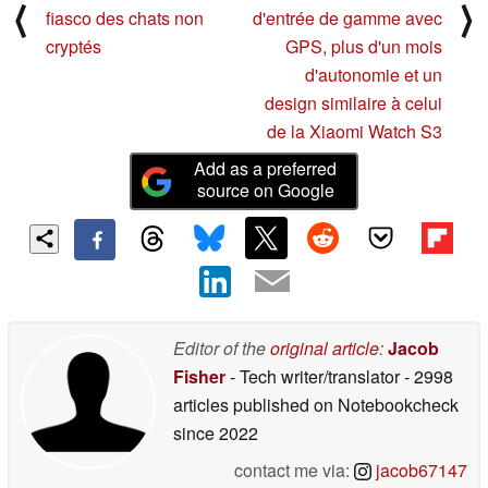
⟨
⟩
fiasco des chats non
d'entrée de gamme avec
cryptés
GPS, plus d'un mois
d'autonomie et un
design similaire à celui
de la Xiaomi Watch S3
Add as a preferred
source on Google
Editor of the
original article
:
Jacob
Fisher
- Tech writer/translator
- 2998
articles published on Notebookcheck
since 2022
contact me via:
jacob67147