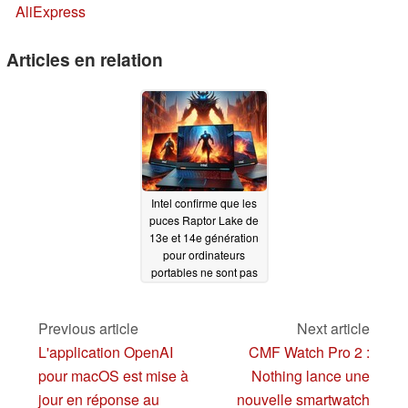
AliExpress
Articles en relation
Intel confirme que les
puces Raptor Lake de
13e et 14e génération
pour ordinateurs
portables ne sont pas
affectées par les
problèmes d'instabilité
de leurs homologues
Previous article
Next article
pour ordinateurs de
L'application OpenAI
CMF Watch Pro 2 :
bureau
07/21/2024
pour macOS est mise à
Nothing lance une
jour en réponse au
nouvelle smartwatch