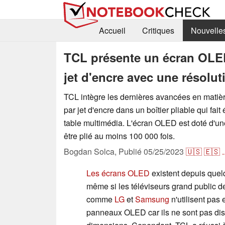
Accueil
Critiques
Nouvelle
TCL présente un écran OLED
jet d'encre avec une résolut
TCL intègre les dernières avancées en mati
par jet d'encre dans un boîtier pliable qui fai
table multimédia. L'écran OLED est doté d'un
être plié au moins 100 000 fois.
Bogdan Solca,
Publié
05/25/2023
🇺🇸
🇪🇸
.
Les écrans OLED
existent depuis quel
même si les téléviseurs grand public 
comme
LG
et
Samsung
n'utilisent pas
panneaux OLED car ils ne sont pas di