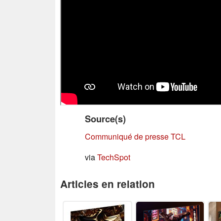
Source(s)
Communiqué de presse TCL
via
TechSpot
Articles en relation