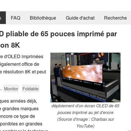
s
FAQ
Bibliothèque
Guide d'achat
Recherche
 pliable de 65 pouces imprimé par
ion 8K
ère d'OLED imprimées
t également office de
e résolution 8K et peut
..
Monitor
Foldable
ques années déjà,
déploiement d'un écran OLED de 65
de grandes marques
pouces imprimé au jet d'encre
 encore ce type de
(Source d'image : Charbax sur
sponibles en grandes
YouTube)