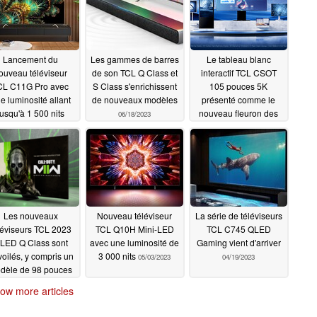
Lancement du
Les gammes de barres
Le tableau blanc
ouveau téléviseur
de son TCL Q Class et
interactif TCL CSOT
CL C11G Pro avec
S Class s'enrichissent
105 pouces 5K
e luminosité allant
de nouveaux modèles
présenté comme le
jusqu'à 1 500 nits
nouveau fleuron des
06/18/2023
écrans professionnels
07/19/2023
de l'équipementier
06/17/2023
Les nouveaux
Nouveau téléviseur
La série de téléviseurs
léviseurs TCL 2023
TCL Q10H Mini-LED
TCL C745 QLED
LED Q Class sont
avec une luminosité de
Gaming vient d'arriver
oilés, y compris un
3 000 nits
05/03/2023
04/19/2023
dèle de 98 pouces
05/17/2023
ow more articles