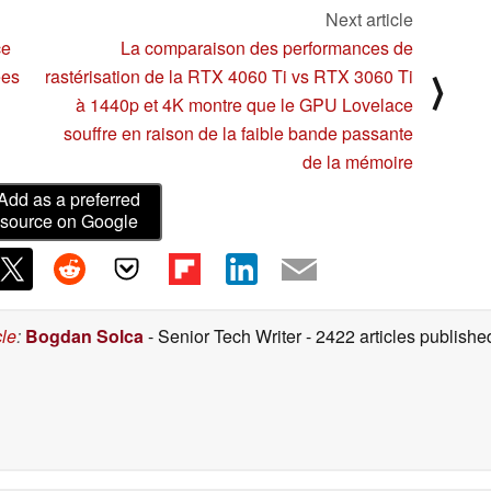
Next article
ce
La comparaison des performances de
ées
rastérisation de la RTX 4060 Ti vs RTX 3060 Ti
⟩
à 1440p et 4K montre que le GPU Lovelace
souffre en raison de la faible bande passante
de la mémoire
Add as a preferred
source on Google
cle
:
Bogdan Solca
- Senior Tech Writer
- 2422 articles publis