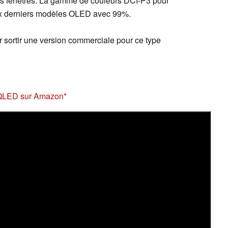
tes fenêtres. La gamme de couleurs DCI-P3 pour
aux derniers modèles OLED avec 99%.
r sortir une version commerciale pour ce type
 QLED sur Amazon