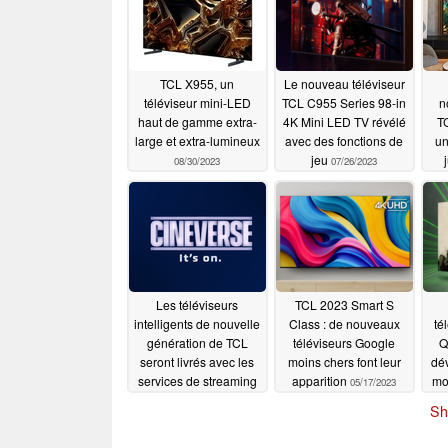
TCL X955, un
Le nouveau téléviseur
téléviseur mini-LED
TCL C955 Series 98-in
n
haut de gamme extra-
4K Mini LED TV révélé
T
large et extra-lumineux
avec des fonctions de
un
jeu
08/30/2023
07/26/2023
Les téléviseurs
TCL 2023 Smart S
intelligents de nouvelle
Class : de nouveaux
té
génération de TCL
téléviseurs Google
Q
seront livrés avec les
moins chers font leur
dév
services de streaming
apparition
mo
05/17/2023
Cineverse
06/13/2023
Sh