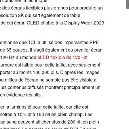
à combiner la technique
 des écrans flexibles plus grands pour produire un
solution 8K qui sert également de table
 de cet écran OLED pliable à la Display Week 2023
mentionne que TCL a utilisé des imprimantes PPE
de 65 pouces. Il s'agit également du premier écran
 à 120 Hz au monde
oLED flexible de 120 Hz
urbure est faible pour cette taille, avec seulement
pporter au moins 100 000 plis. D'après les images
au milieu de l'écran ne semble pas être visible à
 les contenus diffusés montrent principalement un
en évidence les plis.
 la luminosité pour cette taille, car elle est
fenêtres à 10% et à 150 nit en plein champ. Les
msung peuvent afficher plus de 200 nit en plein