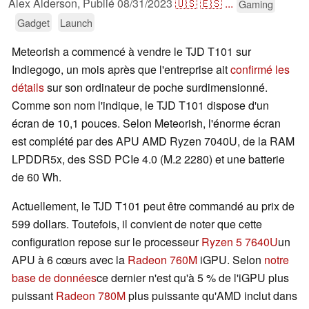
Alex Alderson,
Publié
08/31/2023
🇺🇸
🇪🇸
...
Gaming
Gadget
Launch
Meteorish a commencé à vendre le TJD T101 sur
Indiegogo, un mois après que l'entreprise ait
confirmé les
détails
sur son ordinateur de poche surdimensionné.
Comme son nom l'indique, le TJD T101 dispose d'un
écran de 10,1 pouces. Selon Meteorish, l'énorme écran
est complété par des APU AMD Ryzen 7040U, de la RAM
LPDDR5x, des SSD PCIe 4.0 (M.2 2280) et une batterie
de 60 Wh.
Actuellement, le TJD T101 peut être commandé au prix de
599 dollars. Toutefois, il convient de noter que cette
configuration repose sur le processeur
Ryzen 5 7640U
un
APU à 6 cœurs avec la
Radeon 760M
iGPU. Selon
notre
base de données
ce dernier n'est qu'à 5 % de l'iGPU plus
puissant
Radeon 780M
plus puissante qu'AMD inclut dans