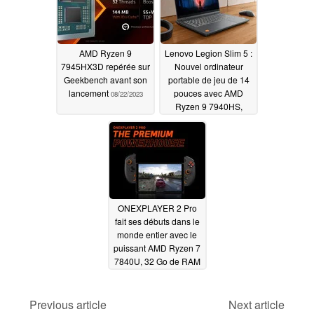
AMD Ryzen 9
Lenovo Legion Slim 5 :
7945HX3D repérée sur
Nouvel ordinateur
Geekbench avant son
portable de jeu de 14
lancement
pouces avec AMD
08/22/2023
Ryzen 9 7940HS,
charge de 140 W et
écran OLED de 120 Hz
08/04/2023
ONEXPLAYER 2 Pro
fait ses débuts dans le
monde entier avec le
puissant AMD Ryzen 7
7840U, 32 Go de RAM
et jusqu'à 2 To
d'espace de stockage
Previous article
Next article
08/01/2023