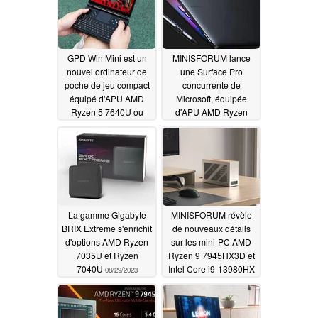
GPD Win Mini est un
MINISFORUM lance
nouvel ordinateur de
une Surface Pro
poche de jeu compact
concurrente de
équipé d'APU AMD
Microsoft, équipée
Ryzen 5 7640U ou
d'APU AMD Ryzen
Ryzen 7 7840U
7040U et dotée d'un
design 2-en-1
09/05/2023
08/31/2023
La gamme Gigabyte
MINISFORUM révèle
BRIX Extreme s'enrichit
de nouveaux détails
d'options AMD Ryzen
sur les mini-PC AMD
7035U et Ryzen
Ryzen 9 7945HX3D et
7040U
Intel Core i9-13980HX
08/29/2023
Mini-ITX
08/26/2023