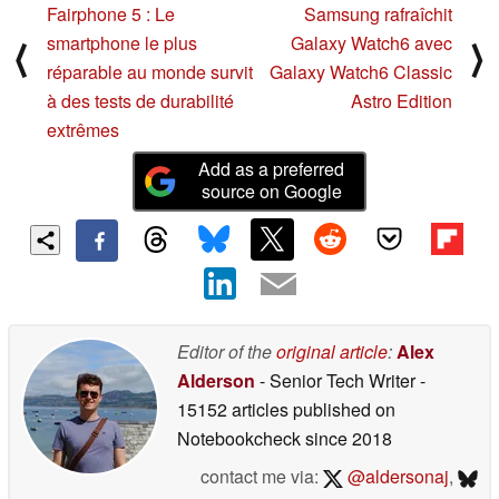
Fairphone 5 : Le
Samsung rafraîchit
smartphone le plus
Galaxy Watch6 avec
⟨
⟩
réparable au monde survit
Galaxy Watch6 Classic
à des tests de durabilité
Astro Edition
extrêmes
Add as a preferred
source on Google
Editor of the
original article
:
Alex
Alderson
- Senior Tech Writer
-
15152 articles published on
Notebookcheck
since 2018
contact me via:
@aldersonaj
,