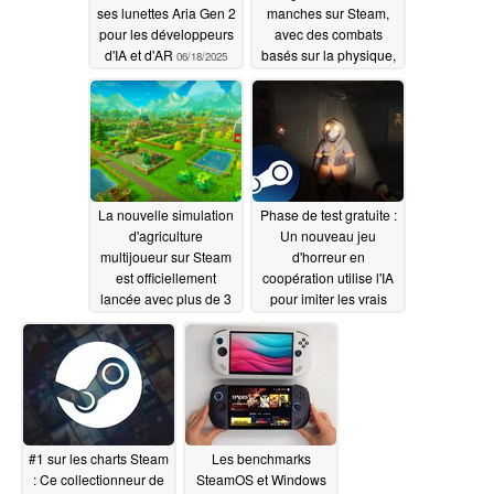
ses lunettes Aria Gen 2
manches sur Steam,
pour les développeurs
avec des combats
d'IA et d'AR
basés sur la physique,
06/18/2025
est lancé avec des
critiques très positives
et une remise de
lancement de 35 %
06/04/2025
La nouvelle simulation
Phase de test gratuite :
d'agriculture
Un nouveau jeu
multijoueur sur Steam
d'horreur en
est officiellement
coopération utilise l'IA
lancée avec plus de 3
pour imiter les vrais
000 critiques "très
joueurs et transforme
positives" et une
la méfiance en
remise de lancement
stratégie de survie
06/02/2025
05/28/2025
#1 sur les charts Steam
Les benchmarks
: Ce collectionneur de
SteamOS et Windows