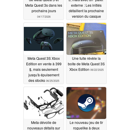
Meta Quest 3s dans les
externe : Les initiés
prochains jours
détaillent la prochaine
version du casque
04/17/2026
Meta avant le
lancement prévu en
2026
11/26/2025
Meta Quest 3S Xbox
Une fuite révèle la
Edition en vente à 399
boîte de Meta Quest 3S
$, mais seulement
Xbox Edition
06/22/2025
jusqu'à épuisement
des stocks
06/25/2025
Meta dévoile de
Le nouveau jeu de tir
nouveaux détails sur
roguelike à deux