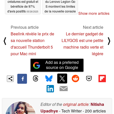
créatures est gratuit et
du Lenovo Legion Go
bénéficie de 97%
S montrent les limites
d'avis positifs
de la nouvelle console
05/26/2025
Show more articles
portable Xbox
annoncée
05/26/2025
Previous article
Next article
Beelink révèle le prix de
Le dernier gadget de
⟨
⟩
sa nouvelle station
LILYGOS est une petite
d'accueil Thunderbolt 5
machine radio verte et
pour Mac mini
légère
Add as a preferred
source on Google
Editor of the
original article
:
Nitisha
Upadhye
- Tech Writer
- 200 articles