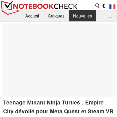
Accueil
Critiques
Nouvelles
...
FAQ
Bibliothèque
Guide d'achat
Recherche
Contact
Teenage Mutant Ninja Turtles : Empire
City dévoilé pour Meta Quest et Steam VR