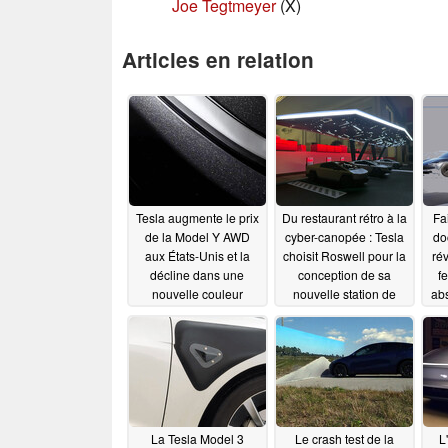
Joe Tegtmeyer
(X)
Articles en relation
Tesla augmente le prix
Du restaurant rétro à la
Fa
de la Model Y AWD
cyber-canopée : Tesla
do
aux États-Unis et la
choisit Roswell pour la
ré
décline dans une
conception de sa
f
nouvelle couleur
nouvelle station de
abs
étincelante, le
superchargeurs
3, 
Diamond Black
extraterrestres
04/03/2025
04/05/2025
La Tesla Model 3
Le crash test de la
L