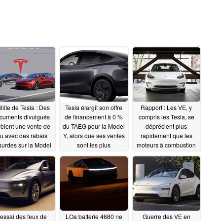
illite de Tesla : Des
Tesla élargit son offre
Rapport : Les VE, y
cuments divulgués
de financement à 0 %
compris les Tesla, se
vèlent une vente de
du TAEG pour la Model
déprécient plus
eu avec des rabais
Y, alors que ses ventes
rapidement que les
urdes sur la Model
sont les plus
moteurs à combustion
le Y et le Cybertruck
importantes de tous les
interne
04/01/2025
VE en Chine
04/02/2025
04/02/2025
'essai des feux de
LOa batterie 4680 ne
Guerre des VE en