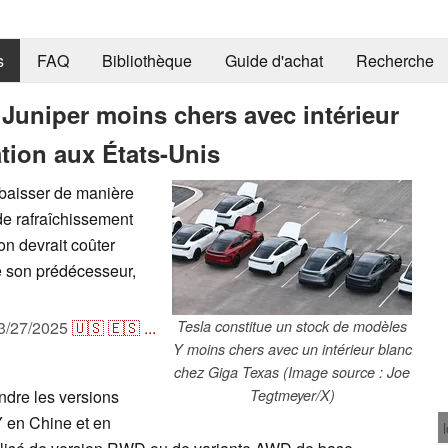
s
FAQ
Bibliothèque
Guide d'achat
Recherche
Juniper moins chers avec intérieur
tion aux États-Unis
 baisser de manière
de rafraîchissement
n devrait coûter
e son prédécesseur,
3/27/2025
🇺🇸
🇪🇸
...
Tesla constitue un stock de modèles
Y moins chers avec un intérieur blanc
chez Giga Texas (Image source : Joe
dre les versions
Tegtmeyer/X)
Y en Chine et en