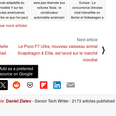
oute adaptatifs du
sera pas réservée aux
Europe : La
modèle Y sur les
voitures Tesla : le
concurrence chinoise
outes américaines
constructeur
s'est intensifiée en
tre ce que l'on peut
automobile américain
février et Volkswagen a
tendre des anciens
en commande 10 GWh
encore battu Tesla en
ow more articles
dèles équipés de
tête du classement
03/26/2025
phares à matrice
03/25/2025
03/29/2025
Next article
éelle
Le Poco F7 Ultra, nouveau vaisseau amiral
⟩
blad
Snapdragon 8 Elite, est lancé sur le marché
mondial
Add as a preferred
source on Google
cle
:
Daniel Zlatev
- Senior Tech Writer
- 2173 articles publishe