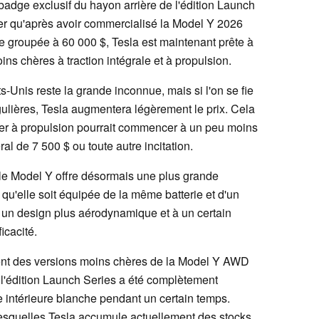
 badge exclusif du hayon arrière de l'édition Launch
er qu'après avoir commercialisé la Model Y 2026
re groupée à 60 000 $, Tesla est maintenant prête à
oins chères à traction intégrale et à propulsion.
s-Unis reste la grande inconnue, mais si l'on se fie
ulières, Tesla augmentera légèrement le prix. Cela
iper à propulsion pourrait commencer à un peu moins
ral de 7 500 $ ou toute autre incitation.
e Model Y offre désormais une plus grande
u'elle soit équipée de la même batterie et d'un
un design plus aérodynamique et à un certain
icacité.
ment des versions moins chères de la Model Y AWD
 l'édition Launch Series a été complètement
e intérieure blanche pendant un certain temps.
 lesquelles Tesla accumule actuellement des stocks