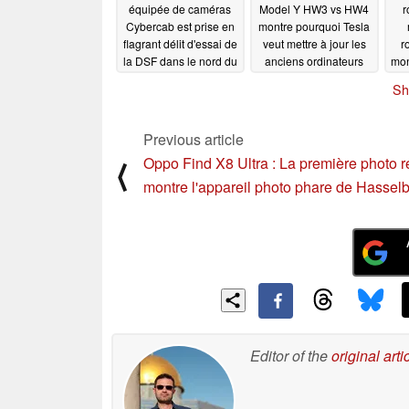
équipée de caméras
Model Y HW3 vs HW4
r
Cybercab est prise en
montre pourquoi Tesla
flagrant délit d'essai de
veut mettre à jour les
r
la DSF dans le nord du
anciens ordinateurs
mon
pays
FSD
at
03/31/2025
03/29/2025
Sh
mo
Previous article
Oppo Find X8 Ultra : La première photo r
⟨
montre l'appareil photo phare de Hassel
Editor of the
original arti