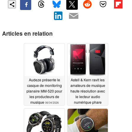
Articles en relation
Audeze présente le
Astell & Kern ravit les
casque de monitoring
amateurs de musique
planaire MM-520 pour
haute résolution avec
les producteurs de
le lecteur audio
musique
numérique phare
06/04/2026
A&ultima SP4000T à
quatre tubes
06/01/2026