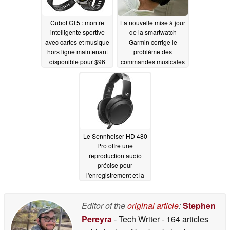
Cubot GT5 : montre
La nouvelle mise à jour
intelligente sportive
de la smartwatch
avec cartes et musique
Garmin corrige le
hors ligne maintenant
problème des
disponible pour $96
commandes musicales
05/14/2026
05/12/2026
Le Sennheiser HD 480
Pro offre une
reproduction audio
précise pour
l'enregistrement et la
production musicale
04/24/2026
Editor of the
original article
:
Stephen
Pereyra
- Tech Writer
- 164 articles