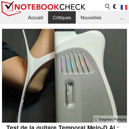
Accueil
Critiques
Nouvelles
...
FAQ
Bibliothèque
Guide d'achat
Recherche
Contact
ⓘ Stephen Pereyra
Test de la guitare Temporal Melo-D AI :