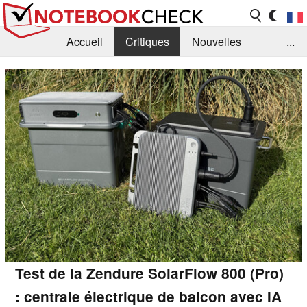
Accueil
Critiques
Nouvelles
...
FAQ
Bibliothèque
Guide d'achat
Recherche
Contact
Test de la Zendure SolarFlow 800 (Pro)
: centrale électrique de balcon avec IA