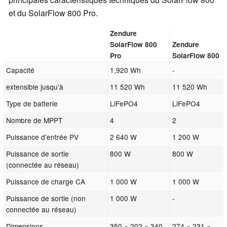
et du SolarFlow 800 Pro.
Zendure
SolarFlow 800
Zendure
Pro
SolarFlow 800
Capacité
1,920 Wh
-
extensible jusqu'à
11 520 Wh
11 520 Wh
Type de batterie
LiFePO4
LiFePO4
Nombre de MPPT
4
2
Puissance d'entrée PV
2 640 W
1 200 W
Puissance de sortie
800 W
800 W
(connectée au réseau)
Puissance de charge CA
1 000 W
1 000 W
Puissance de sortie (non
1 000 W
-
connectée au réseau)
Dimensions
350 × 202 × 340
274 × 231 ×