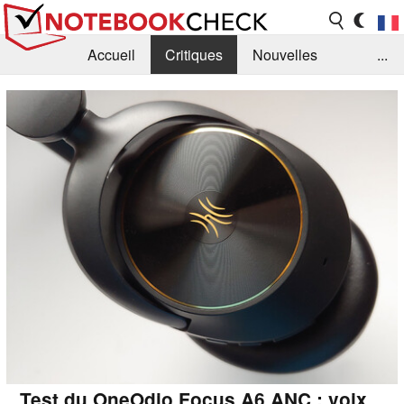
Accueil
Critiques
Nouvelles
...
FAQ
Bibliothèque
Guide d'achat
Recherche
Contact
Test du OneOdio Focus A6 ANC : voix