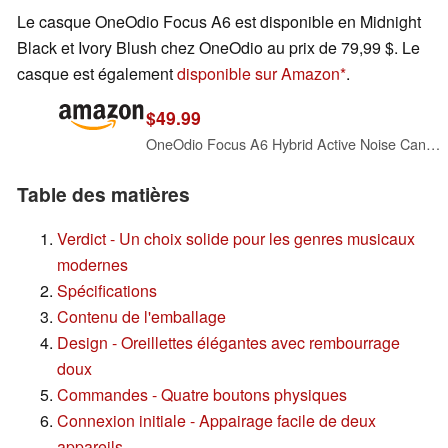
Le casque OneOdio Focus A6 est disponible en Midnight
Black et Ivory Blush chez OneOdio au prix de 79,99 $. Le
casque est également
disponible sur Amazon
.
$49.99
OneOdio Focus A6 Hybrid Active Noise Cancelling Headphones, 75H Playtime, LDAC Hi-Res Lossless Audio, Bluetooth 6.0, Dual Mic ENC Call, Support Wired ANC via USB-C, Wireless Over Ear Headphones
Table des matières
Verdict - Un choix solide pour les genres musicaux
modernes
Spécifications
Contenu de l'emballage
Design - Oreillettes élégantes avec rembourrage
doux
Commandes - Quatre boutons physiques
Connexion initiale - Appairage facile de deux
appareils