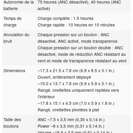
Autonomie de la
75 heures (ANC désactivé), 40 heures (ANC
batterie
activé)
Temps de
Charge complète : 1.5 heures
charge
Charge rapide : 10 heures en 10 minutes
Annulation du
Chaque pression sur un bouton : ANC
bruit
désactivé, ANC activé, mode transparence
Chaque pression sur un bouton double : ANC
désactivé, mode de réduction ANC résistant au
vent et mode de transparence résistant au vent
Dimensions
~17.3 x 21.5 x 7.8 cm (6.8 x 8.5 x 3.1 in.)
Ouvert, entièrement déployé
~15.0 x 13.7 x 7.8 cm (5.9 x 5.9 x 3.1 in.)
Rangé, oreillettes uniquement repliées vers
l'intérieur
~17.8 x 15.1 x 4.5 cm (7.0 x 5.9 x 1.8 in.)
Rangé, oreillettes pivotées à plat
Taille des
ANC ~7,5 x 3,5 mm (0,30 x 0,14 in.)
boutons
Power ~8 x 3,5 mm (0,31 x 0,14 in.)
Volume ~15,5 x 3,5 mm (0,61 x 0,14 in.)