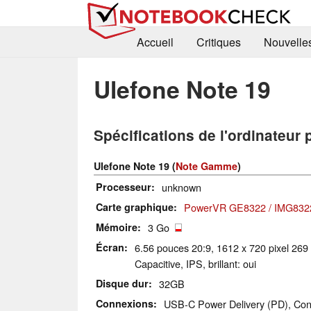
Accueil
Critiques
Nouvelle
Ulefone Note 19
Spécifications de l'ordinateur 
Ulefone Note 19 (
Note Gamme
)
Processeur
unknown
Carte graphique
PowerVR GE8322 / IMG832
Mémoire
3 Go
Écran
6.56 pouces 20:9, 1612 x 720 pixel 269
Capacitive, IPS, brillant: oui
Disque dur
32GB
Connexions
USB-C Power Delivery (PD), Con