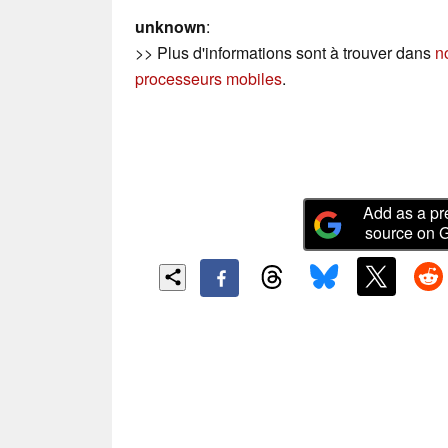
unknown
:
>> Plus d'informations sont à trouver dans
n
processeurs mobiles
.
Add as a pr
source on 