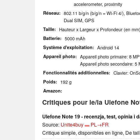
accelerometer, proximity
Réseau
802.11 b/g/n (b/g/n = Wi-Fi 4/), Blue
Dual SIM, GPS
Taille
Hauteur x Largeur x Profondeur (en mm):
Batterie
5000 mAh
Système d'exploitation
Android 14
Appareil photo
Appareil photo primaire: 8 MPi
Appareil photo secondaire: 5 
Fonctionnalités additionnelles
Clavier: OnS
Poids
192 g
Amazon
Critiques pour le/la Ulefone No
Ulefone Note 19 - recenzja, test, opinia i
Source:
Unite4buy
PL→FR
Critique simple, disponibles en ligne, De ta