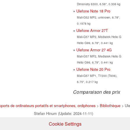
Dimensity 6300, 6.56", 0.306 kg
Ulefone Note 18 Pro
Mali-G52 MP2, unknown, 6.78",
0.1978 kg
Ulefone Armor 27T
Mali-G57 MP2, Mediatek Helio G
Helio G99, 6.78", 0.441 kg
Ulefone Armor 27 4G
Mali-G57 MP2, Mediatek Helio G
Helio G99, 6.78", 0.441 kg
Ulefone Note 20 Pro
Mali-G57 MP1, T7200 (T606),
6.75", 0.217 kg
Comparaison des prix
pports de ordinateurs portatifs et smartphones, ordiphones
>
Bibliothèque
> Ule
Stefan Hinum (Update: 2024-11-11)
Cookie Settings