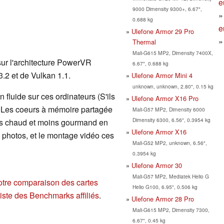
e
9000 Dimensity 9300+, 6.67",
0.688 kg
e
Ulefone Armor 29 Pro
Thermal
Mali-G615 MP2, Dimensity 7400X,
ur l'architecture PowerVR
6.67", 0.688 kg
2 et de Vulkan 1.1.
Ulefone Armor Mini 4
unknown, unknown, 2.80", 0.15 kg
 fluide sur ces ordinateurs (S'ils
Ulefone Armor X16 Pro
. Les coeurs à mémoire partagée
Mali-G57 MP2, Dimensity 6000
Dimensity 6300, 6.56", 0.3954 kg
ins chaud et moins gourmand en
Ulefone Armor X16
de photos, et le montage vidéo ces
Mali-G52 MP2, unknown, 6.56",
0.3954 kg
Ulefone Armor 30
Mali-G57 MP2, Mediatek Helio G
otre comparaison des cartes
Helio G100, 6.95", 0.506 kg
liste des Benchmarks affiliés
.
Ulefone Armor 28 Pro
Mali-G615 MP2, Dimensity 7300,
6.67", 0.45 kg