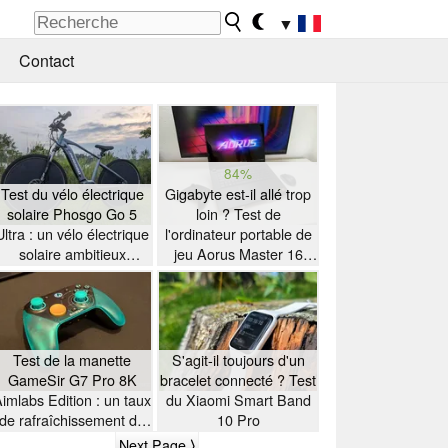
▼
Contact
84%
Test du vélo électrique
Gigabyte est-il allé trop
solaire Phosgo Go 5
loin ? Test de
Ultra : un vélo électrique
l'ordinateur portable de
solaire ambitieux
jeu Aorus Master 16
présentant quelques
équipé d'un processeur
particularités
AMD Zen 5
Test de la manette
S'agit-il toujours d'un
GameSir G7 Pro 8K
bracelet connecté ? Test
imlabs Edition : un taux
du Xiaomi Smart Band
de rafraîchissement de
10 Pro
8K à petit prix
Next Page ⟩