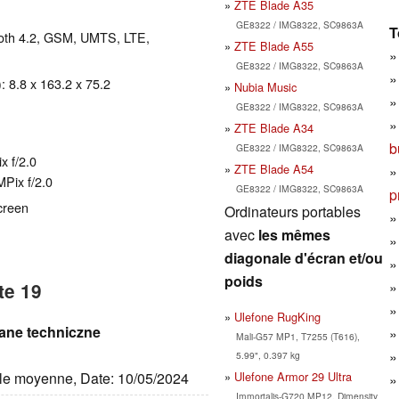
ZTE Blade A35
GE8322 / IMG8322, SC9863A
T
tooth 4.2, GSM, UMTS, LTE,
ZTE Blade A55
GE8322 / IMG8322, SC9863A
 8.8 x 163.2 x 75.2
Nubia Music
GE8322 / IMG8322, SC9863A
ZTE Blade A34
b
GE8322 / IMG8322, SC9863A
x f/2.0
ZTE Blade A54
MPix f/2.0
GE8322 / IMG8322, SC9863A
p
creen
Ordinateurs portables
avec
les mêmes
diagonale d'écran et/ou
poids
te 19
Ulefone RugKing
 dane techniczne
Mali-G57 MP1, T7255 (T616),
5.99", 0.397 kg
Ulefone Armor 29 Ultra
ille moyenne, Date: 10/05/2024
Immortalis-G720 MP12, Dimensity