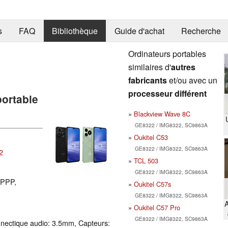
s
FAQ
Bibliothèque
Guide d'achat
Recherche
Ordinateurs portables
similaires d'
autres
fabricants
et/ou avec un
processeur différent
portable
Blackview Wave 8C
GE8322 / IMG8322, SC9863A
Oukitel C53
GE8322 / IMG8322, SC9863A
2
TCL 503
GE8322 / IMG8322, SC9863A
 PPP,
Oukitel C57s
GE8322 / IMG8322, SC9863A
A
Oukitel C57 Pro
GE8322 / IMG8322, SC9863A
nectique audio: 3.5mm, Capteurs: