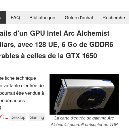
s
FAQ
Bibliothèque
Guide d'achat
Recherche
tails d'un GPU Intel Arc Alchemist
llars, avec 128 UE, 6 Go de GDDR6
ables à celles de la GTX 1650
e fiche technique
e variante d'entrée de
ourrait être vendue à
performances
R.
🇸
...
Desktop
Gaming
La carte d'entrée de gamme Arc
Alchemist pourrait présenter un TDP