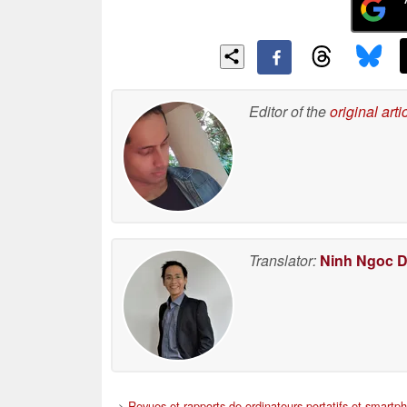
Editor of the
original arti
Translator:
Ninh Ngoc 
>
Revues et rapports de ordinateurs portatifs et smartp