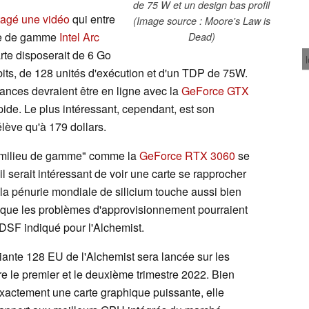
de 75 W et un design bas profil
tagé une vidéo
qui entre
(Image source : Moore's Law is
rée de gamme
Intel Arc
Dead)
te disposerait de 6 Go
ts, de 128 unités d'exécution et d'un TDP de 75W.
ances devraient être en ligne avec la
GeForce GTX
apide. Le plus intéressant, cependant, est son
élève qu'à 179 dollars.
e "milieu de gamme" comme la
GeForce RTX 3060
se
 serait intéressant de voir une carte se rapprocher
, la pénurie mondiale de silicium touche aussi bien
e que les problèmes d'approvisionnement pourraient
PDSF indiqué pour l'Alchemist.
iante 128 EU de l'Alchemist sera lancée sur les
re le premier et le deuxième trimestre 2022. Bien
actement une carte graphique puissante, elle