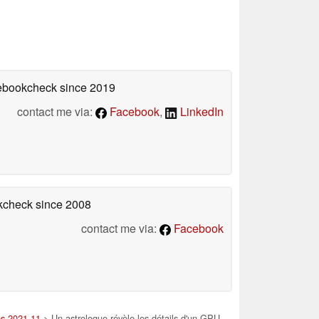
tebookcheck
since 2019
contact me via:
Facebook
,
LinkedIn
okcheck
since 2008
contact me via:
Facebook
es 2021 11
> Un astrologue révèle les détails d'un GPU