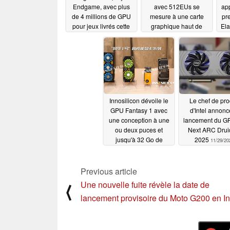
Endgame, avec plus
avec 512EUs se
ap
de 4 millions de GPU
mesure à une carte
pr
pour jeux livrés cette
graphique haut de
Ela
année
gamme Nvidia Ampere
dot
02/21/2022
dans les tests de
référence
01/21/2022
Innosilicon dévoile le
Le chef de pro
GPU Fantasy 1 avec
d'Intel annonc
une conception à une
lancement du G
ou deux puces et
Next ARC Drui
jusqu'à 32 Go de
2025
11/29/20
GDDR6X
12/01/2021
Previous article
Une nouvelle fuite révèle la date de
⟨
lancement provisoire du Moto G200 en I