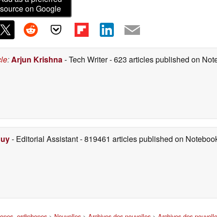
source on Google
cle
:
Arjun Krishna
- Tech Writer
- 623 articles published on No
Duy
- Editorial Assistant
- 819461 articles published on Notebo
hones, ordiphones
>
Nouvelles
>
Archives des nouvelles
>
Archives des nouvell