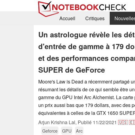
Accueil
Critiques
Nouvelle
Un astrologue révèle les dé
d'entrée de gamme à 179 do
et des performances compar
SUPER de GeForce
Moore's Law is Dead a récemment partagé un
résumant les détails de ce qui semble être un
gamme du GPU Intel Arc Alchemist. La carte p
un prix aussi bas que 179 dollars, avec des 
équivalentes à celles de la GTX 1650 SUPE
Arjun Krishna Lal,
Publié
11/22/2021
🇺🇸
🇪
Geforce
GPU
Arc