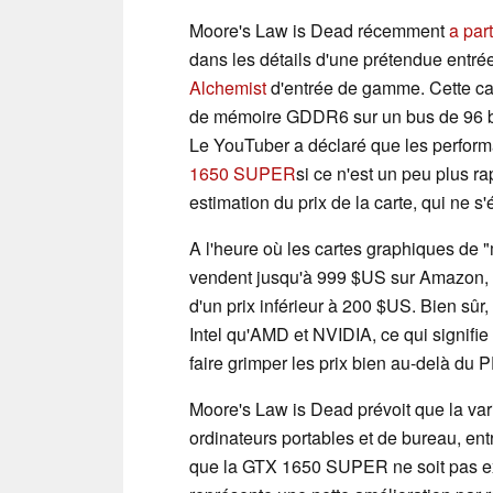
Moore's Law is Dead récemment
a par
dans les détails d'une prétendue ent
Alchemist
d'entrée de gamme. Cette car
de mémoire GDDR6 sur un bus de 96 bi
Le YouTuber a déclaré que les perform
1650 SUPER
si ce n'est un peu plus r
estimation du prix de la carte, qui ne s'
A l'heure où les cartes graphiques d
vendent jusqu'à 999 $US sur Amazon, il
d'un prix inférieur à 200 $US. Bien sûr
Intel qu'AMD et NVIDIA, ce qui signifi
faire grimper les prix bien au-delà du 
Moore's Law is Dead prévoit que la var
ordinateurs portables et de bureau, ent
que la GTX 1650 SUPER ne soit pas ex