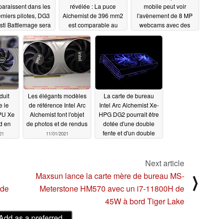
paraissent dans les
révélée : La puce
mobile peut voir
emiers pilotes, DG3
Alchemist de 396 mm2
l'avènement de 8 MP
sti Battlemage sera
est comparable au
webcams avec des
é d'une architecture
GA104 présent dans la
scores élevés de
multi-GPU pour
RTX 3070 Ti de
référence VCX
affronter Nvidia
GeForce
12/13/2021
12/03/2021
Lovelace et AMD
RDNA 3
12/19/2021
duit
Les élégants modèles
La carte de bureau
e le
de référence Intel Arc
Intel Arc Alchemist Xe-
PU Xe
Alchemist font l'objet
HPG DG2 pourrait être
d en
de photos et de rendus
dotée d'une double
fente et d'un double
21
11/01/2021
refroidisseur. Les
détails de la
technologie de
Next article
suréchantillonnage
Maxsun lance la carte mère de bureau MS-
⟩
basée sur l'IA d'Intel
nde
Meterstone HM570 avec un i7-11800H de
seront révélés dans le
courant de la semaine
45W à bord Tiger Lake
08/19/2021
Add as a preferred