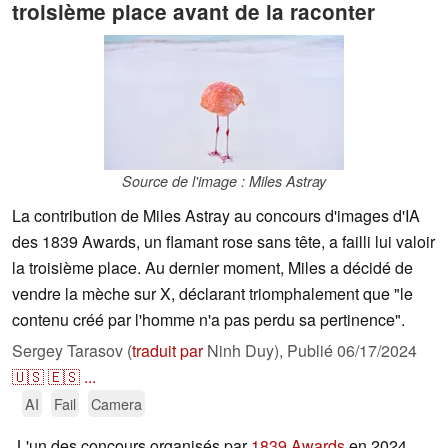
troisième place avant de la raconter
Source de l'image : Miles Astray
La contribution de Miles Astray au concours d'images d'IA
des 1839 Awards, un flamant rose sans tête, a failli lui valoir
la troisième place. Au dernier moment, Miles a décidé de
vendre la mèche sur X, déclarant triomphalement que "le
contenu créé par l'homme n'a pas perdu sa pertinence".
Sergey Tarasov (
traduit par
Ninh Duy),
Publié
06/17/2024
🇺🇸
🇪🇸
...
AI
Fail
Camera
L'un des concours organisés par
1839 Awards
en 2024