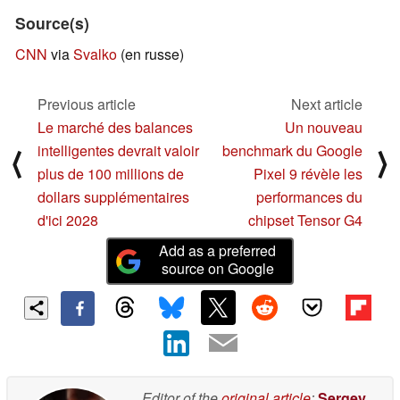
Source(s)
CNN
via
Svalko
(en russe)
Previous article
Next article
Le marché des balances
Un nouveau
intelligentes devrait valoir
benchmark du Google
⟨
⟩
plus de 100 millions de
Pixel 9 révèle les
dollars supplémentaires
performances du
d'ici 2028
chipset Tensor G4
Add as a preferred
source on Google
Editor of the
original article
:
Sergey