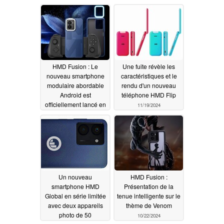
intelligentes Fusion
par rapport à la version
indienne
02/17/2025
01/22/2025
HMD Fusion : Le
Une fuite révèle les
nouveau smartphone
caractéristiques et le
modulaire abordable
rendu d'un nouveau
Android est
téléphone HMD Flip
officiellement lancé en
11/19/2024
Inde avec un chipset
Snapdragon 4 Gen 2
11/26/2024
Un nouveau
HMD Fusion :
smartphone HMD
Présentation de la
Global en série limitée
tenue intelligente sur le
avec deux appareils
thème de Venom
photo de 50
10/22/2024