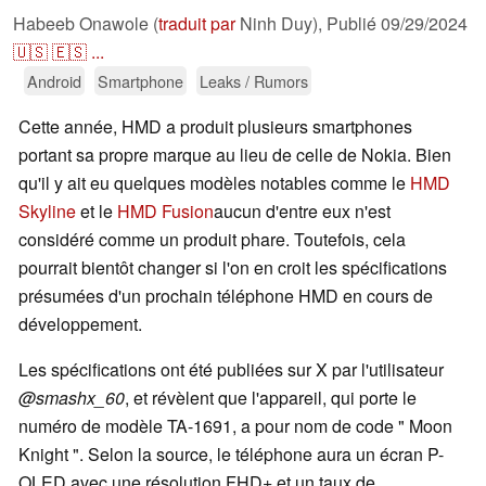
Habeeb Onawole (
traduit par
Ninh Duy),
Publié
09/29/2024
🇺🇸
🇪🇸
...
Android
Smartphone
Leaks / Rumors
Cette année, HMD a produit plusieurs smartphones
portant sa propre marque au lieu de celle de Nokia. Bien
qu'il y ait eu quelques modèles notables comme le
HMD
Skyline
et le
HMD Fusion
aucun d'entre eux n'est
considéré comme un produit phare. Toutefois, cela
pourrait bientôt changer si l'on en croit les spécifications
présumées d'un prochain téléphone HMD en cours de
développement.
Les spécifications ont été publiées sur X par l'utilisateur
@smashx_60
, et révèlent que l'appareil, qui porte le
numéro de modèle TA-1691, a pour nom de code " Moon
Knight ". Selon la source, le téléphone aura un écran P-
OLED avec une résolution FHD+ et un taux de