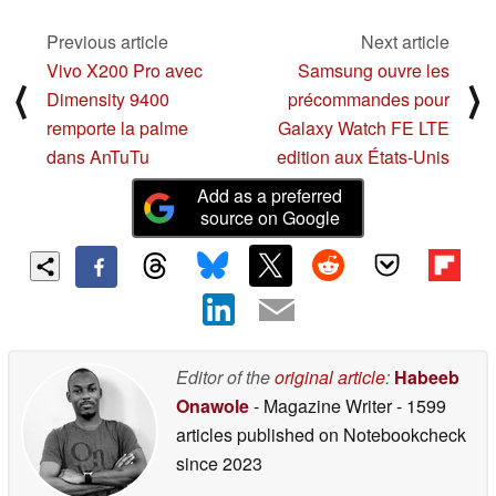
Geekbench
09/30/2024
Previous article
Next article
Vivo X200 Pro avec
Samsung ouvre les
⟨
⟩
Dimensity 9400
précommandes pour
remporte la palme
Galaxy Watch FE LTE
dans AnTuTu
edition aux États-Unis
Add as a preferred
source on Google
Editor of the
original article
:
Habeeb
Onawole
- Magazine Writer
- 1599
articles published on Notebookcheck
since 2023