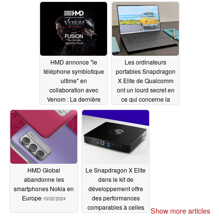
mégapixels
11/15/2024
HMD annonce "le
Les ordinateurs
téléphone symbiotique
portables Snapdragon
ultime" en
X Elite de Qualcomm
collaboration avec
ont un lourd secret en
Venom : La dernière
ce qui concerne la
danse
prise en charge des
10/21/2024
écrans externes
10/02/2024
HMD Global
Le Snapdragon X Elite
abandonne les
dans le kit de
smartphones Nokia en
développement offre
Europe
des performances
10/02/2024
comparables à celles
Show more articles
du Apple M3 Pro sur