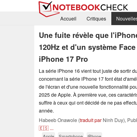
Accueil
Critiques
Nouvelle
Une fuite révèle que l'iPho
120Hz et d'un système Face
iPhone 17 Pro
La série iPhone 16 vient tout juste de sortir du
concernant la série iPhone 17 font état d'amé
de l'écran et d'une nouvelle fonctionnalité p
2025 de Apple. À première vue, ces caractéri
suffire à ceux qui ont décidé de ne pas effect
année.
Habeeb Onawole (
traduit par
Ninh Duy),
Pub
🇪🇸
...
Apple
Smartphone
iPhone