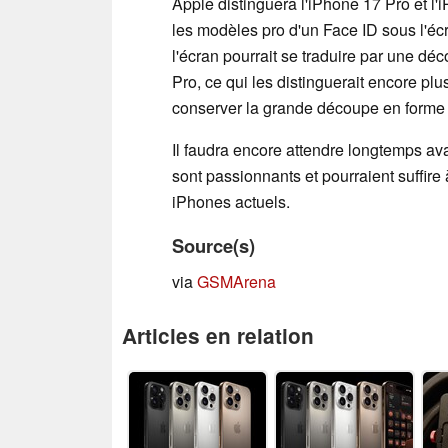
Apple distinguera l'iPhone 17 Pro et l
les modèles pro d'un Face ID sous l'éc
l'écran pourrait se traduire par une d
Pro, ce qui les distinguerait encore pl
conserver la grande découpe en forme 
Il faudra encore attendre longtemps ava
sont passionnants et pourraient suffire 
iPhones actuels.
Source(s)
via
GSMArena
Articles en relation