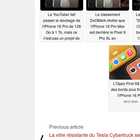
Le YouTuber fait
Le classement
Le
passer le stockage de
DxOMark révèle que
"2
l'iPhone 16 Pro de 128
l'iPhone 16 Pro Max
Ci
Go à 1 To, mais ce
est derrière le Pixel 9
to
n'est pas un projet de
Pro XL en
1
bricolage que vous
photographie, mais
c
devriez essayer à la
qu'il est en tête en
maison
vidéographie
09/24/2024
09/22/2024
L'Oppo Find X8
des bords plus fi
l'iPhone 16 P
09/21/2024
Previous article
La vitre résistante du Tesla Cybertruck se
⟨