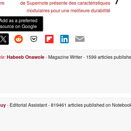
ère
de Supernote présente des caractéristiques
modulaires pour une meilleure durabilité
Add as a preferred
source on Google
cle
:
Habeeb Onawole
- Magazine Writer
- 1599 articles publis
Duy
- Editorial Assistant
- 819461 articles published on Notebo