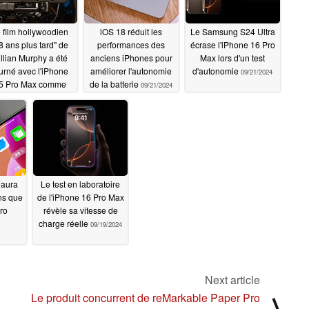
 film hollywoodien
iOS 18 réduit les
Le Samsung S24 Ultra
8 ans plus tard" de
performances des
écrase l'iPhone 16 Pro
llian Murphy a été
anciens iPhones pour
Max lors d'un test
urné avec l'iPhone
améliorer l'autonomie
d'autonomie
09/21/2024
5 Pro Max comme
de la batterie
09/21/2024
améra principale
09/22/2024
 aura
Le test en laboratoire
ns que
de l'iPhone 16 Pro Max
ro
révèle sa vitesse de
charge réelle
09/19/2024
Next article
Le produit concurrent de reMarkable Paper Pro
⟩