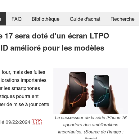
s
FAQ
Bibliothèque
Guide d'achat
Recherche
ne 17 sera doté d'un écran LTPO
 ID amélioré pour les modèles
 four, mais des fuites
liorations importantes
our les smartphones
stiques pourraient
uer de mise à jour cette
Le successeur de la série iPhone 16
lié
09/22/2024
🇺🇸
apportera des améliorations
importantes. (Source de l'image :
Apple)