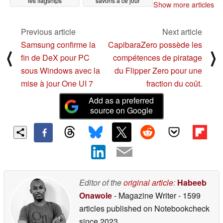
les flagships
savons à ce jour
Show more articles
Snapdragon 8 Elite
11/19/2024
11/26/2024
Previous article
Next article
Samsung confirme la
CapibaraZero possède les
⟨
⟩
fin de DeX pour PC
compétences de piratage
sous Windows avec la
du Flipper Zero pour une
mise à jour One UI 7
fraction du coût.
Add as a preferred
source on Google
Editor of the
original article
:
Habeeb
Onawole
- Magazine Writer
- 1599
articles published on Notebookcheck
since 2023