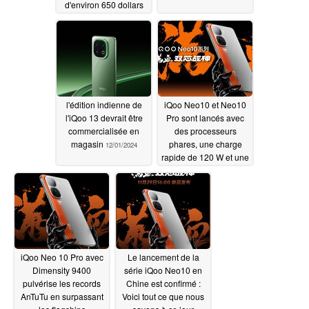
d'environ 650 dollars
12/04/2024
l'édition indienne de
iQoo Neo10 et Neo10
l'iQoo 13 devrait être
Pro sont lancés avec
commercialisée en
des processeurs
magasin
phares, une charge
12/01/2024
rapide de 120 W et une
puce d'upscaling
graphique
11/30/2024
iQoo Neo 10 Pro avec
Le lancement de la
Dimensity 9400
série iQoo Neo10 en
pulvérise les records
Chine est confirmé :
AnTuTu en surpassant
Voici tout ce que nous