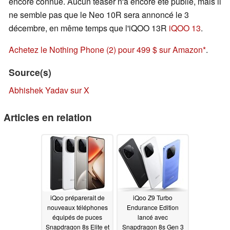
encore connue. Aucun teaser n'a encore été publié, mais il
ne semble pas que le Neo 10R sera annoncé le 3
décembre, en même temps que l'iQOO 13R
iQOO 13
.
Achetez le Nothing Phone (2) pour 499 $ sur Amazon
.
Source(s)
Abhishek Yadav sur X
Articles en relation
iQoo préparerait de
iQoo Z9 Turbo
nouveaux téléphones
Endurance Edition
équipés de puces
lancé avec
Snapdragon 8s Elite et
Snapdragon 8s Gen 3