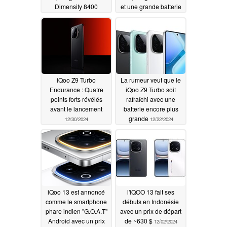
Dimensity 8400
et une grande batterie
01/15/2025
01/04/2025
iQoo Z9 Turbo
La rumeur veut que le
Endurance : Quatre
iQoo Z9 Turbo soit
points forts révélés
rafraîchi avec une
avant le lancement
batterie encore plus
grande
12/30/2024
12/22/2024
iQoo 13 est annoncé
l'iQOO 13 fait ses
comme le smartphone
débuts en Indonésie
phare indien "G.O.A.T"
avec un prix de départ
Android avec un prix
de ~630 $
12/02/2024