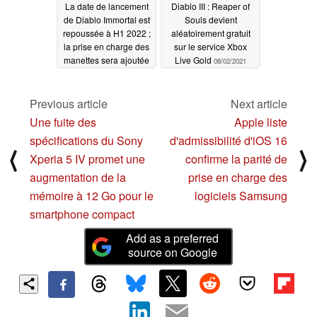
La date de lancement
Diablo III : Reaper of
de Diablo Immortal est
Souls devient
repoussée à H1 2022 ;
aléatoirement gratuit
la prise en charge des
sur le service Xbox
manettes sera ajoutée
Live Gold
08/02/2021
ainsi que d'autres
améliorations de la
qualité de vie en JcJ et
Previous article
Next article
en JPE
08/04/2021
Une fuite des
Apple liste
spécifications du Sony
d'admissibilité d'iOS 16
⟨
⟩
Xperia 5 IV promet une
confirme la parité de
augmentation de la
prise en charge des
mémoire à 12 Go pour le
logiciels Samsung
smartphone compact
Add as a preferred
source on Google