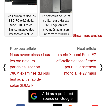
Les nouveaux disques
Le prix et les couleurs
SSD PCIe 5.0 de la
du Samsung Galaxy
série 9100 Pro de
S25 Edge ont été
Samsung, avec des
divulgués avant son
vitesses de lecture
lancement
03/19/2025
Show more articles
allant jusqu'à 14 800
Mo/s, sont désormais
disponibles
Previous article
Next article
03/20/2025
Nous avons classé tous
La série Xiaomi Poco F7
les ordinateurs
officiellement confirmée
⟨
⟩
portables Radeon
pour un lancement
780M examinés du plus
mondial le 27 mars
lent au plus rapide
selon 3DMark
Add as a preferred
source on Google