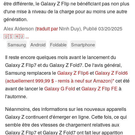
être différente, le Galaxy Z Flip ne bénéficiant pas non plus
d'une mise à niveau de la charge pour au moins une autre
génération.
Alex Alderson (
traduit par
Ninh Duy),
Publié
03/20/2025
🇺🇸
🇭🇺
...
Samsung
Android
Foldable
Smartphone
Il reste encore quelques mois avant le lancement du
Galaxy Z Flip7 et du Galaxy Z Fold7. De l'avis général,
Samsung remplacera le
Galaxy Z Flip6
et
Galaxy Z Fold6
(actuellement 999,99 $ - remis à neuf sur Amazon)
cet été
avant de lancer le
Galaxy G Fold
et
Galaxy Z Flip FE
à
l'automne.
Néanmoins, des informations sur les nouveaux appareils
Galaxy Z continuent d'émerger en ligne. Cette fois, ce qui
semble être des vitesses de chargement relatives aux
Galaxy Z Flip7 et Galaxy Z Fold7 ont fait leur apparition