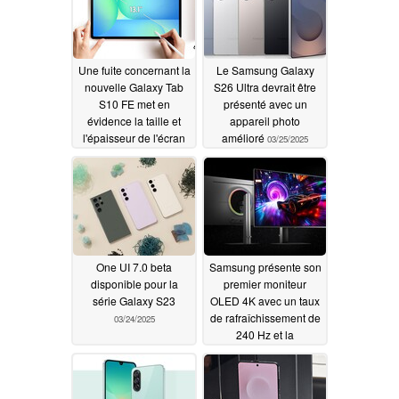
Une fuite concernant la
Le Samsung Galaxy
nouvelle Galaxy Tab
S26 Ultra devrait être
S10 FE met en
présenté avec un
évidence la taille et
appareil photo
l'épaisseur de l'écran
amélioré
03/25/2025
03/26/2025
One UI 7.0 beta
Samsung présente son
disponible pour la
premier moniteur
série Galaxy S23
OLED 4K avec un taux
de rafraîchissement de
03/24/2025
240 Hz et la
technologie Odyssey
3D sans lunettes
03/24/2025