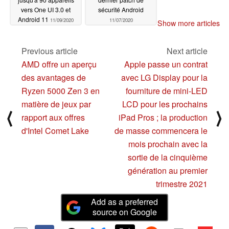
vers One UI 3.0 et
sécurité Android
Android 11
11/09/2020
11/07/2020
Show more articles
Previous article
Next article
AMD offre un aperçu
Apple passe un contrat
des avantages de
avec LG Display pour la
Ryzen 5000 Zen 3 en
fourniture de mini-LED
matière de jeux par
LCD pour les prochains
⟨
⟩
rapport aux offres
iPad Pros ; la production
d'Intel Comet Lake
de masse commencera le
mois prochain avec la
sortie de la cinquième
génération au premier
trimestre 2021
Add as a preferred
source on Google