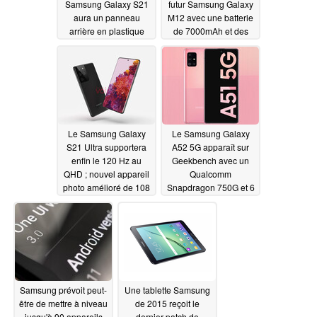
Samsung Galaxy S21
futur Samsung Galaxy
aura un panneau
M12 avec une batterie
arrière en plastique
de 7000mAh et des
finitions attrayantes
11/15/2020
11/12/2020
Le Samsung Galaxy
Le Samsung Galaxy
S21 Ultra supportera
A52 5G apparaît sur
enfin le 120 Hz au
Geekbench avec un
QHD ; nouvel appareil
Qualcomm
photo amélioré de 108
Snapdragon 750G et 6
MP également
Go de RAM
11/11/2020
présenté
11/11/2020
Samsung prévoit peut-
Une tablette Samsung
être de mettre à niveau
de 2015 reçoit le
jusqu'à 90 appareils
dernier patch de