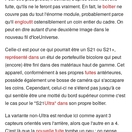
fuite, qu'ils ne le feront pas vraiment. En fait, le
boîtier
ne
couvre pas du tout l'énorme module, probablement parce
qu'il
engloutit
ostensiblement un coin entier du cadre. On
peut en dire autant d'une deuxième image dans le
nouveau fil d'IceUniverse.
Celle-ci est pour ce qui pourrait être un S21 ou S21+,
représenté dans
un étui de portefeuille bicolore qui peut
(encore) être fini dans des matériaux haut de gamme. Cet
appareil, conformément à ses propres
fuites
antérieures,
possède également une bosse de caméra qui s'accapare
les coins. Cependant, celui-ci ne s'étend pas jusqu'à ce
qui semble être une moitié du bord supérieur comme c'est
le cas pour le "S21
Ultra" dans
son propre boîtier.
La variante non-Ultra est rendue ici comme ayant 3
capteurs orientés vers l'arrière, alors que l'autre en a 4.
C'est là que la
nouvelle fuite
tombe un peu : on pense