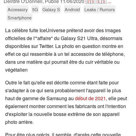
Deirdre O'Donnell,
Publié
11/06/2020
🇺🇸
🇪🇸
...
Accessory
5G
Galaxy S
Android
Leaks / Rumors
Smartphone
La célèbre fuite IceUniverse prétend avoir des images
officielles de l'"affaire" du Galaxy S21 Ultra
,
désormais
disponibles sur Twitter. La photo en question montre en
effet ce qui ressemble à un tel accessoire de téléphone,
dans une matière qui pourrait être du cuir véritable ou
végétalien
Outre le fait qu'elle est décrite comme étant faite pour
s'adapter à ce qui sera probablement l'appareil le plus
haut de gamme de Samsung au
début de 2021
, elle peut
également montrer comment les fabricants ont l'intention
d'exploiter la nouvelle bosse extrême de son appareil
photo arrière.
Pour être plus précis, il semble, d'après cette nouvelle