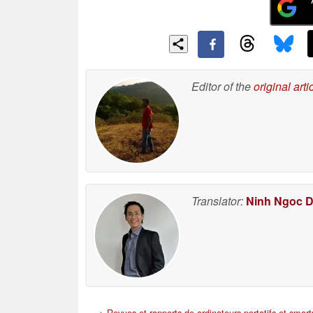
Editor of the
original arti
Translator:
Ninh Ngoc 
>
Revues et rapports de ordinateurs portatifs et smar