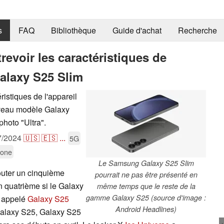
s
FAQ
Bibliothèque
Guide d'achat
Recherche
trevoir les caractéristiques de
alaxy S25 Slim
ristiques de l'appareil
veau modèle Galaxy
hoto "Ultra".
7/2024
🇺🇸
🇪🇸
...
5G
hone
Le Samsung Galaxy S25 Slim
outer un cinquième
pourrait ne pas être présenté en
quatrième si le Galaxy
même temps que le reste de la
gamme Galaxy S25 (source d'image :
, appelé
Galaxy S25
Android Headlines)
Galaxy S25, Galaxy S25