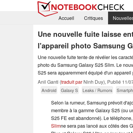
Accueil
Critiques
Nouvelle
Une nouvelle fuite laisse en
l'appareil photo Samsung G
Une nouvelle fuite tente de révéler les caracté
photo du Samsung Galaxy S25 Slim. Le nou
S25 sera apparemment équipé d'un appareil p
Anil Ganti (
traduit par
Ninh Duy),
Publié
11/0
Android
Galaxy S
Leaks / Rumors
Smartp
Selon la rumeur, Samsung prévoit d'aj
membre à la gamme Galaxy S25 (ou un 
S25 FE est abandonné). Le téléphone
Slim
ne sera pas lancé aux côtés des 