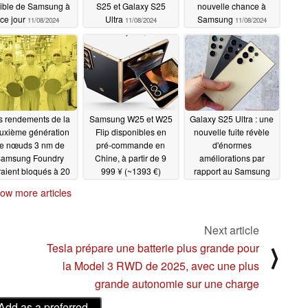
sible de Samsung à
S25 et Galaxy S25
nouvelle chance à
ce jour
Ultra
Samsung
11/08/2024
11/08/2024
11/08/2024
s rendements de la
Samsung W25 et W25
Galaxy S25 Ultra : une
uxième génération
Flip disponibles en
nouvelle fuite révèle
e nœuds 3 nm de
pré-commande en
d'énormes
amsung Foundry
Chine, à partir de 9
améliorations par
raient bloqués à 20
999 ¥ (~1393 €)
rapport au Samsung
%
S24 Ultra ( Galaxy )
11/07/2024
11/06/2024
ow more articles
11/06/2024
Next article
Tesla prépare une batterie plus grande pour
⟩
la Model 3 RWD de 2025, avec une plus
grande autonomie sur une charge
Add as a preferred