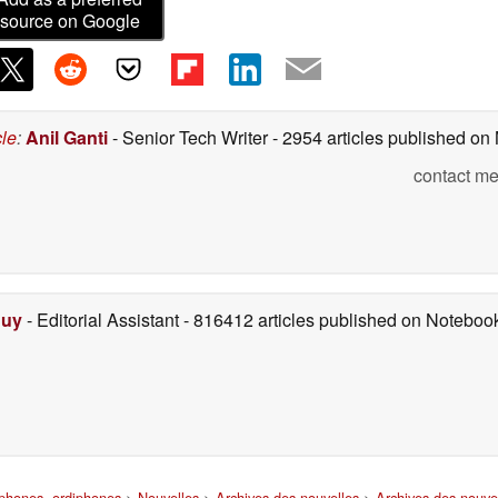
source on Google
cle
:
Anil Ganti
- Senior Tech Writer
- 2954 articles published o
contact me
Duy
- Editorial Assistant
- 816412 articles published on Notebo
tphones, ordiphones
>
Nouvelles
>
Archives des nouvelles
>
Archives des nouve