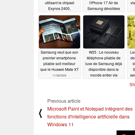
utilisant le chipset
l'iPhone 17 Air de
vi
Exynos 2400,
Samsung dévoilées
impopulaire mais
par un leaker
11/09/2024
moins cher
11/10/2024
Samsung veut que son
W25 : Le nouveau
Le
premier smartphone
téléphone pliable de
de
pliable soit meilleur
luxe de Samsung déjà
d
que le Huawei Mate XT
disponible dans le
S
monde entier via
se
11/08/2024
l'importation
11/08/2024
Sh
Previous article
Microsoft Paint et Notepad intègrent des
⟨
fonctions d'intelligence artificielle dans
Windows 11