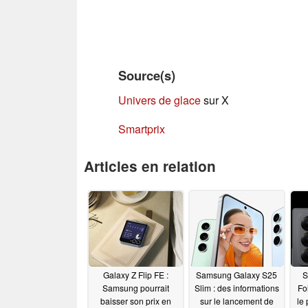
Source(s)
Univers de glace
sur X
Smartprix
Articles en relation
Galaxy Z Flip FE :
Samsung Galaxy S25
S
Samsung pourrait
Slim : des informations
Fo
baisser son prix en
sur le lancement de
le 