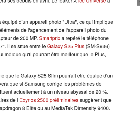
fera ses débuts en avril. Le leaker X
Ice Universe
a
quipé d'un appareil photo "Ultra", ce qui implique
s éléments de l'agencement de l'appareil photo du
apteur de 200 MP.
Smartprix
a repéré le téléphone
. Il se situe entre le
Galaxy S25 Plus
(SM-S936)
 indique qu'il pourrait être meilleur que le Plus,
e que le Galaxy S25 Slim pourrait être équipé d'un
ivera que si Samsung corrige les problèmes de
situent actuellement à un niveau abyssal de 20 %.
aires de l
Exynos 2500 préliminaires
suggèrent que
Snapdragon 8 Elite ou au MediaTek Dimensity 9400.