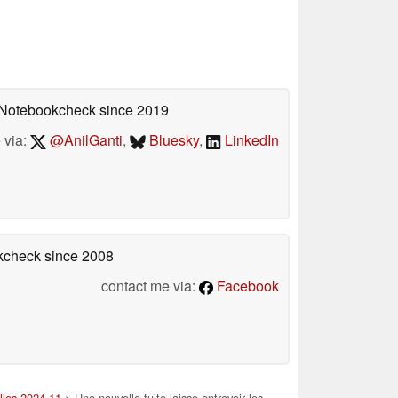
n Notebookcheck
since 2019
 via:
@AnilGanti
,
Bluesky
,
LinkedIn
okcheck
since 2008
contact me via:
Facebook
lles 2024 11
> Une nouvelle fuite laisse entrevoir les