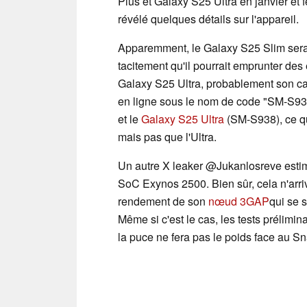
Plus et Galaxy S25 Ultra en janvier et 
révélé quelques détails sur l'appareil.
Apparemment, le Galaxy S25 Slim sera é
tacitement qu'il pourrait emprunter de
Galaxy S25 Ultra, probablement son c
en ligne sous le nom de code "SM-S937"
et le
Galaxy S25 Ultra
(SM-S938), ce qui
mais pas que l'Ultra.
Un autre X leaker @Jukanlosreve estim
SoC Exynos 2500. Bien sûr, cela n'arr
rendement de son
nœud 3GAP
qui se 
Même si c'est le cas, les tests prélimin
la puce ne fera pas le poids face au 