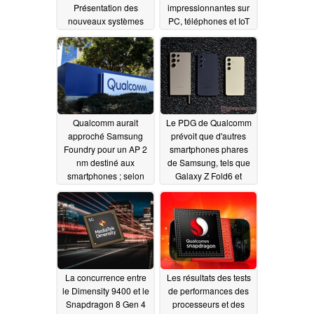
Présentation des
impressionnantes sur
nouveaux systèmes
PC, téléphones et IoT
Wi-Fi 7 et 5G optimisés
avec le Snapdragon X
pour l'IA
Elite
02/27/2024
02/26/2024
Qualcomm aurait
Le PDG de Qualcomm
approché Samsung
prévoit que d'autres
Foundry pour un AP 2
smartphones phares
nm destiné aux
de Samsung, tels que
smartphones ; selon
Galaxy Z Fold6 et
une fuite, il pourrait
Galaxy S25 Ultra,
s'agir du Snapdragon 8
seront lancés avec des
Gen 5 pour les
SoC de la série
smartphones Galaxy
Snapdragon 8
02/08/2024
02/12/2024
La concurrence entre
Les résultats des tests
le Dimensity 9400 et le
de performances des
Snapdragon 8 Gen 4
processeurs et des