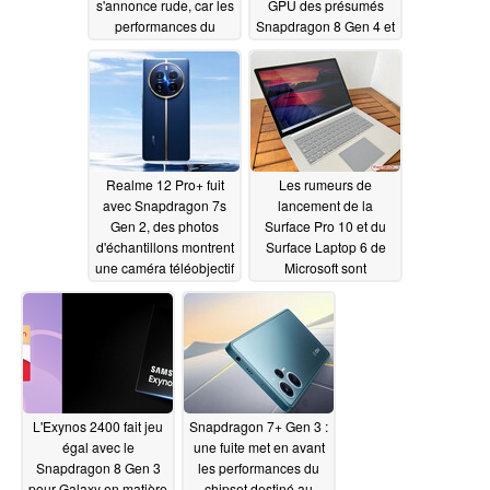
s'annonce rude, car les
GPU des présumés
performances du
Snapdragon 8 Gen 4 et
vaisseau amiral de
MediaTek Dimensity
MediaTek ont fuité
9400 indiquent des
performances
02/03/2024
démentielles
01/30/2024
Realme 12 Pro+ fuit
Les rumeurs de
avec Snapdragon 7s
lancement de la
Gen 2, des photos
Surface Pro 10 et du
d'échantillons montrent
Surface Laptop 6 de
une caméra téléobjectif
Microsoft sont
périscopique
détaillées avec des
01/24/2024
SoC Snapdragon X
01/23/2024
L'Exynos 2400 fait jeu
Snapdragon 7+ Gen 3 :
égal avec le
une fuite met en avant
Snapdragon 8 Gen 3
les performances du
pour Galaxy en matière
chipset destiné au