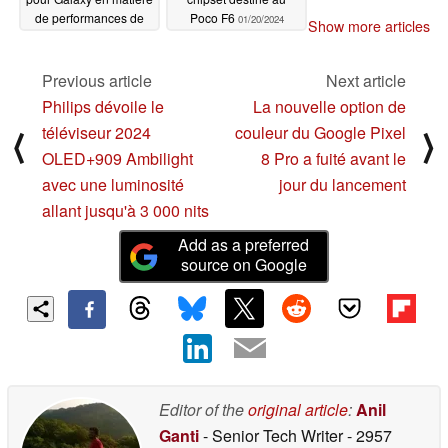
de performances de
Poco F6
01/20/2024
Show more articles
jeu
01/20/2024
Previous article
Next article
Philips dévoile le
La nouvelle option de
téléviseur 2024
couleur du Google Pixel
⟨
⟩
OLED+909 Ambilight
8 Pro a fuité avant le
avec une luminosité
jour du lancement
allant jusqu'à 3 000 nits
Add as a preferred
source on Google
Editor of the
original article
:
Anil
Ganti
- Senior Tech Writer
- 2957