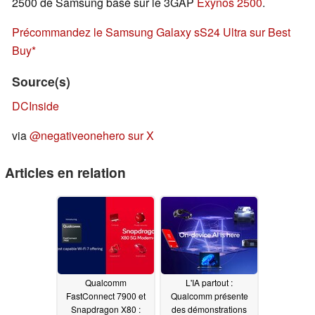
2500 de Samsung basé sur le 3GAP
Exynos 2500
.
Précommandez le Samsung Galaxy sS24 Ultra sur Best
Buy
Source(s)
DCInside
via
@negativeonehero sur X
Articles en relation
Qualcomm
L'IA partout :
FastConnect 7900 et
Qualcomm présente
Snapdragon X80 :
des démonstrations