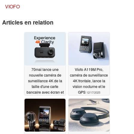
VIOFO
Articles en relation
70mai lance une
Viofo A119M Pro,
nouvelle caméra de
caméra de surveillance
surveillance 4K de la
4K frontale, lance la
taille d'une carte
vision nocturne et le
bancaire avec écran et
GPS
12/17/2025
GPS intégrés
05/20/2026