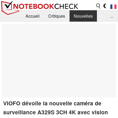
Accueil
Critiques
Nouvelles
...
FAQ
Bibliothèque
Guide d'achat
Recherche
Contact
VIOFO dévoile la nouvelle caméra de
surveillance A329S 3CH 4K avec vision