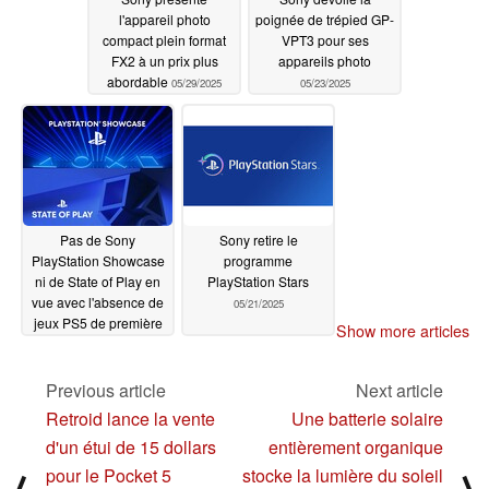
l'appareil photo
poignée de trépied GP-
compact plein format
VPT3 pour ses
FX2 à un prix plus
appareils photo
abordable
05/29/2025
05/23/2025
Pas de Sony
Sony retire le
PlayStation Showcase
programme
ni de State of Play en
PlayStation Stars
vue avec l'absence de
05/21/2025
jeux PS5 de première
Show more articles
partie
05/22/2025
Previous article
Next article
Retroid lance la vente
Une batterie solaire
d'un étui de 15 dollars
entièrement organique
pour le Pocket 5
stocke la lumière du soleil