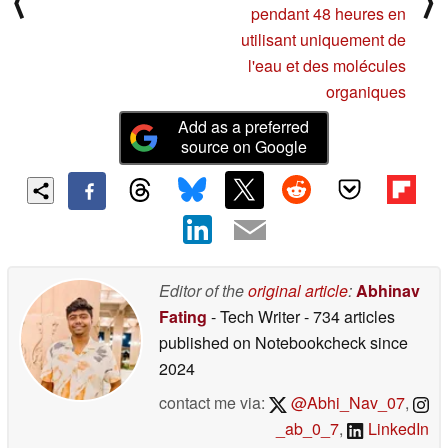
⟨
⟩
pendant 48 heures en
utilisant uniquement de
l'eau et des molécules
organiques
Add as a preferred
source on Google
Editor of the
original article
:
Abhinav
Fating
- Tech Writer
- 734 articles
published on Notebookcheck
since
2024
contact me via:
@Abhi_Nav_07
,
_ab_0_7
,
LinkedIn