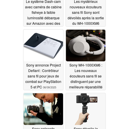
Le système Dash-cam
Les mystérieux
avec caméra de cabine
nouveaux écouteurs
fisheye à faible
sans fil Sony sont
luminosité débarque
dévoilés après la sortie
sur Amazon avec des
du WH-1000XM6
remises
08/06/2025
06/27/2025
Sony annonce Project
Sony WH-1000XM6 :
Defiant : Contrôleur
Les nouveaux
sans fil pour jeux de
écouteurs sans fil se
combat sur PlayStation
distinguent par une
5 et PC
meilleure réparabilité
06/09/2025
que les anciens WH-
1000XM5
05/31/2025
Sony présente
Sony dévoile la