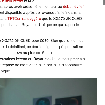
alement révélé
le prix
 après avoir présenté le moniteur au
début février
ment disponible auprès de revendeurs tiers dans la
dant,
TFTCentral suggère
que le XG272-2K-OLED
llé plus bas au Royaume-Uni que ce que rapporte
 le XG272-2K-OLED pour £959. Bien que le moniteur
 du détaillant, ce dernier signale qu'il pourrait ne
mi-juin 2024 au plus tôt. Selon
rcialiser l'écran au Royaume-Uni le mois prochain
reprise ne mentionne ni le prix ni la disponibilité
nnique.