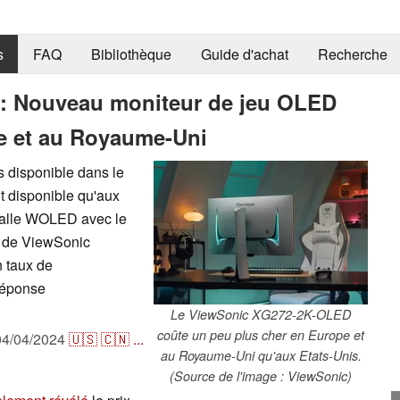
s
FAQ
Bibliothèque
Guide d'achat
Recherche
: Nouveau moniteur de jeu OLED
e et au Royaume-Uni
disponible dans le
nt disponible qu'aux
dalle WOLED avec le
 de ViewSonic
 taux de
réponse
Le ViewSonic XG272-2K-OLED
coûte un peu plus cher en Europe et
04/04/2024
🇺🇸
🇨🇳
...
au Royaume-Uni qu'aux Etats-Unis.
(Source de l'image : ViewSonic)