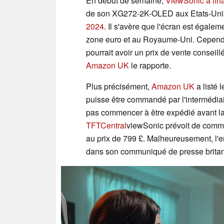
En début de semaine,
ViewSonic a fin
de son XG272-2K-OLED aux Etats-Unis,
2024
. Il s'avère que l'écran est égale
zone euro et au Royaume-Uni. Cepen
pourrait avoir un prix de vente consei
Amazon UK
le rapporte.
Plus précisément,
Amazon UK
a listé
puisse être commandé par l'intermédiaire
pas commencer à être expédié avant la 
TFTCentral
viewSonic prévoit de comme
au prix de 799 £. Malheureusement, l'ent
dans son communiqué de presse brita