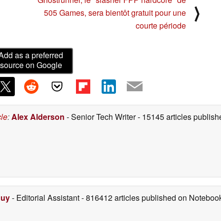
⟩
505 Games, sera bientôt gratuit pour une
courte période
Add as a preferred
source on Google
cle
:
Alex Alderson
- Senior Tech Writer
- 15145 articles publi
Duy
- Editorial Assistant
- 816412 articles published on Notebo