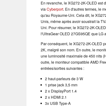
En revanche, le XG272-2K-OLED est dis
via
Cyberport
. En d'autres termes, le 
qu'au Royaume-Uni. Cela dit, le XG27
Unis, même après avoir soustrait la T
Uni. Pour résumer, le XG272-2K-OLED
l'UltraGear OLED 27GS95QE que LG a la
Par conséquent, le XG272-2K-OLED prod
2K, malgré son nom. En outre, le monit
une luminosité maximale de 450 nits 
outre, le moniteur compatible AMD F
entrées/sorties suivantes :
2 haut-parleurs de 3 W
1 prise jack 3,5 mm
2 x DisplayPort 1.4
2 x HDMI 2.1
3x USB Type-A