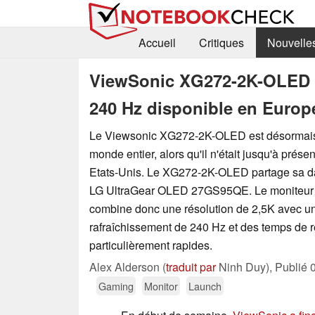
Accueil
Critiques
Nouvelle
ViewSonic XG272-2K-OLED 
240 Hz disponible en Europ
Le Viewsonic XG272-2K-OLED est désormais 
monde entier, alors qu'il n'était jusqu'à prése
Etats-Unis. Le XG272-2K-OLED partage sa 
LG UltraGear OLED 27GS95QE. Le moniteur
combine donc une résolution de 2,5K avec un
rafraîchissement de 240 Hz et des temps de 
particulièrement rapides.
Alex Alderson (
traduit par
Ninh Duy),
Publié
Gaming
Monitor
Launch