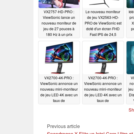
VX2757-HD-PRO :
Le nouveau moniteur
Idé
ViewSonic lance un
de jeu VX2563-HD-
pr
nouveau moniteur de
PRO de ViewSonic est
X
jeu de 27 pouces à
doté d'un écran FHD
p
180 Hz à un prix
Fast IPS de 24,5
abordable
pouces, d'un taux de
r
01/05/2025
rafraîchissement de
24
300 Hz et de la
d
technologie HDR10
10/29/2024
VX2700-4K-PRO :
VX2700-4K-PRO :
V
ViewSonic annonce un
ViewSonic annonce un
no
nouveau mini-moniteur
nouveau mini-moniteur
jeu
de jeu LED 4K avec un
de jeu LED 4K avec un
Dis
taux de
taux de
rafraîchissement de
rafraîchissement de
Sh
165 Hz (copie 1)
165 Hz
07/27/2024
07/27/2024
Previous article
Snapdragon X Elite vs Intel Core Ultra et