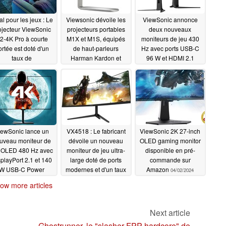
al pour les jeux : Le
Viewsonic dévoile les
ViewSonic annonce
ojecteur ViewSonic
projecteurs portables
deux nouveaux
2-4K Pro à courte
M1X et M1S, équipés
moniteurs de jeu 430
ortée est doté d'un
de haut-parleurs
Hz avec ports USB-C
taux de
Harman Kardon et
96 W et HDMI 2.1
afraîchissement de
d'une fonction "banque
07/30/2024
0 Hz et d'un faible
d'alimentation"
écalage d'entrée
08/21/2024
10/10/2024
iewSonic lance un
VX4518 : Le fabricant
ViewSonic 2K 27-inch
uveau moniteur de
dévoile un nouveau
OLED gaming monitor
 OLED 480 Hz avec
moniteur de jeu ultra-
disponible en pré-
playPort 2.1 et 140
large doté de ports
commande sur
W USB-C Power
modernes et d'un taux
Amazon
04/02/2024
Delivery
de rafraîchissement
07/04/2024
ow more articles
rapide
04/13/2024
Next article
Ghostrunner, le "slasher FPP hardcore" de