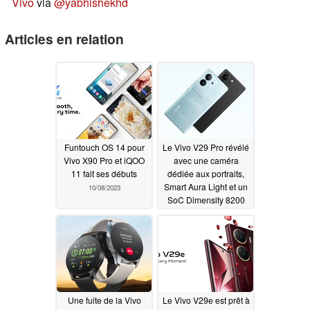
Vivo
via
@yabhishekhd
Articles en relation
Funtouch OS 14 pour
Le Vivo V29 Pro révélé
Vivo X90 Pro et iQOO
avec une caméra
11 fait ses débuts
dédiée aux portraits,
Smart Aura Light et un
10/08/2023
SoC Dimensity 8200
10/06/2023
Une fuite de la Vivo
Le Vivo V29e est prêt à