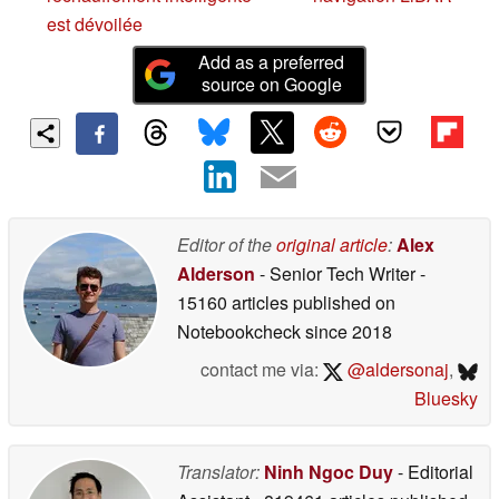
est dévoilée
Add as a preferred
source on Google
Editor of the
original article
:
Alex
Alderson
- Senior Tech Writer
-
15160 articles published on
Notebookcheck
since 2018
contact me via:
@aldersonaj
,
Bluesky
Translator:
Ninh Ngoc Duy
- Editorial