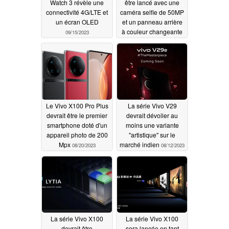
Watch 3 révèle une
être lancé avec une
connectivité 4G/LTE et
caméra selfie de 50MP
un écran OLED
et un panneau arrière
à couleur changeante
09/15/2023
pour moins de 400
dollars
08/21/2023
Le Vivo X100 Pro Plus
La série Vivo V29
devrait être le premier
devrait dévoiler au
smartphone doté d'un
moins une variante
appareil photo de 200
"artistique" sur le
Mpx
marché indien
08/20/2023
08/12/2023
La série Vivo X100
La série Vivo X100
devrait être
sera lancée en tant