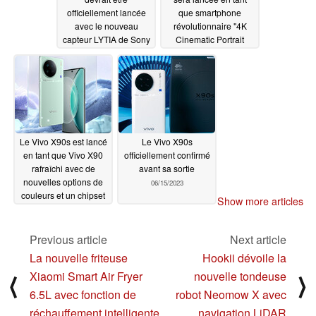
officiellement lancée
que smartphone
avec le nouveau
révolutionnaire "4K
capteur LYTIA de Sony
Cinematic Portrait
et le téléobjectif Zeiss
Video"
07/24/2023
08/01/2023
Le Vivo X90s est lancé
Le Vivo X90s
en tant que Vivo X90
officiellement confirmé
rafraîchi avec de
avant sa sortie
nouvelles options de
06/15/2023
couleurs et un chipset
Show more articles
plus rapide MediaTek
Dimensity 9200+
Previous article
Next article
06/27/2023
La nouvelle friteuse
Hookii dévoile la
Xiaomi Smart Air Fryer
nouvelle tondeuse
⟨
⟩
6.5L avec fonction de
robot Neomow X avec
réchauffement intelligente
navigation LiDAR