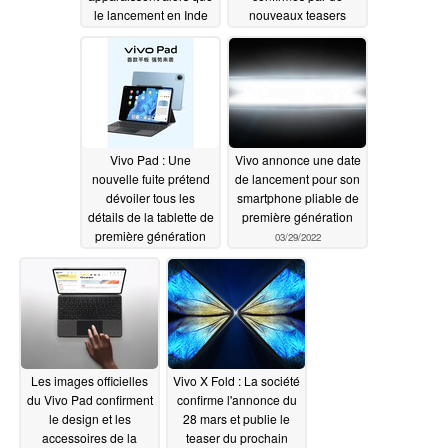
le lancement en Inde
nouveaux teasers
est confirmé
avant le lancement le
04/05/2022
11 avril
03/30/2022
Vivo Pad : Une
Vivo annonce une date
nouvelle fuite prétend
de lancement pour son
dévoiler tous les
smartphone pliable de
détails de la tablette de
première génération
première génération
03/29/2022
03/30/2022
Les images officielles
Vivo X Fold : La société
du Vivo Pad confirment
confirme l'annonce du
le design et les
28 mars et publie le
accessoires de la
teaser du prochain