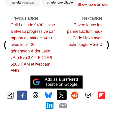
tablette
smartphone pliable
03/26/2022
Show more articles
03/26/2022
Previous article
Next article
Dell Latitude 9430 : mise
Govee lance les
à niveau progressive par
panneaux lumineux
rapport à Latitude 9420
Glide Hexa avec
⟨
⟩
avec Intel 12e
technologie RGBIC
génération Alder Lake
vPro Evo 3.0, LPDDR5-
5200 RAM et webcam
FHD
Add as a preferred
source on Google