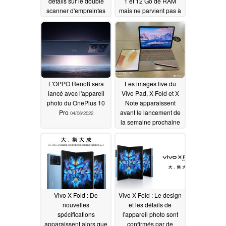
détails sur le double
1 et 12 Go de RAM
scanner d'empreintes
mais ne parvient pas à
digitales et un
établir des chiffres de
deuxième coloris
performance décents
04/09/2022
04/08/2022
L'OPPO Reno8 sera
Les images live du
lancé avec l'appareil
Vivo Pad, X Fold et X
photo du OnePlus 10
Note apparaissent
Pro
avant le lancement de
04/06/2022
la semaine prochaine
04/05/2022
Vivo X Fold : De
Vivo X Fold : Le design
nouvelles
et les détails de
spécifications
l'appareil photo sont
apparaissent alors que
confirmés par de