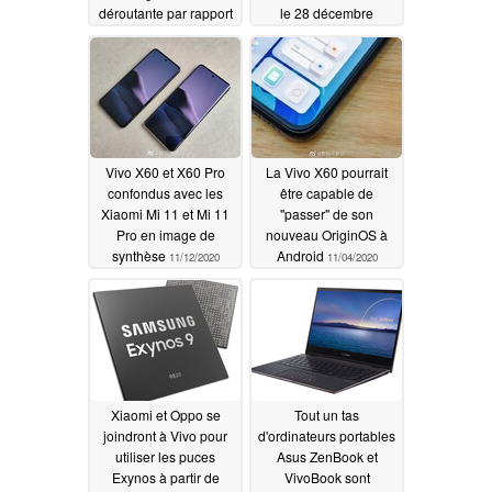
déroutante par rapport
le 28 décembre
à sa génération
12/10/2020
précédente
12/20/2020
Vivo X60 et X60 Pro
La Vivo X60 pourrait
confondus avec les
être capable de
Xiaomi Mi 11 et Mi 11
"passer" de son
Pro en image de
nouveau OriginOS à
synthèse
Android
11/12/2020
11/04/2020
Xiaomi et Oppo se
Tout un tas
joindront à Vivo pour
d'ordinateurs portables
utiliser les puces
Asus ZenBook et
Exynos à partir de
VivoBook sont