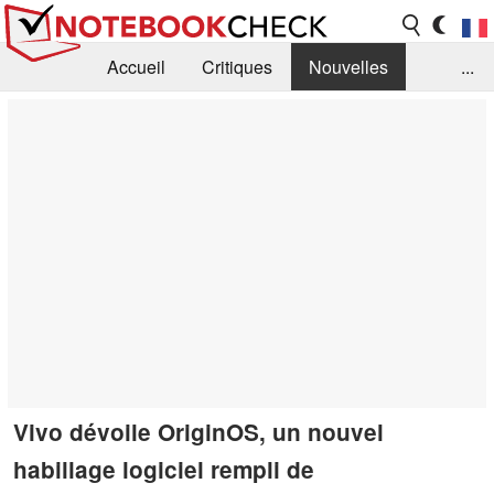
Accueil
Critiques
Nouvelles
...
FAQ
Bibliothèque
Guide d'achat
Recherche
Contact
Vivo dévoile OriginOS, un nouvel
habillage logiciel rempli de