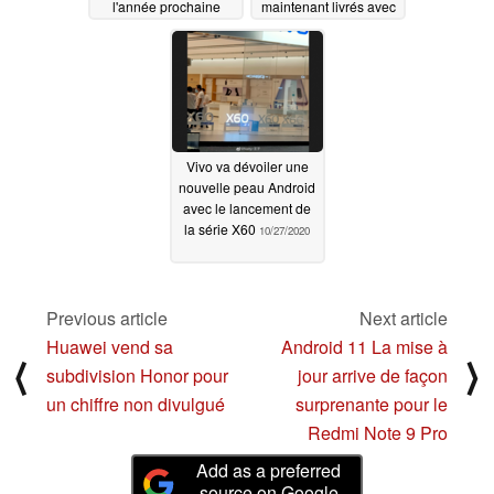
l'année prochaine
maintenant livrés avec
des processeurs Intel
11/03/2020
Tiger Lake de 11e
génération
10/27/2020
Vivo va dévoiler une
nouvelle peau Android
avec le lancement de
la série X60
10/27/2020
Previous article
Next article
Huawei vend sa
Android 11 La mise à
⟨
⟩
subdivision Honor pour
jour arrive de façon
un chiffre non divulgué
surprenante pour le
Redmi Note 9 Pro
Add as a preferred
source on Google