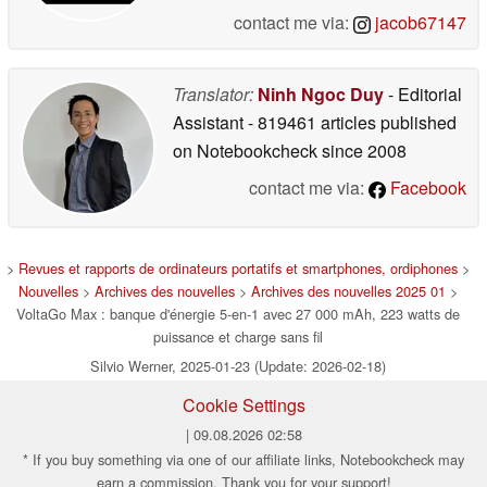
contact me via:
jacob67147
Translator:
Ninh Ngoc Duy
- Editorial
Assistant
- 819461 articles published
on Notebookcheck
since 2008
contact me via:
Facebook
>
Revues et rapports de ordinateurs portatifs et smartphones, ordiphones
>
Nouvelles
>
Archives des nouvelles
>
Archives des nouvelles 2025 01
>
VoltaGo Max : banque d'énergie 5-en-1 avec 27 000 mAh, 223 watts de
puissance et charge sans fil
Silvio Werner, 2025-01-23 (Update: 2026-02-18)
Cookie Settings
| 09.08.2026 02:58
* If you buy something via one of our affiliate links, Notebookcheck may
earn a commission. Thank you for your support!