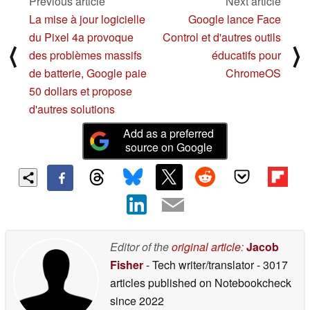
Previous article
Next article
La mise à jour logicielle
Google lance Face
du Pixel 4a provoque
Control et d'autres outils
⟨
⟩
des problèmes massifs
éducatifs pour
de batterie, Google paie
ChromeOS
50 dollars et propose
d'autres solutions
Add as a preferred
source on Google
Editor of the
original article
:
Jacob
Fisher
- Tech writer/translator
- 3017
articles published on Notebookcheck
since 2022