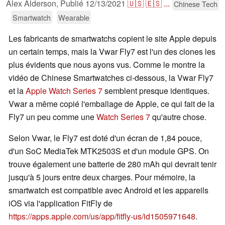
Alex Alderson,
Publié
12/13/2021
🇺🇸
🇪🇸
...
Chinese Tech
Smartwatch
Wearable
Les fabricants de smartwatchs copient le site Apple depuis
un certain temps, mais la Vwar Fly7 est l'un des clones les
plus évidents que nous ayons vus. Comme le montre la
vidéo de Chinese Smartwatches ci-dessous, la Vwar Fly7
et la
Apple Watch Series 7
semblent presque identiques.
Vwar a même copié l'emballage de Apple, ce qui fait de la
Fly7 un peu comme une
Watch Series 7
qu'autre chose.
Selon Vwar, le Fly7 est doté d'un écran de 1,84 pouce,
d'un SoC MediaTek MTK2503S et d'un module GPS. On
trouve également une batterie de 280 mAh qui devrait tenir
jusqu'à 5 jours entre deux charges. Pour mémoire, la
smartwatch est compatible avec Android et les appareils
iOS via l'application FitFly de
https://apps.apple.com/us/app/fitfly-us/id1505971648
.