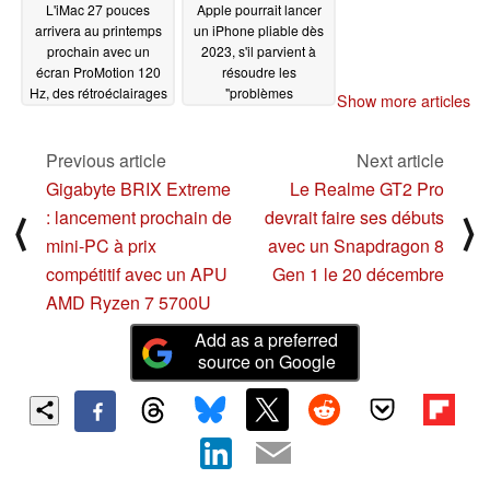
L'iMac 27 pouces
Apple pourrait lancer
arrivera au printemps
un iPhone pliable dès
prochain avec un
2023, s'il parvient à
écran ProMotion 120
résoudre les
Hz, des rétroéclairages
"problèmes
Show more articles
mini LED et le silicium
technologiques clés"
M1 Max
12/14/2021
12/14/2021
Previous article
Next article
Gigabyte BRIX Extreme
Le Realme GT2 Pro
: lancement prochain de
devrait faire ses débuts
⟨
⟩
mini-PC à prix
avec un Snapdragon 8
compétitif avec un APU
Gen 1 le 20 décembre
AMD Ryzen 7 5700U
Add as a preferred
source on Google