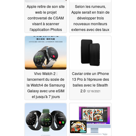
Apple retire de son site
Selon les rumeurs,
web le projet
Apple serait en train de
controversé de CSAM
développer trois
visant à scanner
nouveaux moniteurs
l'application Photos
externes avec des taux
dans iOS et iPadOS à
de rafraîchissement
la recherche de photos
allant jusqu'à 120 Hz et
d'enfants nus
des rétro-éclairages à
12/17/2021
mini LED
12/16/2021
Vivo Watch 2 :
Caviar crée un iPhone
lancement du sosie de
13 Pro à l'épreuve des
la Watch4 de Samsung
balles avec le Stealth
Galaxy avec une eSIM
2.0
12/16/2021
et jusqu'à 7 jours
d'autonomie
12/16/2021