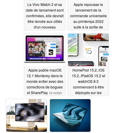
La Vivo Watch 2 et sa
Apple repousse le
date de lancement sont
lancement de la
confirmées, elle devrait
commande universelle
être lancée aux côtés
au printemps 2022
d'un nouveau
suite à la sortie de
téléphone
nouveaux OS
12/15/2021
12/14/2021
Apple publie macOS
HomePod 15.2, iOS
12.1 Monterey dans le
15.2, iPadOS 15.2 et
monde entier avec des
watchOS 8.3
corrections de bogues
commencent à être
et SharePlay
déployés sur les
12/14/2021
appareils Apple
12/14/2021