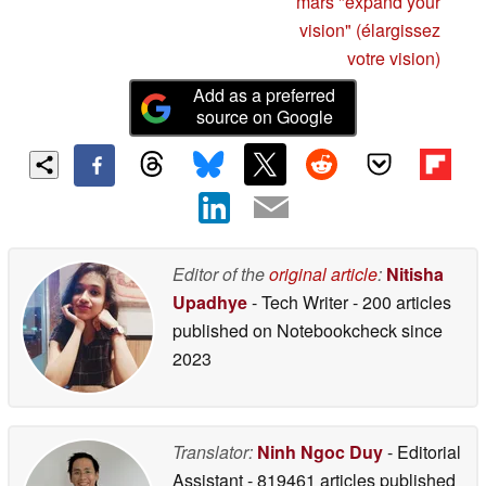
mars "expand your
vision" (élargissez
votre vision)
Add as a preferred
source on Google
Editor of the
original article
:
Nitisha
Upadhye
- Tech Writer
- 200 articles
published on Notebookcheck
since
2023
Translator:
Ninh Ngoc Duy
- Editorial
Assistant
- 819461 articles published