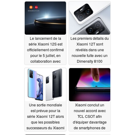
téléphone le moins
06/29/2022
cher de la série Xiaomi
12
06/29/2022
Le lancement de la
Les premiers détails du
série Xiaomi 12S est
Xiaomi 12T sont
officiellement confirmé
révélés dans une
pour le 5 juillet, en
nouvelle fuite avec un
collaboration avec
Dimensity 8100
Leica
potentiellement dans
06/28/2022
les cartes
06/28/2022
Une sortie mondiale
Xiaomi conclut un
est prévue pour la
nouvel accord avec
série Xiaomi 12T alors
TCL CSOT afin
que les possibles
d'équiper davantage
successeurs du Xiaomi
de smartphones de
11T ou du Xiaomi 11T
milieu de gamme