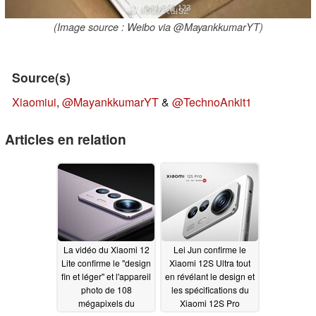
(Image source : Weibo via @MayankkumarYT)
Source(s)
Xiaomiui
,
@MayankkumarYT
&
@TechnoAnkit1
Articles en relation
La vidéo du Xiaomi 12
Lei Jun confirme le
Lite confirme le "design
Xiaomi 12S Ultra tout
fin et léger" et l'appareil
en révélant le design et
photo de 108
les spécifications du
mégapixels du
Xiaomi 12S Pro