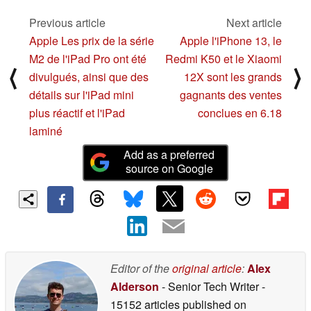
Previous article
Next article
Apple Les prix de la série
Apple l'iPhone 13, le
M2 de l'iPad Pro ont été
Redmi K50 et le Xiaomi
⟨
⟩
divulgués, ainsi que des
12X sont les grands
détails sur l'iPad mini
gagnants des ventes
plus réactif et l'iPad
conclues en 6.18
laminé
Add as a preferred
source on Google
Editor of the
original article
:
Alex
Alderson
- Senior Tech Writer
-
15152 articles published on