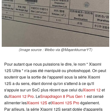
(Image source : Weibo via @MayankkumarYT)
Pour autant que nous puissions le dire, le nom " Xiaomi
12S Ultra " n'a pas été manipulé ou photoshoppé. On peut
soutenir que la sortie de l'appareil sous la série Xiaomi
12S a du sens, étant donné qu'on s'attend à ce qu'il
s'appuie sur un SoC plus récent que celui du
Xiaomi 12
et
du
Xiaomi 12 Pro
. Le
Snapdragon 8 Plus Gen 1
est censé
alimenter les
Xiaomi 12S
et
Xiaomi 12S Pro
également.
Par ailleurs, la série Xiaomi 12S serait dotée d'appareils