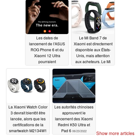
Pro sont arrêtés par la
d'écrans LTPO
FCC
avancés
06/28/2022
06/26/2022
Les dates de
Le Mi Band 7 de
lancement de l'ASUS
Xiaomi est directement
ROG Phone 6 et du
disponible aux États-
Xiaomi 12 Ultra
Unis, mais attention
pourraient
aux acheteurs. Le Mi
s'entrechoquer avec
Smart Band 6 et le
des teasers qui
Amazfit Band 5 sont
commenceraient la
des alternatives moins
semaine prochaine
chères pour le moment
06/24/2022
06/24/2022
La Xiaomi Watch Color
Les autorités chinoises
3 devrait bientôt être
approuvent le
lancée, alors que les
lancement des Xiaomi
certifications de la
Redmi K50 Ultra et
smartwatch M2134W1
Pad 6
06/23/2022
Show more articles
font surface
06/24/2022