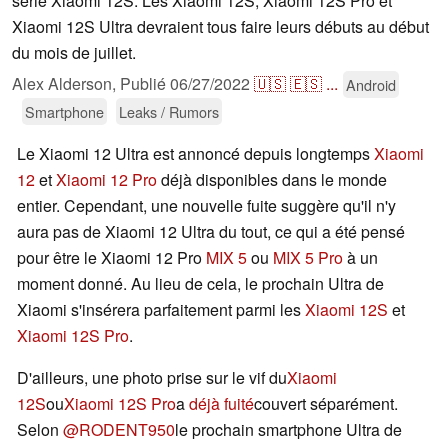
série Xiaomi 12S. Les Xiaomi 12S, Xiaomi 12S Pro et
Xiaomi 12S Ultra devraient tous faire leurs débuts au début
du mois de juillet.
Alex Alderson,
Publié
06/27/2022
🇺🇸
🇪🇸
...
Android
Smartphone
Leaks / Rumors
Le Xiaomi 12 Ultra est annoncé depuis longtemps
Xiaomi
12
et
Xiaomi 12 Pro
déjà disponibles dans le monde
entier. Cependant, une nouvelle fuite suggère qu'il n'y
aura pas de Xiaomi 12 Ultra du tout, ce qui a été pensé
pour être le Xiaomi 12 Pro
MIX 5
ou
MIX 5 Pro
à un
moment donné. Au lieu de cela, le prochain Ultra de
Xiaomi s'insérera parfaitement parmi les
Xiaomi 12S
et
Xiaomi 12S Pro
.
D'ailleurs, une photo prise sur le vif du
Xiaomi
12S
ou
Xiaomi 12S Pro
a
déjà fuité
couvert séparément.
Selon
@RODENT950
le prochain smartphone Ultra de