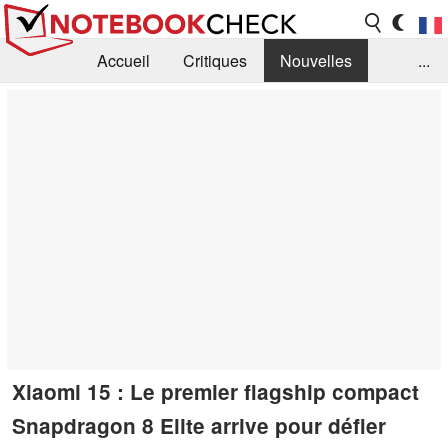
Accueil
Critiques
Nouvelles
...
FAQ
Bibliothèque
Guide d'achat
Recherche
Contact
Xiaomi 15 : Le premier flagship compact
Snapdragon 8 Elite arrive pour défier