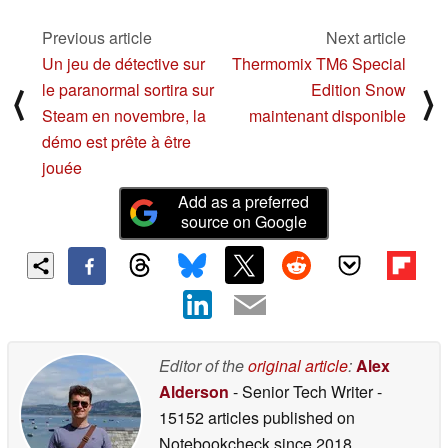
en a bien besoin
Previous article
Next article
11/04/2024
Un jeu de détective sur
Thermomix TM6 Special
le paranormal sortira sur
Edition Snow
⟨
⟩
Steam en novembre, la
maintenant disponible
démo est prête à être
jouée
Add as a preferred
source on Google
Editor of the
original article
:
Alex
Alderson
- Senior Tech Writer
-
15152 articles published on
Notebookcheck
since 2018