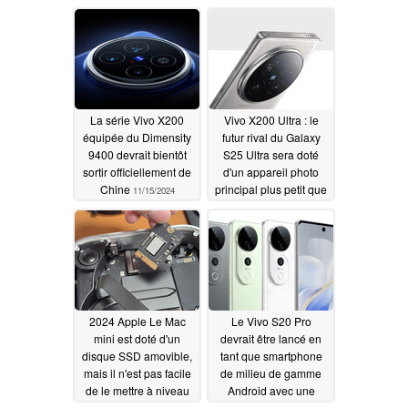
appareil photo de 50
mégapixels
11/18/2024
La série Vivo X200
Vivo X200 Ultra : le
équipée du Dimensity
futur rival du Galaxy
9400 devrait bientôt
S25 Ultra sera doté
sortir officiellement de
d'un appareil photo
Chine
principal plus petit que
11/15/2024
celui de son
prédécesseur
11/14/2024
2024 Apple Le Mac
Le Vivo S20 Pro
mini est doté d'un
devrait être lancé en
disque SSD amovible,
tant que smartphone
mais il n'est pas facile
de milieu de gamme
de le mettre à niveau
Android avec une
vitesse de charge de