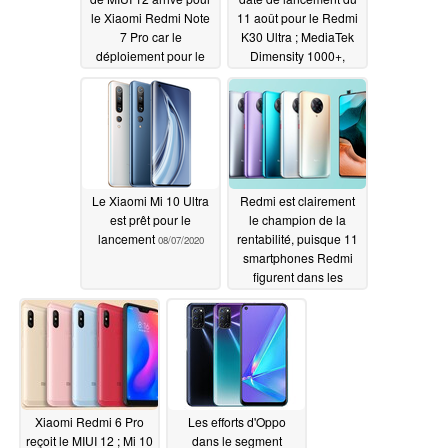
le Xiaomi Redmi Note
11 août pour le Redmi
7 Pro car le
K30 Ultra ; MediaTek
déploiement pour le
Dimensity 1000+,
Pocophone F1 est à
jusqu'à 12 Go de RAM
nouveau retardé
et un écran de 120 Hz,
tout cela en prévision
08/07/2020
du prochain vaisseau
amiral
08/07/2020
Le Xiaomi Mi 10 Ultra
Redmi est clairement
est prêt pour le
le champion de la
lancement
rentabilité, puisque 11
08/07/2020
smartphones Redmi
figurent dans les
derniers tableaux
prix/performance
d'AnTuTu
08/07/2020
Xiaomi Redmi 6 Pro
Les efforts d'Oppo
reçoit le MIUI 12 ; Mi 10
dans le segment