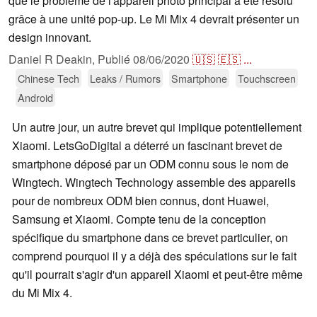
que le problème de l'appareil photo principal a été résolu
grâce à une unité pop-up. Le Mi Mix 4 devrait présenter un
design innovant.
Daniel R Deakin,
Publié
08/06/2020
🇺🇸
🇪🇸
...
Chinese Tech
Leaks / Rumors
Smartphone
Touchscreen
Android
Un autre jour, un autre brevet qui implique potentiellement
Xiaomi. LetsGoDigital a déterré un fascinant brevet de
smartphone déposé par un ODM connu sous le nom de
Wingtech. Wingtech Technology assemble des appareils
pour de nombreux ODM bien connus, dont Huawei,
Samsung et Xiaomi. Compte tenu de la conception
spécifique du smartphone dans ce brevet particulier, on
comprend pourquoi il y a déjà des spéculations sur le fait
qu'il pourrait s'agir d'un appareil Xiaomi et peut-être même
du Mi Mix 4.