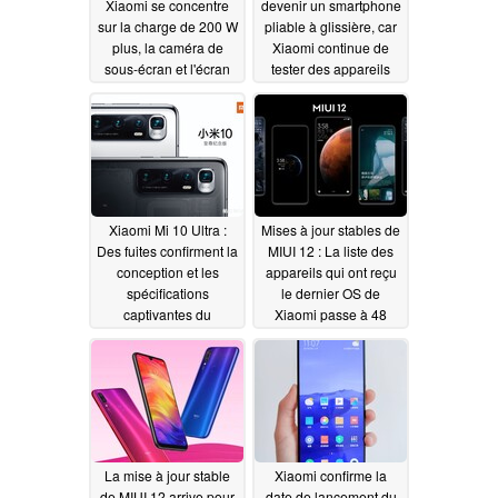
Xiaomi se concentre
devenir un smartphone
sur la charge de 200 W
pliable à glissière, car
plus, la caméra de
Xiaomi continue de
sous-écran et l'écran
tester des appareils
2K pour un éventuel Mi
avec un écran
11 Pro
secondaire externe
11/04/2020
10/25/2020
Xiaomi Mi 10 Ultra :
Mises à jour stables de
Des fuites confirment la
MIUI 12 : La liste des
conception et les
appareils qui ont reçu
spécifications
le dernier OS de
captivantes du
Xiaomi passe à 48
vaisseau amiral du 11
08/07/2020
août, car des prix
douteux impliquent un
écart de prix de 2,5 fois
supérieur à celui de la
Redmi K30 Ultra
08/08/2020
La mise à jour stable
Xiaomi confirme la
de MIUI 12 arrive pour
date de lancement du