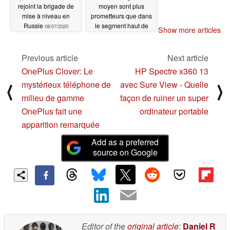
rejoint la brigade de
moyen sont plus
mise à niveau en
prometteurs que dans
Russie
le segment haut de
08/07/2020
Show more articles
gamme
08/06/2020
Previous article
Next article
OnePlus Clover: Le
HP Spectre x360 13
mystérieux téléphone de
avec Sure View - Quelle
⟨
⟩
milieu de gamme
façon de ruiner un super
OnePlus fait une
ordinateur portable
apparition remarquée
Add as a preferred
source on Google
Editor of the
original article
:
Daniel R