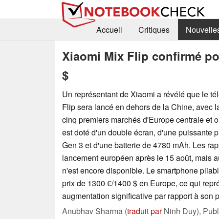
Accueil
Critiques
Nouvelle
Xiaomi Mix Flip confirmé po
$
Un représentant de Xiaomi a révélé que le té
Flip sera lancé en dehors de la Chine, avec l
cinq premiers marchés d'Europe centrale et or
est doté d'un double écran, d'une puissante
Gen 3 et d'une batterie de 4780 mAh. Les rapp
lancement européen après le 15 août, mais 
n'est encore disponible. Le smartphone pliab
prix de 1300 €/1400 $ en Europe, ce qui rep
augmentation significative par rapport à son 
Anubhav Sharma (
traduit par
Ninh Duy),
Pub