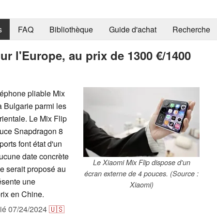
s
FAQ
Bibliothèque
Guide d'achat
Recherche
ur l'Europe, au prix de 1300 €/1400
léphone pliable Mix
a Bulgarie parmi les
ientale. Le Mix Flip
 puce Snapdragon 8
orts font état d'un
aucune date concrète
Le Xiaomi Mix Flip dispose d'un
le serait proposé au
écran externe de 4 pouces. (Source :
résente une
Xiaomi)
prix en Chine.
lié
07/24/2024
🇺🇸