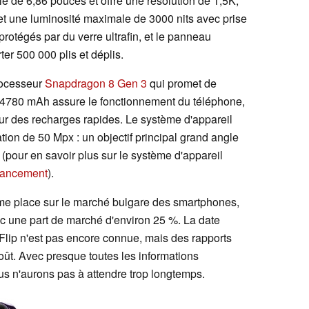
lle de 6,86 pouces et offre une résolution de 1,5K,
et une luminosité maximale de 3000 nits avec prise
otégés par du verre ultrafin, et le panneau
rter 500 000 plis et déplis.
processeur
Snapdragon 8 Gen 3
qui promet de
 4780 mAh assure le fonctionnement du téléphone,
ur des recharges rapides. Le système d'appareil
ion de 50 Mpx : un objectif principal grand angle
 (pour en savoir plus sur le système d'appareil
 lancement
).
me place sur le marché bulgare des smartphones,
c une part de marché d'environ 25 %. La date
lip n'est pas encore connue, mais des rapports
août. Avec presque toutes les informations
ous n'aurons pas à attendre trop longtemps.