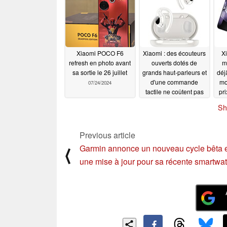
Xiaomi POCO F6
Xiaomi : des écouteurs
Xi
refresh en photo avant
ouverts dotés de
m
sa sortie le 26 juillet
grands haut-parleurs et
déj
d'une commande
mo
07/24/2024
tactile ne coûtent pas
pri
plus de 20 dollars
Sh
Gal
07/23/2024
Previous article
Garmin annonce un nouveau cycle bêta 
⟨
une mise à jour pour sa récente smartwa