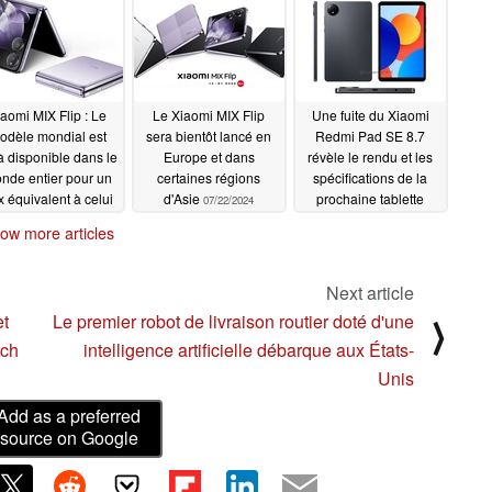
aomi MIX Flip : Le
Le Xiaomi MIX Flip
Une fuite du Xiaomi
odèle mondial est
sera bientôt lancé en
Redmi Pad SE 8.7
à disponible dans le
Europe et dans
révèle le rendu et les
nde entier pour un
certaines régions
spécifications de la
x équivalent à celui
d'Asie
prochaine tablette
07/22/2024
du rival Samsung
économique
07/22/2024
ow more articles
axy Z Flip6
07/22/2024
Next article
et
Le premier robot de livraison routier doté d'une
⟩
tch
intelligence artificielle débarque aux États-
Unis
Add as a preferred
source on Google