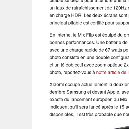
pliable se déplie pour atteindre une tai
un taux de rafraîchissement de 120Hz 
en charge HDR. Les deux écrans sont pr
principal pliable est certifié pour suppo
En interne, le Mix Flip est équipé du 
bonnes performances. Une batterie de
avec une charge rapide de 67 watts po
photo consiste en une double configurat
et un téléobjectif avec zoom optique 2x
photo, reportez-vous à
notre article de
Xiaomi occupe actuellement la deuxiè
derrière Samsung et devant Apple, ave
exacte du lancement européen du Mix F
indiquent qu'il sera lancé après le 15 
disponibles, il est très probable que n