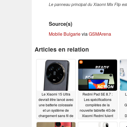
Le panneau principal du Xiaomi Mix Flip est 
Source(s)
Mobile Bulgarie
via
GSMArena
Articles en relation
Le Xiaomi 15 Ultra
Redmi Pad SE 8.7 :
L
devrait être lancé avec
Les spécifications
une batterie colossale
complètes de la
G
et un système de
nouvelle tablette 4G de
chargement sans fil de
Xiaomi Redmi fuient
D
80 W
avant sa sortie officielle
07/26/2024
07/26/2024