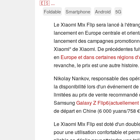
🇪🇸
...
Foldable
Smartphone
Android
5G
Le Xiaomi Mix Flip sera lancé à l'étran
lancement en Europe centrale et orien
lancement des campagnes promotionne
Xiaomi" de Xiaomi. De précédentes fuites
en
Europe et dans certaines régions d'
revanche, le prix est une autre histoire.
Nikolay Nankov, responsable des opérat
la disponibilité lors d'un événement de
limitées au prix de vente recommandé 
Samsung
Galaxy Z Flip6
(actuellement
de départ en Chine (6 000 yuans/758 €), 
Le Xiaomi Mix Flip est doté d'un doubl
pour une utilisation confortable et perme