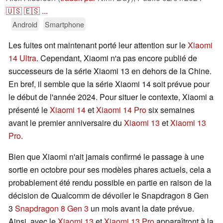
🇺🇸
🇪🇸
...
Android
Smartphone
Les fuites ont maintenant porté leur attention sur le
Xiaomi
14 Ultra
. Cependant, Xiaomi n'a pas encore publié de
successeurs de la série Xiaomi 13 en dehors de la Chine.
En bref, il semble que la série Xiaomi 14 soit prévue pour
le début de l'année 2024. Pour situer le contexte, Xiaomi a
présenté le
Xiaomi 14
et
Xiaomi 14 Pro
six semaines
avant le premier anniversaire du
Xiaomi 13
et
Xiaomi 13
Pro
.
Bien que Xiaomi n'ait jamais confirmé le passage à une
sortie en octobre pour ses modèles phares actuels, cela a
probablement été rendu possible en partie en raison de la
décision de Qualcomm de dévoiler le Snapdragon 8 Gen
3
Snapdragon 8 Gen 3
un mois avant la date prévue.
Ainsi, avec le
Xiaomi 13
et
Xiaomi 13 Pro
apparaîtront à la