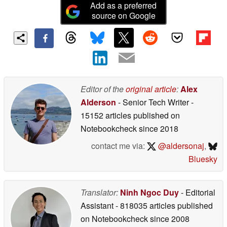
Add as a preferred
source on Google
Editor of the
original article
:
Alex
Alderson
- Senior Tech Writer
-
15152 articles published on
Notebookcheck
since 2018
contact me via:
@aldersonaj
,
Bluesky
Translator:
Ninh Ngoc Duy
- Editorial
Assistant
- 818035 articles published
on Notebookcheck
since 2008