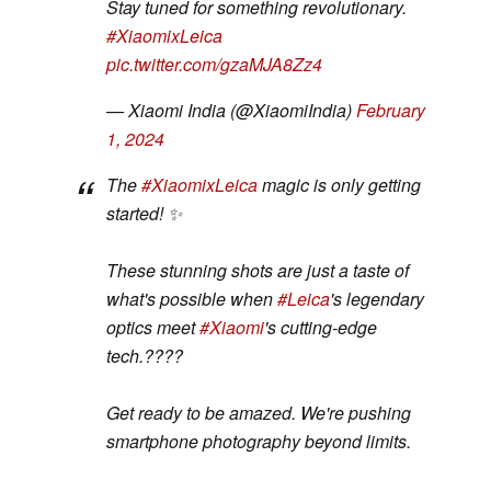
Stay tuned for something revolutionary.
#XiaomixLeica
pic.twitter.com/gzaMJA8Zz4
— Xiaomi India (@XiaomiIndia)
February
1, 2024
The
#XiaomixLeica
magic is only getting
started! ✨
These stunning shots are just a taste of
what's possible when
#Leica
's legendary
optics meet
#Xiaomi
's cutting-edge
tech.????
Get ready to be amazed. We're pushing
smartphone photography beyond limits.