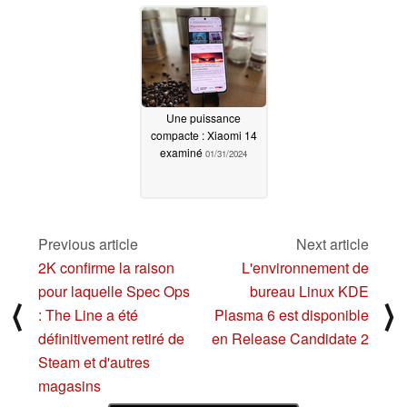
Pro et non Pad 7 Pro
02/01/2024
02/01/2024
Une puissance
compacte : Xiaomi 14
examiné
01/31/2024
Previous article
Next article
2K confirme la raison
L'environnement de
pour laquelle Spec Ops
bureau Linux KDE
⟨
⟩
: The Line a été
Plasma 6 est disponible
définitivement retiré de
en Release Candidate 2
Steam et d'autres
magasins