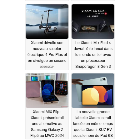
les nouvelles
inédite
02/01/2024
fonctionnalités plus tôt"
02/02/2024
Xiaomi dévoile son
Le Xiaomi Mix Fold 4
nouveau scooter
devrait être lancé dans
électrique 4 Pro Plus et
le monde entier avec
en divulgue un second
un processeur
Snapdragon 8 Gen 3
02/01/2024
02/01/2024
Xiaomi MIX Flip :
La nouvelle grande
Xiaomi présenterait
tablette Xiaomi serait
une alternative au
lancée en même temps
Samsung Galaxy Z
que la Xiaomi SU7 EV
Flip5 au MWC 2024
sous le nom de Pad 6S