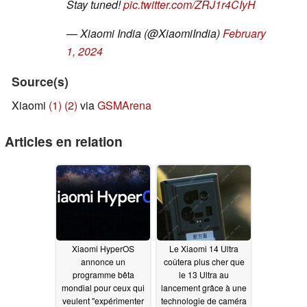
Stay tuned!
pic.twitter.com/ZRJ1r4CIyH
— Xiaomi India (@XiaomiIndia)
February
1, 2024
Source(s)
Xiaomi
(1)
(2)
via
GSMArena
Articles en relation
Xiaomi HyperOS
Le Xiaomi 14 Ultra
annonce un
coûtera plus cher que
programme bêta
le 13 Ultra au
mondial pour ceux qui
lancement grâce à une
veulent "expérimenter
technologie de caméra