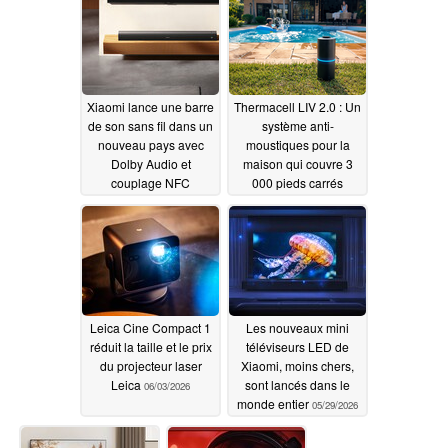
Xiaomi lance une barre
Thermacell LIV 2.0 : Un
de son sans fil dans un
système anti-
nouveau pays avec
moustiques pour la
Dolby Audio et
maison qui couvre 3
couplage NFC
000 pieds carrés
06/03/2026
06/03/2026
Leica Cine Compact 1
Les nouveaux mini
réduit la taille et le prix
téléviseurs LED de
du projecteur laser
Xiaomi, moins chers,
Leica
sont lancés dans le
06/03/2026
monde entier
05/29/2026