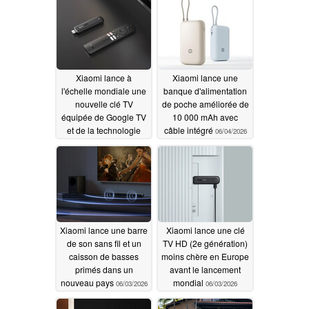
Xiaomi lance à
Xiaomi lance une
l'échelle mondiale une
banque d'alimentation
nouvelle clé TV
de poche améliorée de
équipée de Google TV
10 000 mAh avec
et de la technologie
câble intégré
06/04/2026
Dolby Audio
07/14/2026
Xiaomi lance une barre
Xiaomi lance une clé
de son sans fil et un
TV HD (2e génération)
caisson de basses
moins chère en Europe
primés dans un
avant le lancement
nouveau pays
mondial
06/03/2026
06/03/2026