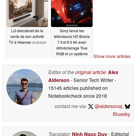
LG discuterait de la
Sony lance les
vente de son activité
téléviseurs HD Bravia
TV à Hisense
7 II et 9 II 4K avec
05/28/2026
rétroéclairage True
RGB et un système
Show more articles
d'enceintes sans fil
Bravia Theater Trio
Dolby Atmos de 405 W
Editor of the
original article
:
Alex
pour les amateurs de
Alderson
- Senior Tech Writer
-
home cinéma
05/28/2026
15145 articles published on
Notebookcheck
since 2018
contact me via:
@aldersonaj
,
Bluesky
Translator:
Ninh Ngoc Duy
- Editorial