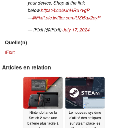
your device. Shop at the link
below.
https://t.co/9JhHRu7vgP
—
#iFixit
pic.twitter.com/UZI5qJ2oyP
— iFixit (@iFixit)
July 17, 2024
Quelle(n)
iFixit
Articles en relation
Nintendo lance la
Le nouveau système
Switch 2 avec une
d'utilité des critiques
batterie plus facile à
sur Steam place les