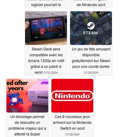
logiciel pourrait la
de Nintendo sont
retarder
disponibles en blanc et
08/09/2024
en vert et coûtent 34,99
€
08/03/2024
Steam Deck sera
Un jeu de fête amusant
compatible avec les
disponible
écrans 1200p en natif
gratuitement sur Steam
grâce à un patch à
pour une courte durée
venir
07/31/2024
07/30/2024
Un bricolage permet
Ces 8 nouveaux jeux
de résoudre un
arrivent sur la Nintendo
problème majeur qui a
Switch en août
affecté la Super
07/28/2024