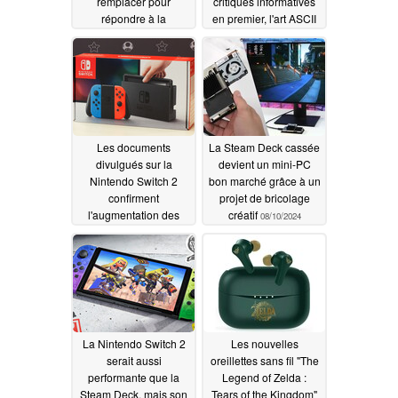
remplacer pour
critiques informatives
répondre à la
en premier, l'art ASCII
réglementation
et les mèmes en
européenne sur les
second
08/15/2024
réparations
03/21/2026
Les documents
La Steam Deck cassée
divulgués sur la
devient un mini-PC
Nintendo Switch 2
bon marché grâce à un
confirment
projet de bricolage
l'augmentation des
créatif
08/10/2024
performances, alors
que les besoins en
énergie et en
refroidissement
montent en flèche
08/10/2024
La Nintendo Switch 2
Les nouvelles
serait aussi
oreillettes sans fil "The
performante que la
Legend of Zelda :
Steam Deck, mais son
Tears of the Kingdom"