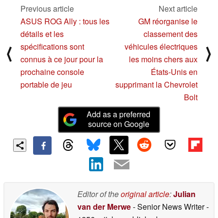
Previous article
Next article
ASUS ROG Ally : tous les
GM réorganise le
détails et les
classement des
spécifications sont
véhicules électriques
⟨
⟩
connus à ce jour pour la
les moins chers aux
prochaine console
États-Unis en
portable de jeu
supprimant la Chevrolet
Bolt
Add as a preferred
source on Google
Editor of the
original article
:
Julian
van der Merwe
- Senior News Writer
-