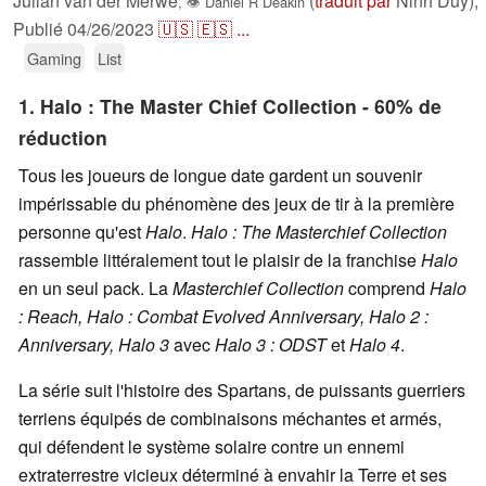
Julian van der Merwe
(
traduit par
Ninh Duy),
,
👁
Daniel R Deakin
Publié
04/26/2023
🇺🇸
🇪🇸
...
Gaming
List
1. Halo : The Master Chief Collection - 60% de
réduction
Tous les joueurs de longue date gardent un souvenir
impérissable du phénomène des jeux de tir à la première
personne qu'est
Halo
.
Halo : The Masterchief Collection
rassemble littéralement tout le plaisir de la franchise
Halo
en un seul pack. La
Masterchief Collection
comprend
Halo
: Reach, Halo : Combat Evolved Anniversary, Halo 2 :
Anniversary, Halo 3
avec
Halo 3 : ODST
et
Halo 4
.
La série suit l'histoire des Spartans, de puissants guerriers
terriens équipés de combinaisons méchantes et armés,
qui défendent le système solaire contre un ennemi
extraterrestre vicieux déterminé à envahir la Terre et ses