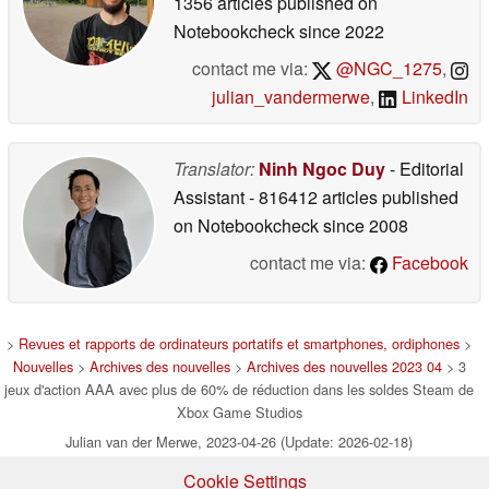
1356 articles published on
Notebookcheck
since 2022
contact me via:
@NGC_1275
,
julian_vandermerwe
,
LinkedIn
Translator:
Ninh Ngoc Duy
- Editorial
Assistant
- 816412 articles published
on Notebookcheck
since 2008
contact me via:
Facebook
>
Revues et rapports de ordinateurs portatifs et smartphones, ordiphones
>
Nouvelles
>
Archives des nouvelles
>
Archives des nouvelles 2023 04
> 3
jeux d'action AAA avec plus de 60% de réduction dans les soldes Steam de
Xbox Game Studios
Julian van der Merwe, 2023-04-26 (Update: 2026-02-18)
Cookie Settings