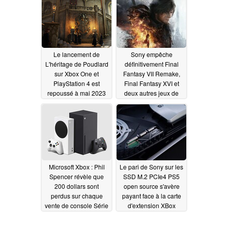
Le lancement de
Sony empêche
L'héritage de Poudlard
définitivement Final
sur Xbox One et
Fantasy VII Remake,
PlayStation 4 est
Final Fantasy XVI et
repoussé à mai 2023
deux autres jeux de
venir sur Xbox,
03/07/2023
Microsoft rend trois
jeux Bethesda
exclusifs pour Xbox et
PC
12/24/2022
Microsoft Xbox : Phil
Le pari de Sony sur les
Spencer révèle que
SSD M.2 PCIe4 PS5
200 dollars sont
open source s'avère
perdus sur chaque
payant face à la carte
vente de console Série
d'extension XBox
S
Series X
11/04/2022
10/08/2022