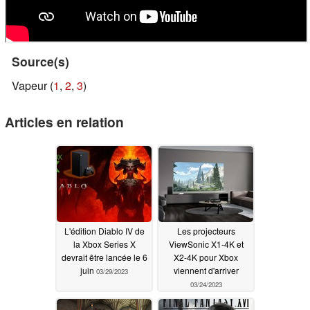
Source(s)
Vapeur (
1
,
2
,
3
)
Articles en relation
L'édition Diablo IV de
Les projecteurs
la Xbox Series X
ViewSonic X1-4K et
devrait être lancée le 6
X2-4K pour Xbox
juin
viennent d'arriver
03/29/2023
03/24/2023