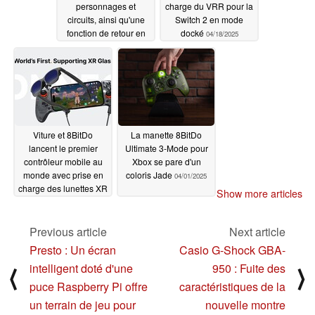
personnages et
charge du VRR pour la
circuits, ainsi qu'une
Switch 2 en mode
fonction de retour en
docké
04/18/2025
arrière controversée
04/18/2025
Viture et 8BitDo
La manette 8BitDo
lancent le premier
Ultimate 3-Mode pour
contrôleur mobile au
Xbox se pare d'un
monde avec prise en
coloris Jade
04/01/2025
charge des lunettes XR
Show more articles
04/08/2025
Previous article
Next article
Presto : Un écran
Casio G-Shock GBA-
intelligent doté d'une
950 : Fuite des
⟨
⟩
puce Raspberry Pi offre
caractéristiques de la
un terrain de jeu pour
nouvelle montre