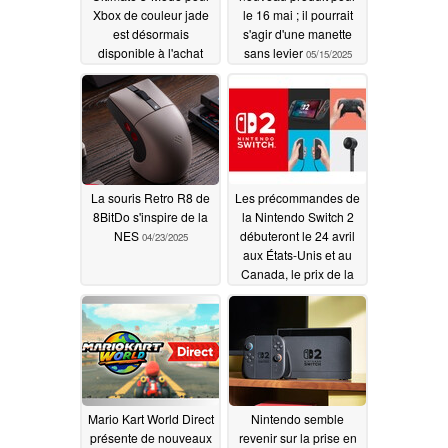
Xbox de couleur jade
le 16 mai ; il pourrait
est désormais
s'agir d'une manette
disponible à l'achat
sans levier
05/15/2025
avec une remise de
lancement
05/16/2025
La souris Retro R8 de
Les précommandes de
8BitDo s'inspire de la
la Nintendo Switch 2
NES
débuteront le 24 avril
04/23/2025
aux États-Unis et au
Canada, le prix de la
console est maintenu
mais celui des
accessoires augmente
04/19/2025
Mario Kart World Direct
Nintendo semble
présente de nouveaux
revenir sur la prise en