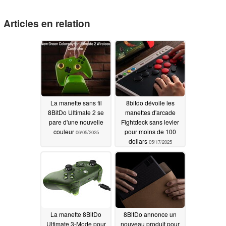
Articles en relation
La manette sans fil
8bitdo dévoile les
8BitDo Ultimate 2 se
manettes d'arcade
pare d'une nouvelle
Fightdeck sans levier
couleur
pour moins de 100
06/05/2025
dollars
05/17/2025
La manette 8BitDo
8BitDo annonce un
Ultimate 3-Mode pour
nouveau produit pour