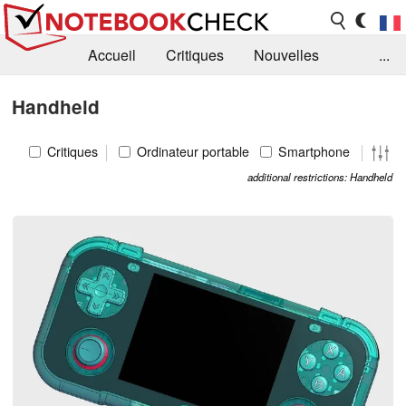
Accueil
Critiques
Nouvelles
...
FAQ
Bibliothèque
Guide d'achat
Handheld
Recherche
Contact
Critiques
Ordinateur portable
Smartphone
additional restrictions: Handheld