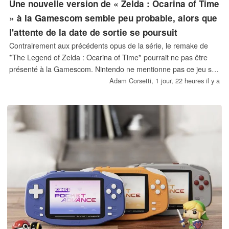
Une nouvelle version de « Zelda : Ocarina of Time
» à la Gamescom semble peu probable, alors que
l'attente de la date de sortie se poursuit
Contrairement aux précédents opus de la série, le remake de
*The Legend of Zelda : Ocarina of Time* pourrait ne pas être
présenté à la Gamescom. Nintendo ne mentionne pas ce jeu sur
Switch 2 parmi les démos disponibles lors de l’événement. Avec
Adam Corsetti,
1 jour, 22 heures il y a
pour seule indication une date de sortie vague fixée à 2026, les
fans attendent avec impatience de découvrir des séquences de
gameplay et l’ouverture des précommandes.