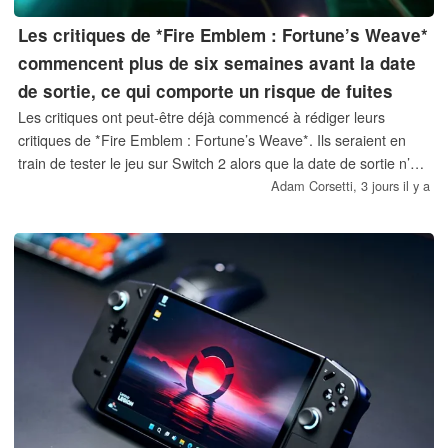
Les critiques de *Fire Emblem : Fortune’s Weave*
commencent plus de six semaines avant la date
de sortie, ce qui comporte un risque de fuites
Les critiques ont peut-être déjà commencé à rédiger leurs
critiques de *Fire Emblem : Fortune’s Weave*. Ils seraient en
train de tester le jeu sur Switch 2 alors que la date de sortie n’est
prévue que pour le 17 septembre. Les fans espèrent que les
Adam Corsetti,
3 jours il y a
avant-premières diffusées à la suite du Nintendo Direct
confirmeront un gameplay riche et des graphismes fluides.