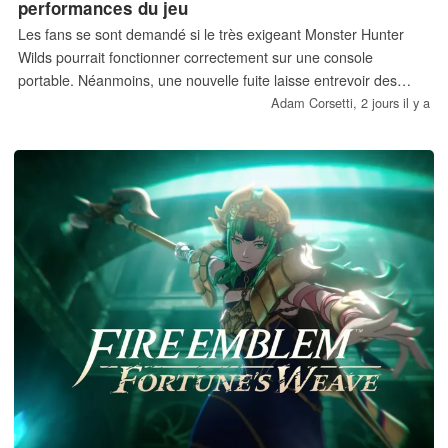
performances du jeu
Les fans se sont demandé si le très exigeant Monster Hunter
Wilds pourrait fonctionner correctement sur une console
portable. Néanmoins, une nouvelle fuite laisse entrevoir des
objectifs de performances ambitieux sur la console de Nintendo.
Adam Corsetti,
2 jours il y a
Le portage sur Switch 2 pourrait prendre en charge une
résolution dynamique allant de 1080p à 1440p lorsque la
console est connectée à sa station d'accueil.