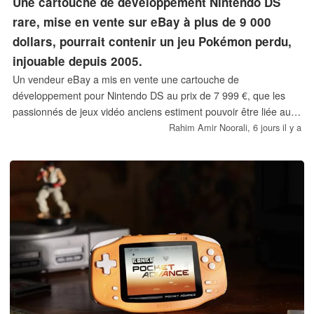
Une cartouche de développement Nintendo DS
rare, mise en vente sur eBay à plus de 9 000
dollars, pourrait contenir un jeu Pokémon perdu,
injouable depuis 2005.
Un vendeur eBay a mis en vente une cartouche de
développement pour Nintendo DS au prix de 7 999 €, que les
passionnés de jeux vidéo anciens estiment pouvoir être liée au
mini-jeu PokéPark Fishing Rally DS de 2005, disparu depuis
Rahim Amir Noorali,
6 jours il y a
longtemps. Cependant, la traduction du texte de l'écran de
démarrage suggère que la cartouche pourrait ne contenir qu'un
logiciel de communication avec le classement, plutôt que le jeu
jouable lui-même.