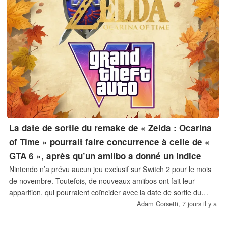
La date de sortie du remake de « Zelda : Ocarina
of Time » pourrait faire concurrence à celle de «
GTA 6 », après qu’un amiibo a donné un indice
Nintendo n’a prévu aucun jeu exclusif sur Switch 2 pour le mois
de novembre. Toutefois, de nouveaux amiibos ont fait leur
apparition, qui pourraient coïncider avec la date de sortie du
remake de *The Legend of Zelda : Ocarina of Time*. Si la
Adam Corsetti,
7 jours il y a
société reproduit le schéma des lancements précédents de ces