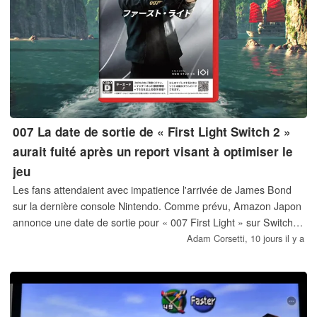
007 La date de sortie de « First Light Switch 2 »
aurait fuité après un report visant à optimiser le
jeu
Les fans attendaient avec impatience l'arrivée de James Bond
sur la dernière console Nintendo. Comme prévu, Amazon Japon
annonce une date de sortie pour « 007 First Light » sur Switch 2
à la fin de l'été. Le studio à l'origine de « Hitman : World of
Adam Corsetti,
10 jours il y a
Assassination » avait auparavant repoussé la sortie de cette
adaptation afin d'optimiser les performances.