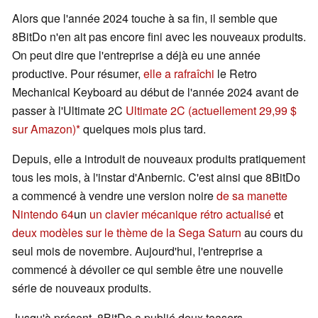
Alors que l'année 2024 touche à sa fin, il semble que
8BitDo n'en ait pas encore fini avec les nouveaux produits.
On peut dire que l'entreprise a déjà eu une année
productive. Pour résumer,
elle a rafraîchi
le Retro
Mechanical Keyboard au début de l'année 2024 avant de
passer à l'Ultimate 2C
Ultimate 2C
(actuellement 29,99 $
sur Amazon)
quelques mois plus tard.
Depuis, elle a introduit de nouveaux produits pratiquement
tous les mois, à l'instar d'Anbernic. C'est ainsi que 8BitDo
a commencé à vendre une version noire
de sa manette
Nintendo 64
un
un clavier mécanique rétro actualisé
et
deux modèles sur le thème de la Sega Saturn
au cours du
seul mois de novembre. Aujourd'hui, l'entreprise a
commencé à dévoiler ce qui semble être une nouvelle
série de nouveaux produits.
Jusqu'à présent, 8BitDo a publié deux teasers