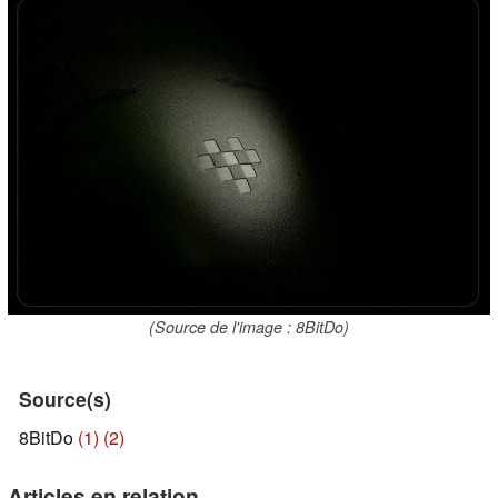
(Source de l'image : 8BitDo)
Source(s)
8BitDo
(1)
(2)
Articles en relation