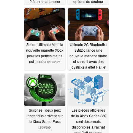
2 à un smartphone
options de couleur
01/11/2025
12/29/2024
8bitdo Ultimate Mini, la
Ultimate 2C Bluetooth :
nouvelle manette Xbox
8BitDo lance une
pour les petites mains
nouvelle manette filaire
est lancée
et sans fil avec des
12/22/2024
joysticks à effet Hall et
un gyroscope à 6 axes
pour moins de 30 $
12/11/2024
Surprise : deux jeux
Les pièces officielles
inattendus arrivent sur
de la Xbox Series S/X
le Xbox Game Pass
sont désormais
disponibles à l'achat
12/09/2024
sur iFixit
12/07/2024