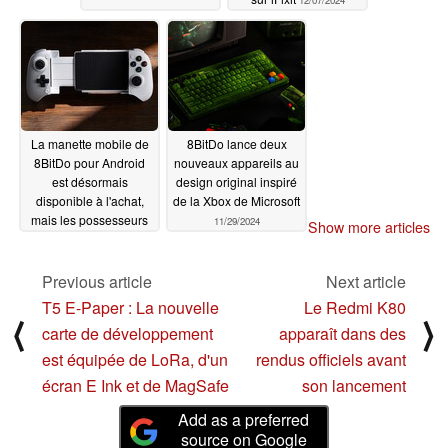
La manette mobile de
8BitDo lance deux
8BitDo pour Android
nouveaux appareils au
est désormais
design original inspiré
disponible à l'achat,
de la Xbox de Microsoft
mais les possesseurs
11/29/2024
Show more articles
d'iPhone ont tout
intérêt à profiter de
cette offre de
Previous article
Next article
Backbone One
T5 E-Paper : La nouvelle
Le Redmi K80
12/03/2024
⟨
⟩
carte de développement
apparaît dans des
est équipée de LoRa, d'un
rendus officiels avant
écran E Ink et de MagSafe
son lancement
Add as a preferred
source on Google