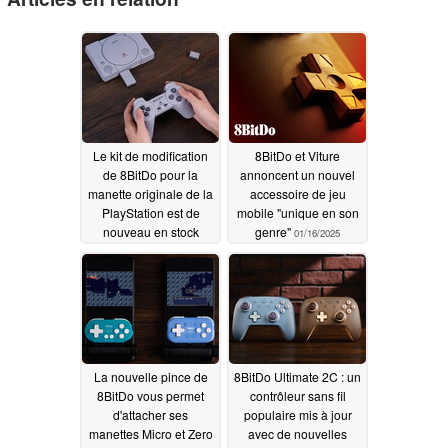
Le kit de modification
8BitDo et Viture
de 8BitDo pour la
annoncent un nouvel
manette originale de la
accessoire de jeu
PlayStation est de
mobile "unique en son
nouveau en stock
genre"
01/16/2025
02/22/2025
La nouvelle pince de
8BitDo Ultimate 2C : un
8BitDo vous permet
contrôleur sans fil
d'attacher ses
populaire mis à jour
manettes Micro et Zero
avec de nouvelles