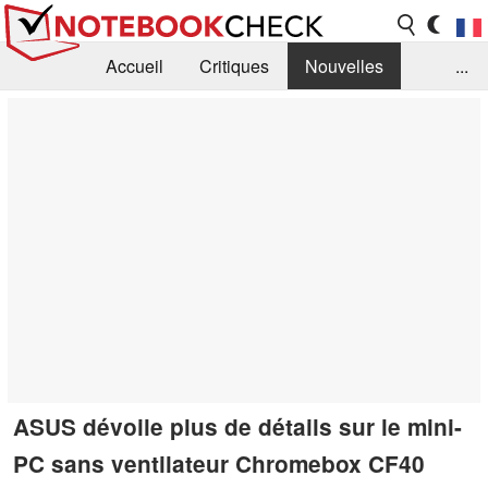
Accueil
Critiques
Nouvelles
...
FAQ
Bibliothèque
Guide d'achat
Recherche
Contact
ASUS dévoile plus de détails sur le mini-
PC sans ventilateur Chromebox CF40