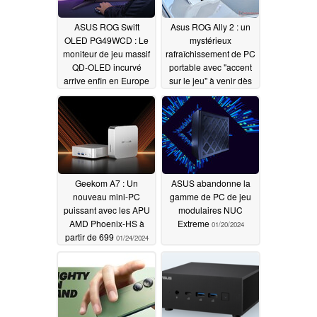
ASUS ROG Swift
Asus ROG Ally 2 : un
OLED PG49WCD : Le
mystérieux
moniteur de jeu massif
rafraîchissement de PC
QD-OLED incurvé
portable avec "accent
arrive enfin en Europe
sur le jeu" à venir dès
2024
02/01/2024
01/27/2024
Geekom A7 : Un
ASUS abandonne la
nouveau mini-PC
gamme de PC de jeu
puissant avec les APU
modulaires NUC
AMD Phoenix-HS à
Extreme
01/20/2024
partir de 699
01/24/2024