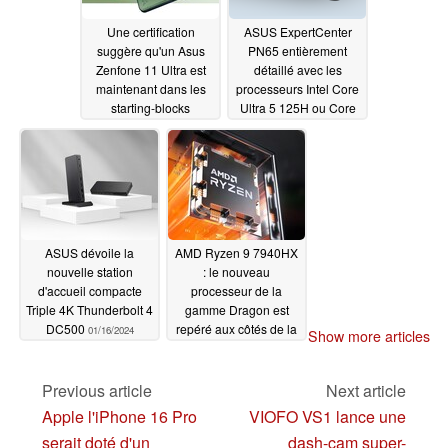
Une certification
ASUS ExpertCenter
suggère qu'un Asus
PN65 entièrement
Zenfone 11 Ultra est
détaillé avec les
maintenant dans les
processeurs Intel Core
starting-blocks
Ultra 5 125H ou Core
Ultra 7 155H
01/19/2024
01/17/2024
ASUS dévoile la
AMD Ryzen 9 7940HX
nouvelle station
: le nouveau
d'accueil compacte
processeur de la
Triple 4K Thunderbolt 4
gamme Dragon est
DC500
repéré aux côtés de la
01/16/2024
Show more articles
dernière variante Asus
TUF Gaming A16
Previous article
Next article
01/16/2024
Apple l'iPhone 16 Pro
VIOFO VS1 lance une
serait doté d'un
dash-cam super-