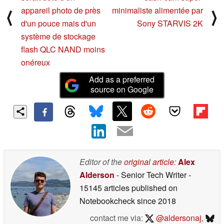
appareil photo de près
minimaliste alimentée par
⟨
⟩
d'un pouce mais d'un
Sony STARVIS 2K
système de stockage
flash QLC NAND moins
onéreux
Add as a preferred
source on Google
Editor of the
original article
:
Alex
Alderson
- Senior Tech Writer
-
15145 articles published on
Notebookcheck
since 2018
contact me via:
@aldersonaj
,