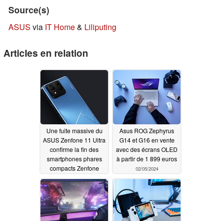
Source(s)
ASUS
via
IT Home
&
Liliputing
Articles en relation
Une fuite massive du
Asus ROG Zephyrus
ASUS Zenfone 11 Ultra
G14 et G16 en vente
confirme la fin des
avec des écrans OLED
smartphones phares
à partir de 1 899 euros
compacts Zenfone
02/05/2024
02/05/2024