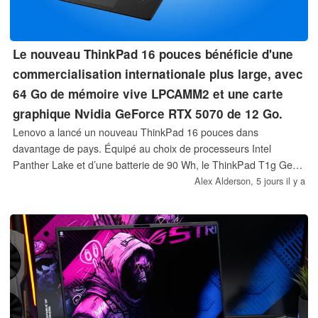
Le nouveau ThinkPad 16 pouces bénéficie d'une
commercialisation internationale plus large, avec
64 Go de mémoire vive LPCAMM2 et une carte
graphique Nvidia GeForce RTX 5070 de 12 Go.
Lenovo a lancé un nouveau ThinkPad 16 pouces dans
davantage de pays. Équipé au choix de processeurs Intel
Panther Lake et d’une batterie de 90 Wh, le ThinkPad T1g Gen
9 peut également être configuré avec jusqu’à 64 Go de mémoire
Alex Alderson,
5 jours il y a
vive LPCAMM2, une carte graphique RTX 5070 de 12 Go pour
ordinateur portable et un écran OLED Tandem à 120 Hz offrant
une luminosité maximale de 1 500 nits.