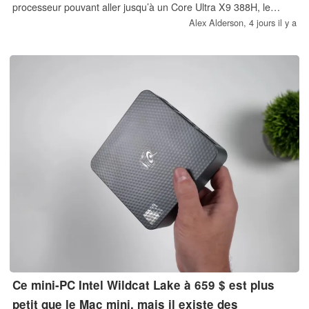
processeur pouvant aller jusqu’à un Core Ultra X9 388H, le
ThinkPad P1 Gen 9 est également disponible avec 96 Go de
Alex Alderson,
4 jours il y a
mémoire vive LPCAMM2, un stockage PCIe Gen 5, une batterie
de 90 Wh et un écran OLED Tandem alliant une luminosité
maximale de 1 500 nits et un taux de rafraîchissement variable
de 120 Hz.
Ce mini-PC Intel Wildcat Lake à 659 $ est plus
petit que le Mac mini, mais il existe des