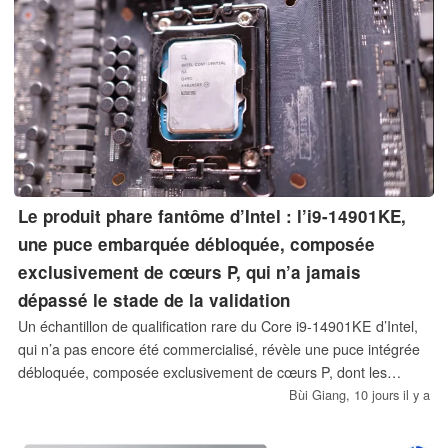
Le produit phare fantôme d’Intel : l’i9-14901KE,
une puce embarquée débloquée, composée
exclusivement de cœurs P, qui n’a jamais
dépassé le stade de la validation
Un échantillon de qualification rare du Core i9-14901KE d’Intel,
qui n’a pas encore été commercialisé, révèle une puce intégrée
débloquée, composée exclusivement de cœurs P, dont les
performances sont très similaires à celles d’un Core i9-14900K
Bùi Giang,
10 jours il y a
dont les cœurs E auraient été désactivés. Les tests ont mis en
évidence de modestes gains d’overclocking et aucun avantage