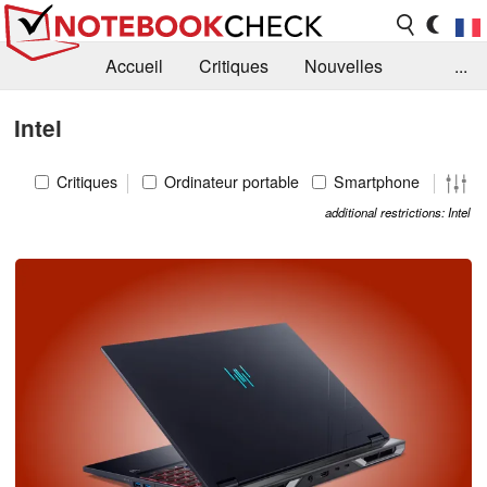
Accueil
Critiques
Nouvelles
...
FAQ
Bibliothèque
Guide d'achat
Intel
Recherche
Contact
Critiques
Ordinateur portable
Smartphone
additional restrictions: Intel