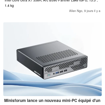
tous les atouts qui faisaient la particularité du modèle d’origine,
1.4 kg
tout en répondant à bon nombre des préoccupations courantes.
Allen Ngo,
9 jours il y a
Minisforum lance un nouveau mini-PC équipé d'un