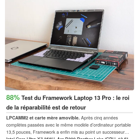
88%
Test du Framework Laptop 13 Pro : le roi
de la réparabilité est de retour
LPCAMM2 et carte mère amovible.
Après cinq années
complètes passées avec le même modèle d’ordinateur portable
13,5 pouces, Framework a enfin mis au point un successeur
digne du nom « Pro ». Cette mise à jour tant attendue renforce
Intel Core Ultra X7 358H, Arc B390 Panther Lake iGPU, 13.5",