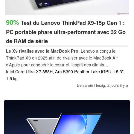
90%
Test du Lenovo ThinkPad X9-15p Gen 1 :
PC portable phare ultra-performant avec 32 Go
de RAM de série
Le X9 rivalise avec le MacBook Pro.
Lenovo a conçu le
ThinkPad X9 en 2025 afin de rivaliser avec le MacBook Air
d’Apple pour conquérir le cœur et l’esprit des clients
professionnels – ainsi que leurs budgets d’achat. Le nouveau
Intel Core Ultra X7 358H, Arc B390 Panther Lake iGPU, 15.3",
modèle de la gamme lancé en 2026, le Lenovo ThinkPad X9-
1.5 kg
15p Gen 1 Aura Edition, vise lui aussi Apple, mais s'adresse
Benjamin Herzig,
2 jours il y a
davantage aux créateurs.