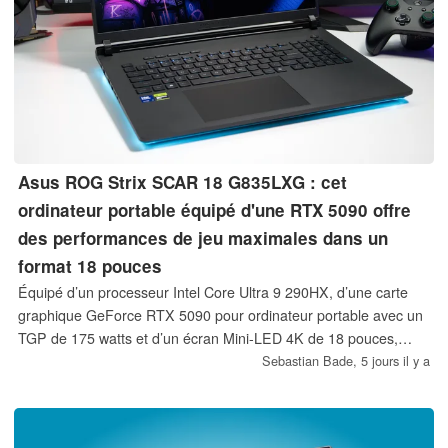
Asus ROG Strix SCAR 18 G835LXG : cet
ordinateur portable équipé d'une RTX 5090 offre
des performances de jeu maximales dans un
format 18 pouces
Équipé d’un processeur Intel Core Ultra 9 290HX, d’une carte
graphique GeForce RTX 5090 pour ordinateur portable avec un
TGP de 175 watts et d’un écran Mini-LED 4K de 18 pouces,
l’Asus ROG Strix SCAR 18 G835LXG figure parmi les
Sebastian Bade,
5 jours il y a
ordinateurs portables de jeu les plus puissants actuellement
disponibles. Notre test met en évidence les points forts de ce
modèle phare ainsi que les compromis que les acheteurs