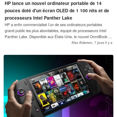
HP lance un nouvel ordinateur portable de 14
pouces doté d'un écran OLED de 1 100 nits et de
processeurs Intel Panther Lake
HP a enfin commercialisé l’un de ses ordinateurs portables
grand public les plus abordables, équipé de processeurs Intel
Panther Lake. Disponible aux États-Unis, le nouvel OmniBook 5
14 est proposé à partir de 1 289 $, mais peut être configuré
Alex Alderson,
7 jours il y a
avec un processeur allant jusqu’à 16 cœurs, 32 Go de RAM et
un écran OLED 2,8K combinant un taux de rafraîchissement de
120 Hz et une luminosité maximale de 1 100 nits en mode HDR.