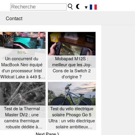
▼
Contact
80%
Un concurrent du
Mobapad M12S :
MacBook Neo équipé
meilleur que les Joy-
d'un processeur Intel
Cons de la Switch 2
Wildcat Lake à 449 $ -
d'origine ?
Test de l'ordinateur
portable Chuwi UniBook
Test de la Thermal
Test du vélo électrique
Master DV2 : une
solaire Phosgo Go 5
caméra thermique
Ultra : un vélo électrique
robuste dédiée à
solaire ambitieux
l'observation des
présentant quelques
Next Page ⟩