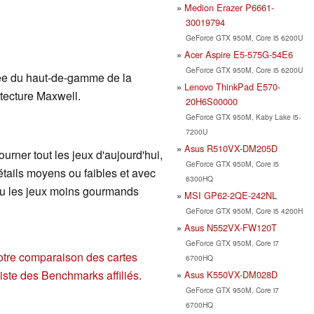
Medion Erazer P6661-
30019794
GeForce GTX 950M, Core i5 6200U
Acer Aspire E5-575G-54E6
GeForce GTX 950M, Core i5 6200U
rée du haut-de-gamme de la
Lenovo ThinkPad E570-
tecture Maxwell.
20H6S00000
GeForce GTX 950M, Kaby Lake i5-
7200U
Asus R510VX-DM205D
ourner tout les jeux d'aujourd'hui,
GeForce GTX 950M, Core i5
étails moyens ou faibles et avec
6300HQ
 ou les jeux moins gourmands
MSI GP62-2QE-242NL
GeForce GTX 950M, Core i5 4200H
Asus N552VX-FW120T
GeForce GTX 950M, Core i7
otre comparaison des cartes
6700HQ
liste des Benchmarks affiliés
.
Asus K550VX-DM028D
GeForce GTX 950M, Core i7
6700HQ