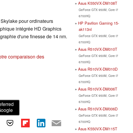
Asus K550VX-DM108T
GeForce GTX 950M, Core i7
6700HQ
e Skylake pour ordinateurs
HP Pavilion Gaming 15-
graphique intégrée HD Graphics
ak113nl
ographie d'une finesse de 14 nm.
GeForce GTX 950M, Core i7
6700HQ
Asus R510VX-DM010T
otre comparaison des
GeForce GTX 950M, Core i7
6700HQ
Asus R510VX-DM010D
GeForce GTX 950M, Core i7
6700HQ
Asus R510VX-DM006T
GeForce GTX 950M, Core i7
6700HQ
eferred
Asus R510VX-DM006D
Google
GeForce GTX 950M, Core i7
6700HQ
Asus K550VX-DM115T