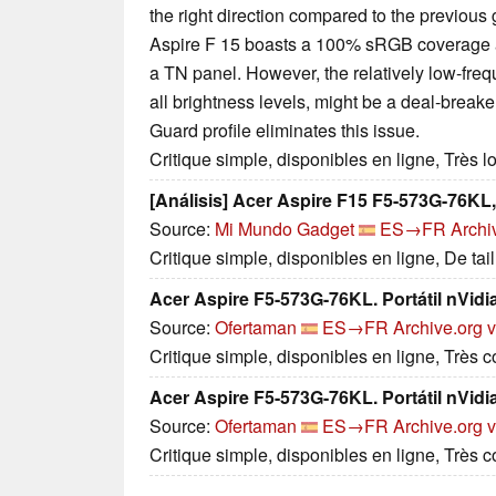
the right direction compared to the previou
Aspire F 15 boasts a 100% sRGB coverage an
a TN panel. However, the relatively low-fre
all brightness levels, might be a deal-breake
Guard profile eliminates this issue.
Critique simple, disponibles en ligne, Très 
[Análisis] Acer Aspire F15 F5-573G-76KL
Source:
Mi Mundo Gadget
ES→FR
Archi
Critique simple, disponibles en ligne, De ta
Acer Aspire F5-573G-76KL. Portátil nVid
Source:
Ofertaman
ES→FR
Archive.org 
Critique simple, disponibles en ligne, Très 
Acer Aspire F5-573G-76KL. Portátil nVid
Source:
Ofertaman
ES→FR
Archive.org 
Critique simple, disponibles en ligne, Très 