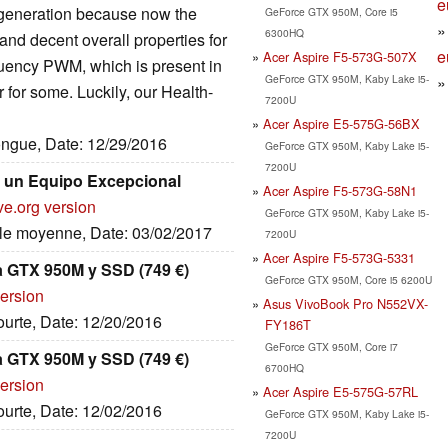
e
s generation because now the
GeForce GTX 950M, Core i5
6300HQ
d decent overall properties for
e
Acer Aspire F5-573G-507X
quency PWM, which is present in
GeForce GTX 950M, Kaby Lake i5-
r for some. Luckily, our Health-
7200U
Acer Aspire E5-575G-56BX
longue, Date: 12/29/2016
GeForce GTX 950M, Kaby Lake i5-
7200U
, un Equipo Excepcional
Acer Aspire F5-573G-58N1
ve.org version
GeForce GTX 950M, Kaby Lake i5-
ille moyenne, Date: 03/02/2017
7200U
Acer Aspire F5-573G-5331
ia GTX 950M y SSD (749 €)
GeForce GTX 950M, Core i5 6200U
version
Asus VivoBook Pro N552VX-
courte, Date: 12/20/2016
FY186T
GeForce GTX 950M, Core i7
ia GTX 950M y SSD (749 €)
6700HQ
version
Acer Aspire E5-575G-57RL
courte, Date: 12/02/2016
GeForce GTX 950M, Kaby Lake i5-
7200U