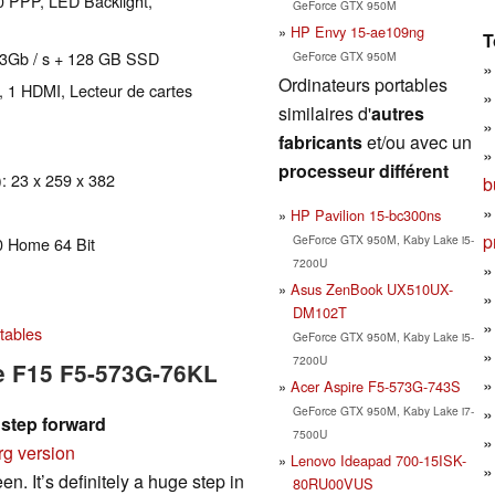
0 PPP, LED Backlight,
GeForce GTX 950M
HP Envy 15-ae109ng
T
 3Gb / s + 128 GB SSD
GeForce GTX 950M
Ordinateurs portables
, 1 HDMI, Lecteur de cartes
similaires d'
autres
fabricants
et/ou avec un
processeur différent
: 23 x 259 x 382
b
HP Pavilion 15-bc300ns
p
GeForce GTX 950M, Kaby Lake i5-
0 Home 64 Bit
7200U
Asus ZenBook UX510UX-
DM102T
tables
GeForce GTX 950M, Kaby Lake i5-
7200U
re F15 F5-573G-76KL
Acer Aspire F5-573G-743S
GeForce GTX 950M, Kaby Lake i7-
 step forward
7500U
rg version
Lenovo Ideapad 700-15ISK-
n. It’s definitely a huge step in
80RU00VUS