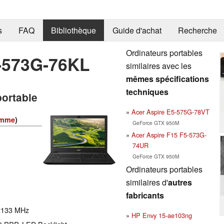
s
FAQ
Bibliothèque
Guide d'achat
Recherche
Ordinateurs portables
5-573G-76KL
similaires avec les
mêmes spécifications
techniques
portable
Acer Aspire E5-575G-78VT
amme
)
GeForce GTX 950M
Acer Aspire F15 F5-573G-
74UR
GeForce GTX 950M
Ordinateurs portables
similaires d'
autres
fabricants
2133 MHz
HP Envy 15-ae103ng