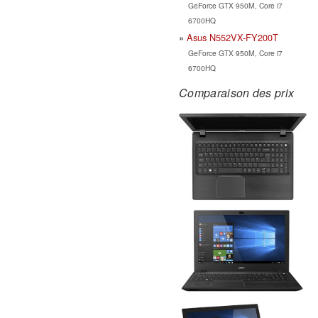
GeForce GTX 950M, Core i7
6700HQ
Asus N552VX-FY200T
GeForce GTX 950M, Core i7
6700HQ
Comparaison des prix