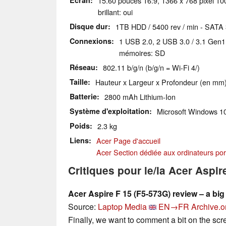
Écran
15.60 pouces 16:9, 1366 x 768 pixel 10
brillant: oui
Disque dur
1TB HDD / 5400 rev / min - SATA
Connexions
1 USB 2.0, 2 USB 3.0 / 3.1 Gen1
mémoires: SD
Réseau
802.11 b/g/n (b/g/n = Wi-Fi 4/)
Taille
Hauteur x Largeur x Profondeur (en mm)
Batterie
2800 mAh Lithium-Ion
Système d'exploitation
Microsoft Windows 1
Poids
2.3 kg
Liens
Acer Page d'accueil
Acer Section dédiée aux ordinateurs por
Critiques pour le/la Acer Aspi
Acer Aspire F 15 (F5-573G) review – a big
Source:
Laptop Media
EN→FR
Archive.o
Finally, we want to comment a bit on the scree