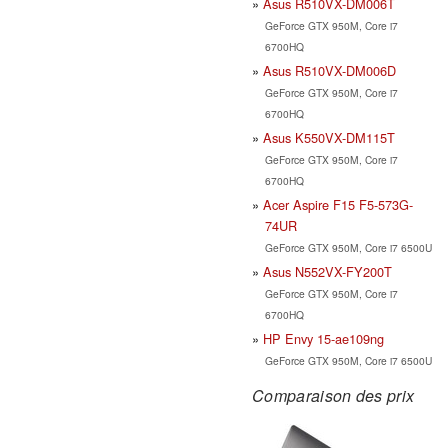
Asus R510VX-DM006T
GeForce GTX 950M, Core i7
6700HQ
Asus R510VX-DM006D
GeForce GTX 950M, Core i7
6700HQ
Asus K550VX-DM115T
GeForce GTX 950M, Core i7
6700HQ
Acer Aspire F15 F5-573G-
74UR
GeForce GTX 950M, Core i7 6500U
Asus N552VX-FY200T
GeForce GTX 950M, Core i7
6700HQ
HP Envy 15-ae109ng
GeForce GTX 950M, Core i7 6500U
Comparaison des prix