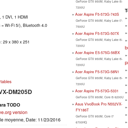
GeForce GTX 950M, Kaby Lake i5-
7200U
T
Acer Aspire F5-573G-743S
, 1 DVI, 1 HDMI
GeForce GTX 950M, Kaby Lake i7-
 = Wi-Fi 5/), Bluetooth 4.0
7500U
Acer Aspire F5-573G-507X
GeForce GTX 950M, Kaby Lake i5-
: 29 x 380 x 251
7200U
b
Acer Aspire E5-575G-56BX
GeForce GTX 950M, Kaby Lake i5-
p
7200U
Acer Aspire F5-573G-58N1
GeForce GTX 950M, Kaby Lake i5-
rtables
7200U
10VX-DM205D
Acer Aspire F5-573G-5331
GeForce GTX 950M, Core i5 6200U
Asus VivoBook Pro N552VX-
para TODO
FY186T
ve.org version
GeForce GTX 950M, Core i7
ille moyenne, Date: 11/23/2016
6700HQ