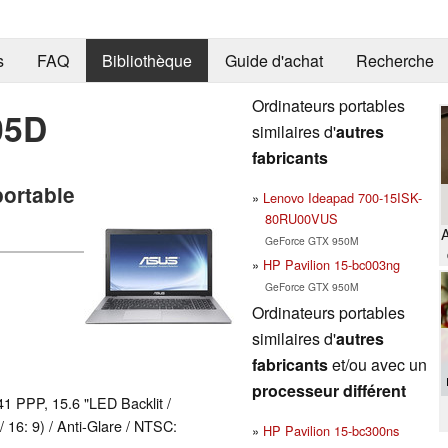
s
FAQ
Bibliothèque
Guide d'achat
Recherche
Ordinateurs portables
05D
similaires d'
autres
fabricants
portable
Lenovo Ideapad 700-15ISK-
80RU00VUS
A
GeForce GTX 950M
HP Pavilion 15-bc003ng
GeForce GTX 950M
Ordinateurs portables
similaires d'
autres
fabricants
et/ou avec un
processeur différent
41 PPP, 15.6 "LED Backlit /
/ 16: 9) / Anti-Glare / NTSC:
HP Pavilion 15-bc300ns