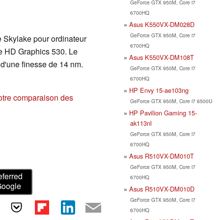
GeForce GTX 950M, Core i7
6700HQ
Asus K550VX-DM028D
GeForce GTX 950M, Core i7
e Skylake pour ordinateur
6700HQ
rée HD Graphics 530. Le
Asus K550VX-DM108T
 d'une finesse de 14 nm.
GeForce GTX 950M, Core i7
6700HQ
HP Envy 15-ae103ng
otre comparaison des
GeForce GTX 950M, Core i7 6500U
HP Pavilion Gaming 15-
ak113nl
GeForce GTX 950M, Core i7
6700HQ
Asus R510VX-DM010T
GeForce GTX 950M, Core i7
eferred
6700HQ
Google
Asus R510VX-DM010D
GeForce GTX 950M, Core i7
6700HQ