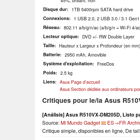
45%, brillant: non
Disque dur
1TB 5400rpm SATA hard drive
Connexions
1 USB 2.0, 2 USB 3.0 / 3.1 Gen1
Réseau
802.11 a/b/g/n/ac (a/b/g/n = Wi-Fi 4/ac
Lecteur optique
DVD +/- RW Double Layer
Taille
Hauteur x Largeur x Profondeur (en mm)
Batterie
2950 mAh, Amovible
Système d'exploitation
FreeDos
Poids
2.5 kg
Liens
Asus Page d'accueil
Asus Section dédiée aux ordinateurs po
Critiques pour le/la Asus R5
[Análisis] Asus R510VX-DM205D, Listo 
Source:
Mi Mundo Gadget
ES→FR
Archi
Critique simple, disponibles en ligne, De ta