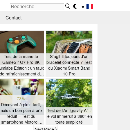
▼
Contact
Test de la manette
S'agit-il toujours d'un
GameSir G7 Pro 8K
bracelet connecté ? Test
imlabs Edition : un taux
du Xiaomi Smart Band
de rafraîchissement de
10 Pro
8K à petit prix
73%
Décevant à plein tarif,
mais un bon plan à prix
Test de l’Antigravity A1 :
réduit – Test du
le vol immersif à 360° en
smartphone Motorola
toute simplicité
Moto G47
Next Page ⟩