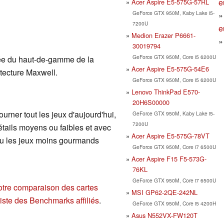
e
Acer Aspire E5-575G-57RL
GeForce GTX 950M, Kaby Lake i5-
7200U
e
Medion Erazer P6661-
30019794
GeForce GTX 950M, Core i5 6200U
rée du haut-de-gamme de la
Acer Aspire E5-575G-54E6
tecture Maxwell.
GeForce GTX 950M, Core i5 6200U
Lenovo ThinkPad E570-
20H6S00000
ourner tout les jeux d'aujourd'hui,
GeForce GTX 950M, Kaby Lake i5-
7200U
étails moyens ou faibles et avec
Acer Aspire E5-575G-78VT
 ou les jeux moins gourmands
GeForce GTX 950M, Core i7 6500U
Acer Aspire F15 F5-573G-
76KL
GeForce GTX 950M, Core i7 6500U
otre comparaison des cartes
MSI GP62-2QE-242NL
liste des Benchmarks affiliés
.
GeForce GTX 950M, Core i5 4200H
Asus N552VX-FW120T