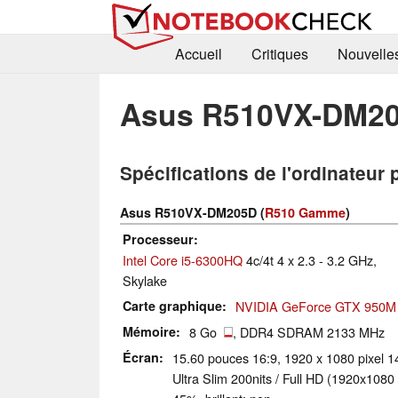
Accueil
Critiques
Nouvelle
Asus R510VX-DM2
Spécifications de l'ordinateur 
Asus R510VX-DM205D (
R510 Gamme
)
Processeur
Intel Core i5-6300HQ
4c/4t 4 x 2.3 - 3.2 GHz,
Skylake
Carte graphique
NVIDIA GeForce GTX 950M
Mémoire
8 Go
, DDR4 SDRAM 2133 MHz
Écran
15.60 pouces 16:9, 1920 x 1080 pixel 1
Ultra Slim 200nits / Full HD (1920x1080 