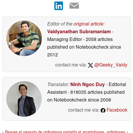
Editor of the
original article
:
Vaidyanathan Subramaniam
-
Managing Editor
- 2058 articles
published on Notebookcheck
since
2012
contact me via:
@Geeky_Vaidy
Translator:
Ninh Ngoc Duy
- Editorial
Assistant
- 818035 articles published
on Notebookcheck
since 2008
contact me via:
Facebook
>
Revues et rapports de ordinateurs portatifs et smartphones, ordiphones
>