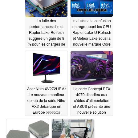
07/10/2023
La fuite des
Intel sème la confusion
performances d'Intel
en regroupant les CPU
Raptor Lake Refresh
Raptor Lake-U Refresh
suggère un gain de 8
et Meteor Lake sous la
% pour les charges de
nouvelle marque Core
travail monocœur et de
06/24/2023
15 % pour les charges
de travail multicœurs
par rapport à la 13e
génération Raptor
Lake
07/07/2023
Acer Nitro XV272URV :
La carte Concept RTX
Le nouveau moniteur
4070 dit adieu aux
de jeu de la série Nitro
câbles d'alimentation
VX2 débarque en
et ASUS présente une
Europe
nouvelle solution
06/09/2023
propriétaire
05/29/2023