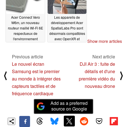
Acer Connect Vero
Les appareils de
W6m, un nouveau
développement Acer
routeur maillé Wi-Fi 6E
SpatialLabs Pro sont
respectueux de
désormais compatibles
l'environnement
avec OpenXR et
Show more articles
SteamVR
05/27/2023
05/27/2023
Previous article
Next article
Le nouvel écran
DJI Air 3 : fuite de
Samsung est le premier
détails et d'une
⟨
⟩
au monde à intégrer des
première vidéo du
capteurs tactiles et de
nouveau drone
fréquence cardiaque
Add as a preferred
source on Google