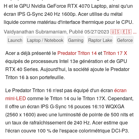
H et le GPU Nvidia GeForce RTX 4070 Laptop, ainsi qu'un
écran IPS G-Sync 240 Hz 1600p. Acer utilise du métal
liquide comme matériau d'interface thermique pour le CPU.
Vaidyanathan Subramaniam,
Publié
05/27/2023
🇺🇸
🇪🇸
...
Launch
Laptop / Notebook
Gaming
Raptor Lake
Geforce
Acer a déjà présenté le
Predator Triton 14
et
Triton 17 X
équipés de processeurs Intel 13e génération et de GPU
RTX 40 Series. Aujourd'hui, la société ajoute le Predator
Triton 16 à son portefeuille.
Le Predator Triton 16 n'est pas équipé d'un écran
écran
mini-LED
comme le Triton 14 ou le Triton 17X. Cependant,
il offre un écran IPS G-Sync 16 pouces 16:10 WQXGA
(2560 x 1600) avec une luminosité de pointe de 500 nits et
un taux de rafraîchissement de 240 Hz. Acer estime que
l'écran couvre 100 % de l'espace colorimétrique DCI-P3.