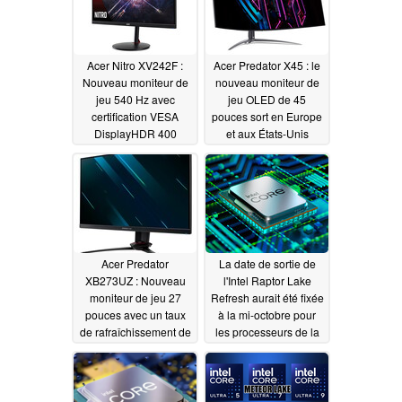
Acer Nitro XV242F :
Acer Predator X45 : le
Nouveau moniteur de
nouveau moniteur de
jeu 540 Hz avec
jeu OLED de 45
certification VESA
pouces sort en Europe
DisplayHDR 400
et aux États-Unis
09/14/2023
08/07/2023
Acer Predator
La date de sortie de
XB273UZ : Nouveau
l'Intel Raptor Lake
moniteur de jeu 27
Refresh aurait été fixée
pouces avec un taux
à la mi-octobre pour
de rafraîchissement de
les processeurs de la
270 Hz et un hub USB
série K et au début du
généreux
mois de janvier pour
08/01/2023
les processeurs non K
de la 14e génération