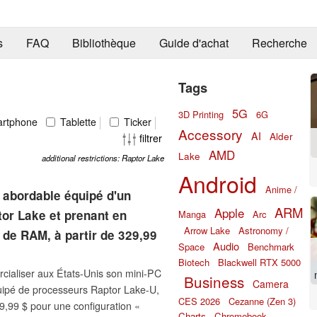
s
FAQ
Bibliothèque
Guide d'achat
Recherche
Tags
5G
3D Printing
6G
rtphone
Tablette
Ticker
Accessory
AI
Alder
filtrer
AMD
Lake
additional restrictions: Raptor Lake
Android
Anime /
 abordable équipé d'un
ARM
Apple
tor Lake et prenant en
Manga
Arc
Arrow Lake
Astronomy /
 de RAM, à partir de 329,99
Audio
Space
Benchmark
Biotech
Blackwell RTX 5000
aliser aux États-Unis son mini-PC
Business
Camera
quipé de processeurs Raptor Lake-U,
CES 2026
Cezanne (Zen 3)
29,99 $ pour une configuration «
Charts
Chromebook