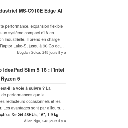
si qu'un écran tactile de 14,1
ebcam de 8 MP magnétiquement
dustriel MS-C910E Edge AI
 performance, expansion flexible
ns un système compact d'IA en
on industrielle. Il prend en charge
l Raptor Lake-S, jusqu'à 96 Go de
er est suffisamment grand pour
Bogdan Solca,
245 jours il y a
IdeaPad Slim 5 16 : l'Intel
D Ryzen 5
st-il la voie à suivre ?
La
lus de performances que la
es rédacteurs occasionnels et les
r. Les avantages sont par ailleurs
s scénarios typiques de navigation
aphics Xe G4 48EUs, 16", 1.9 kg
Allen Ngo,
248 jours il y a