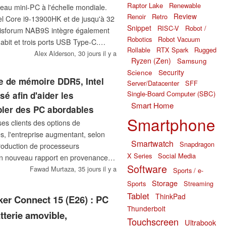
Raptor Lake
Renewable
eau mini-PC à l'échelle mondiale.
Review
Renoir
Retro
el Core i9-13900HK et de jusqu'à 32
Snippet
RISC-V
Robot /
nisforum NAB9S intègre également
Robotics
Robot Vacuum
abit et trois ports USB Type-C.
Rollable
RTX Spark
Rugged
galement intégré un système de
Alex Alderson,
30 jours il y a
Ryzen (Zen)
Samsung
e tout pour moins de 400 dollars en
Science
Security
ie de mémoire DDR5, Intel
Server/Datacenter
SFF
Single-Board Computer (SBC)
sé afin d'aider les
Smart Home
bler des PC abordables
Smartphone
ses clients des options de
s, l'entreprise augmentant, selon
Smartwatch
Snapdragon
production de processeurs
X Series
Social Media
Un nouveau rapport en provenance
Software
ugmente l'offre d'anciens
Fawad Murtaza,
35 jours il y a
Sports / e-
DDR4, notamment ceux des 13e et
Storage
Sports
Streaming
Tablet
ThinkPad
er Connect 15 (E26) : PC
Thunderbolt
tterie amovible,
Touchscreen
Ultrabook