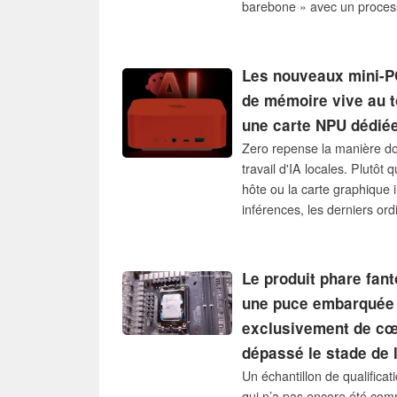
barebone » avec un process
également disponible avec
un SSD de 1 To.
Les nouveaux mini-PC
de mémoire vive au to
une carte NPU dédiée
Zero repense la manière do
travail d'IA locales. Plutôt
hôte ou la carte graphique 
inférences, les derniers or
délestent entièrement cett
indépendante dotée de sa 
Le produit phare fant
une puce embarquée
exclusivement de cœu
dépassé le stade de l
Un échantillon de qualifica
qui n’a pas encore été com