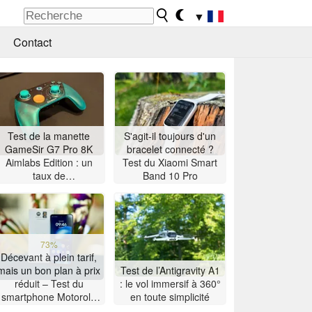
▼
Contact
Test de la manette
S'agit-il toujours d'un
GameSir G7 Pro 8K
bracelet connecté ?
Aimlabs Edition : un
Test du Xiaomi Smart
taux de
Band 10 Pro
rafraîchissement de 8K
à petit prix
73%
Décevant à plein tarif,
mais un bon plan à prix
Test de l’Antigravity A1
réduit – Test du
: le vol immersif à 360°
smartphone Motorola
en toute simplicité
Moto G47