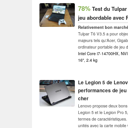
78%
Test du Tulpar 
jeu abordable avec 
Relativement bon marché
Tulpar T6 V3.5 a pour objec
majeurs tels qu'Acer, Gigab
ordinateur portable de jeu 
dans notre test.
Intel Core i7-14700HX, N
16", 2.4 kg
Le Legion 5 de Leno
performances de jeu 
cher
Lenovo propose deux bons o
Legion 5 et le Legion Pro 5,
termes de caractéristiques
unités avec la carte mobi