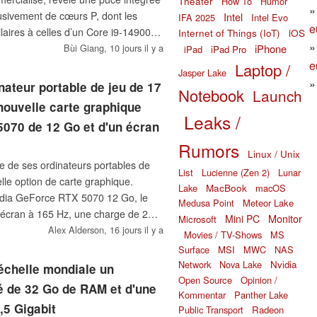
Theater
How To
Humor
sivement de cœurs P, dont les
Intel
IFA 2025
Intel Evo
e
laires à celles d’un Core i9-14900K
Internet of Things (IoT)
iOS
iPhone
té désactivés. Les tests ont mis en
Bùi Giang,
10 jours il y a
iPad
iPad Pro
e
s d’overclocking et aucun avantage
Laptop /
Jasper Lake
puce, ce qui fait de ce processeur
nateur portable de jeu de 17
Notebook
Launch
uriosité de la gamme Raptor Lake
nouvelle carte graphique
Leaks /
070 de 12 Go et d'un écran
Rumors
Linux / Unix
e de ses ordinateurs portables de
List
Lucienne (Zen 2)
Lunar
lle option de carte graphique.
MacBook
Lake
macOS
idia GeForce RTX 5070 12 Go, le
Medusa Point
Meteor Lake
écran à 165 Hz, une charge de 245
Monitor
Mini PC
Microsoft
ore i7-14700HX, ce qui souligne son
Alex Alderson,
16 jours il y a
Movies / TV-Shows
MS
Surface
MSI
MWC
NAS
Network
Nova Lake
Nvidia
'échelle mondiale un
Open Source
Opinion /
é de 32 Go de RAM et d'une
Kommentar
Panther Lake
,5 Gigabit
Public Transport
Radeon