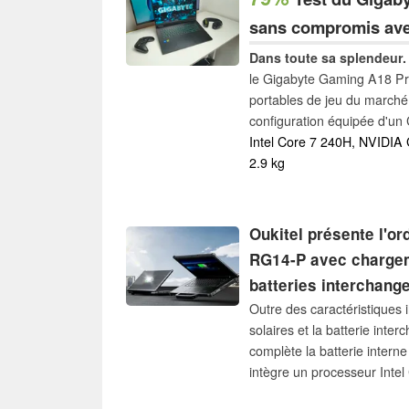
sans compromis ave
Dans toute sa splendeur.
le Gigabyte Gaming A18 Pro
portables de jeu du marché
configuration équipée d'u
5070 Ti pour voir comment i
Intel Core 7 240H, NVIDIA
concurrence. Le concurrent 
2.9 kg
Oukitel présente l'or
RG14-P avec chargem
batteries interchang
Outre des caractéristiques
solaires et la batterie int
complète la batterie intern
intègre un processeur Inte
LPDDR5 et un SSD de 512 G