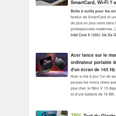
SmartCard, Wi-Fi 7 
Boîte à outils pour les en
lecteur de SmartCard et un
de plus en plus rares dans 
professionnels modernes. 
concentre précisément sur 
Intel Core 5 120U, Iris Xe 
capacités adaptées aux entr
et économe en énergie.
Acer lance sur le ma
ordinateur portable 
d'un écran de 165 Hz
Acer a mis à jour l'un de s
pouces les moins chers ave
plus cher, le Nitro V 15 di
et d'une batterie de 76 W
lente.
79%
Test du Gigaby