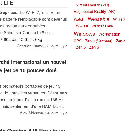
et LTE
Virtual Reality (VR) /
Augmented Reality (AR)
treprises.
Le Wi-Fi 7, le LTE, un
Wearable
e batterie remplaçable sont devenus
Watch
Wi-Fi 7
les ordinateurs portables
Wi-Fi 8
Wildcat Lake
Windows
Le Schenker Connect 15 se
Workstation
ces caractéristiques, combinant des
G7 80EUs, 15.6", 1.9 kg
XPS
Zen 3 (Vermeer)
Zen 4
eprises avec un matériel silencieux
Christian Hintze,
58 jours il y a
Zen 5
Zen 6
rché international un nouvel
de jeu de 15 pouces doté
es ordinateurs portables de jeu 15
c de nouvelles variantes. Désormais
spose toujours d'un écran de 165 Hz
h, mais seulement d'une RAM DDR4
Alex Alderson,
64 jours il y a
te Gaming A18 Pro : jouer