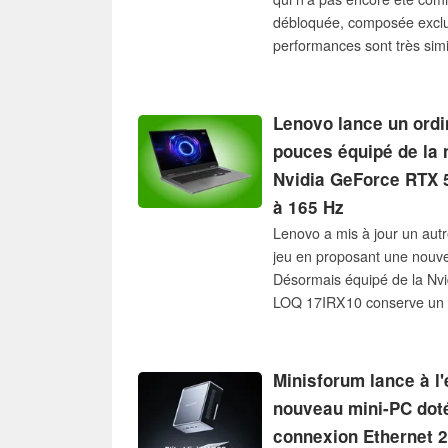
débloquée, composée exclu
performances sont très simi
dont les cœurs E auraient é
évidence de modestes gain
particulier au niveau de la 
Lenovo lance un ordi
abandonné davantage une c
pouces équipé de la 
qu’un produit phare perdu.
Nvidia GeForce RTX 5
à 165 Hz
Lenovo a mis à jour un autr
jeu en proposant une nouve
Désormais équipé de la Nv
LOQ 17IRX10 conserve un 
W et un processeur Intel C
caractère plus abordable.
Minisforum lance à l
nouveau mini-PC dot
connexion Ethernet 2