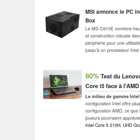
la capacité de stockage, ain
pouces 1080p avec une w
MSI annonce le PC in
attachée.
Box
Le MS-C910E combine haute
et construction robuste da
périphérie pour une utilisati
jusqu'à un processeur Inte
RAM DDR5-5600 et le boîti
accueillir trois cartes PCIe.
80%
Test du Lenovo 
Core i5 face à l'AM
Le milieu de gamme Intel e
configuration Intel offre p
configuration AMD, ce que l
joueurs pourraient apprécie
minimes, au mieux, pour le
Intel Core 5 210H, UHD Gr
ou de traitement de texte.