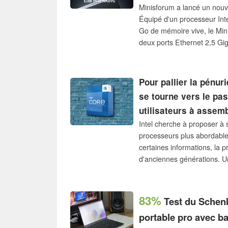
Minisforum a lancé un nouv
Équipé d'un processeur Int
Go de mémoire vive, le Mi
deux ports Ethernet 2,5 Gig
Minisforum affirme avoir é
refroidissement amélioré, l
version « barebone ».
Pour pallier la pénur
se tourne vers le pas
utilisateurs à assem
Intel cherche à proposer à 
processeurs plus abordable
certaines informations, la 
d'anciennes générations. 
de Chine indique qu'Intel a
processeurs compatibles 
14e générations.
83%
Test du Schenk
portable pro avec ba