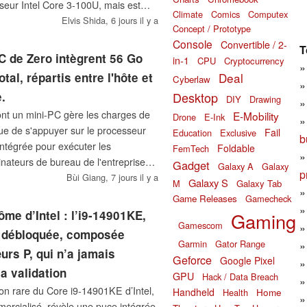
eur Intel Core 3-100U, mais est
Climate
Comics
Computex
 un Core i7-150U, 16 Go de RAM et
Elvis Shida,
6 jours il y a
Concept / Prototype
Console
Convertible / 2-
T
 de Zero intègrent 56 Go
in-1
CPU
Cryptocurrency
Deal
tal, répartis entre l'hôte et
Cyberlaw
Desktop
.
DIY
Drawing
nt un mini-PC gère les charges de
E-Mobility
Drone
E-Ink
 que de s'appuyer sur le processeur
Fail
Education
Exclusive
b
intégrée pour exécuter les
Foldable
FemTech
dinateurs de bureau de l'entreprise
Gadget
Galaxy A
Galaxy
p
e tâche vers une deuxième puce
Bùi Giang,
7 jours il y a
Galaxy S
M
Galaxy Tab
propre mémoire.
Game Releases
Gamecheck
ôme d’Intel : l’i9-14901KE,
Gaming
Gamescom
 débloquée, composée
Garmin
Gator Range
rs P, qui n’a jamais
Geforce
Google Pixel
a validation
GPU
Hack / Data Breach
tion rare du Core i9-14901KE d’Intel,
Handheld
Home
Health
mercialisé, révèle une puce intégrée