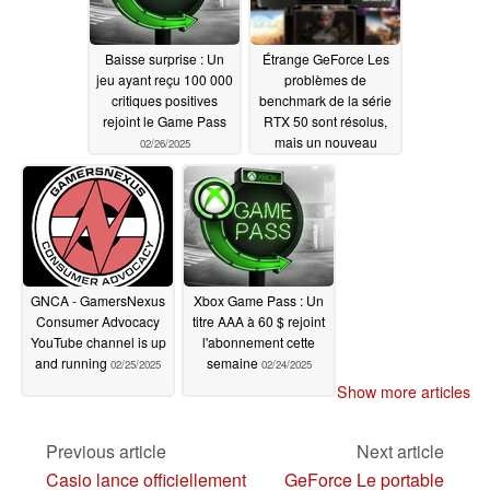
Baisse surprise : Un
Étrange GeForce Les
jeu ayant reçu 100 000
problèmes de
critiques positives
benchmark de la série
rejoint le Game Pass
RTX 50 sont résolus,
mais un nouveau
02/26/2025
problème se pose pour
les joueurs
02/26/2025
GNCA - GamersNexus
Xbox Game Pass : Un
Consumer Advocacy
titre AAA à 60 $ rejoint
YouTube channel is up
l'abonnement cette
and running
semaine
02/25/2025
02/24/2025
Show more articles
Previous article
Next article
Casio lance officiellement
GeForce Le portable