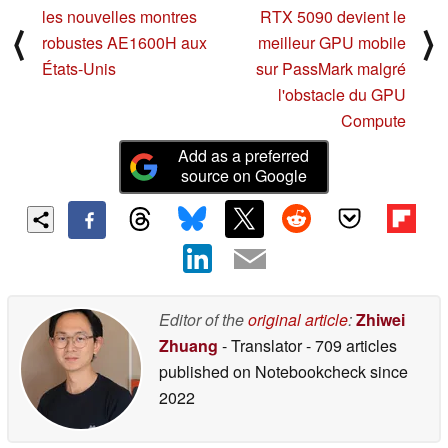
les nouvelles montres
RTX 5090 devient le
⟨
⟩
robustes AE1600H aux
meilleur GPU mobile
États-Unis
sur PassMark malgré
l'obstacle du GPU
Compute
Add as a preferred
source on Google
Editor of the
original article
:
Zhiwei
Zhuang
- Translator
- 709 articles
published on Notebookcheck
since
2022