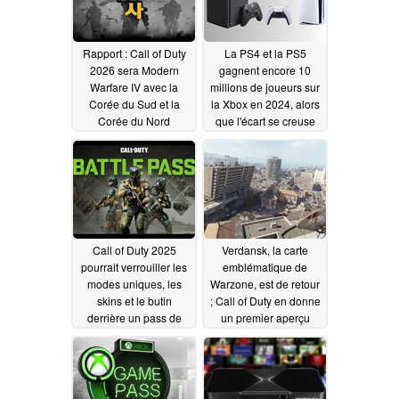
Rapport : Call of Duty
La PS4 et la PS5
2026 sera Modern
gagnent encore 10
Warfare IV avec la
millions de joueurs sur
Corée du Sud et la
la Xbox en 2024, alors
Corée du Nord
que l'écart se creuse
dans les ventes de
06/05/2025
consoles
05/09/2025
Call of Duty 2025
Verdansk, la carte
pourrait verrouiller les
emblématique de
modes uniques, les
Warzone, est de retour
skins et le butin
; Call of Duty en donne
derrière un pass de
un premier aperçu
combat
05/05/2025
03/25/2025