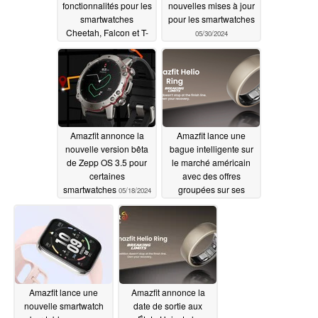
fonctionnalités pour les
nouvelles mises à jour
smartwatches
pour les smartwatches
Cheetah, Falcon et T-
05/30/2024
Rex Ultra
06/05/2024
Amazfit annonce la
Amazfit lance une
nouvelle version bêta
bague intelligente sur
de Zepp OS 3.5 pour
le marché américain
certaines
avec des offres
smartwatches
groupées sur ses
05/18/2024
smartwatches phares
05/16/2024
Amazfit lance une
Amazfit annonce la
nouvelle smartwatch
date de sortie aux