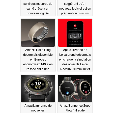
suivi des mesures de
suggèrent qu'un
santé grâce à un
nouveau logiciel est en
nouveau logiciel
préparation
06/19/2024
07/05/2024
Amazfit Helio Ring
Apple l'iPhone de
désormais disponible
Leica prend désormais
en Europe :
en charge la simulation
économisez 149 € en
des objectifs Leica
l'associant à une
Noctilux, Summilux et
smartwatch
Co. grâce à la nouvelle
06/17/2024
application Leica Lux
06/06/2024
Amazfit annonce de
Amazfit annonce Zepp
nouvelles
Flow 1.4 et de