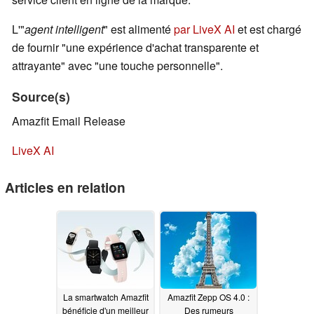
L'"
agent intelligent
" est alimenté
par LiveX AI
et est chargé
de fournir "une expérience d'achat transparente et
attrayante" avec "une touche personnelle".
Source(s)
Amazfit Email Release
LiveX AI
Articles en relation
La smartwatch Amazfit
Amazfit Zepp OS 4.0 :
bénéficie d'un meilleur
Des rumeurs