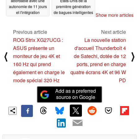
abordable avec une
États-Unis de la
autonomie de 11 jours
première génération
et l'intégration
de bagues intelligentes
Show more articles
d'Amazon Alexa
05/01/2024
05/02/2024
Previous article
Next article
ROG Strix XG27UCG :
La nouvelle station
ASUS présente un
d'accueil Thunderbolt 4
⟨
⟩
moniteur de jeu 4K et
de Satechi, dotée de 12
160 Hz qui prend
ports, prend en charge
également en charge le
quatre écrans 4K et 96 W
mode spécial 320 Hz
PD
Add as a preferred
source on Google