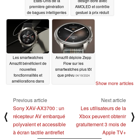
États-Unis de la
design doré avec
première génération
AMOLED et contrôle
de bagues intelligentes
gestuel à prix réduit
05/01/2024
04/22/2024
Les smartwatches
Amazfit déploie Zepp
Amazfit bénéficient de
Flow sur les
nouvelles
smartwatches plus tôt
fonctionnalités et
que prévu
04/19/2024
améliorations dans
Show more articles
une nouvelle mise à
jour
04/20/2024
Previous article
Next article
Sony XAV-AX3700 : un
Les utilisateurs de la
⟨
⟩
récepteur AV embarqué
Xbox peuvent obtenir
polyvalent et accessible
gratuitement 3 mois de
à écran tactile antireflet
Apple TV+