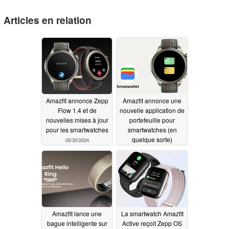
Articles en relation
Amazfit annonce Zepp
Amazfit annonce une
Flow 1.4 et de
nouvelle application de
nouvelles mises à jour
portefeuille pour
pour les smartwatches
smartwatches (en
quelque sorte)
05/30/2024
05/30/2024
Amazfit lance une
La smartwatch Amazfit
bague intelligente sur
Active reçoit Zepp OS