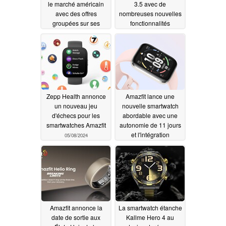
le marché américain
3.5 avec de
avec des offres
nombreuses nouvelles
groupées sur ses
fonctionnalités
smartwatches phares
05/15/2024
05/16/2024
Zepp Health annonce
Amazfit lance une
un nouveau jeu
nouvelle smartwatch
d'échecs pour les
abordable avec une
smartwatches Amazfit
autonomie de 11 jours
et l'intégration
05/08/2024
d'Amazon Alexa
05/02/2024
Amazfit annonce la
La smartwatch étanche
date de sortie aux
Kallme Hero 4 au