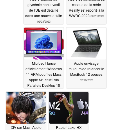
glycémie non invasif
casque de la série
de l'UE est détaillé
Reality est reporté à la
dans une nouvelle fuite
WWDC 2023
02/20/2023
02/23/2023
Microsoft lance
Apple envisage
officiellement Windows
toujours de relancer le
11 ARM pour les Macs
MacBook 12 pouces
Apple M1 et M2 via
02/16/2023
Parallels Desktop 18
02/19/2023
XIV sur Mac : Apple
Raptor Lake-HX