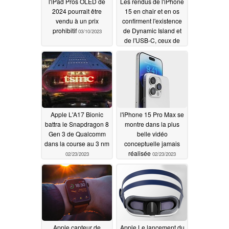
l'iPad Pros OLED de
Les rendus de l'iPhone
2024 pourrait être
15 en chair et en os
vendu à un prix
confirment l'existence
prohibitif
de Dynamic Island et
03/10/2023
de l'USB-C, ceux de
l'iPhone 15 Plus et de
l'iPhone 15 Pro rouge
foncé indiquent des
changements mineurs
dans le design
02/26/2023
Apple L'A17 Bionic
l'iPhone 15 Pro Max se
battra le Snapdragon 8
montre dans la plus
Gen 3 de Qualcomm
belle vidéo
dans la course au 3 nm
conceptuelle jamais
réalisée
02/23/2023
02/23/2023
Apple capteur de
Apple Le lancement du