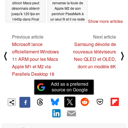
silicon Macs peut
renverse la foule de
désormais obtenir
Apple M2 de son
jusqu'à 120 fps en
perchoir PassMark à
1440p dans Final
un seul fil et il ne reste
Show more articles
Fantasy XIV grâce à un
plus que le Ryzen 9
nouveau lanceur
7945HX comme
communautaire open
menace
Previous article
Next article
02/12/2023
source
02/14/2023
Microsoft lance
Samsung dévoile de
officiellement Windows
nouveaux téléviseurs
⟨
⟩
11 ARM pour les Macs
Neo QLED et OLED,
Apple M1 et M2 via
dont un modèle 8K
Parallels Desktop 18
Add as a preferred
source on Google