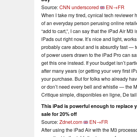
Source:
CNN underscored
EN→FR
When I take my tired, cynical tech reviewer h
of an everyday person perusing online retail
“add to cart,”, I can say that the iPad Air M3
iPads out right now. It’s nice and light, work
probably care about and is absurdly fast — 
of power users drawn to the iPad Pro can s
get this one instead. If your budget isn’t part
after many years (or getting your very first i
your purchase. But for folks who already ha
or don’t need every bell and whistle — the M
Critique simple, disponibles en ligne, De ta
This iPad is powerful enough to replace 
sale for 20% off
Source:
Zdnet.com
EN→FR
After using the iPad Air with the M3 processo