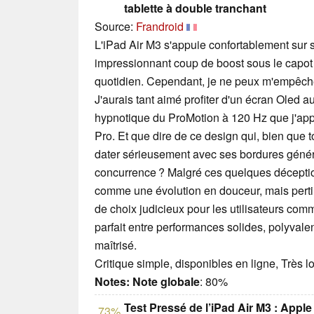
tablette à double tranchant
Source:
Frandroid
L'iPad Air M3 s'appuie confortablement sur 
impressionnant coup de boost sous le capot 
quotidien. Cependant, je ne peux m'empêche
J'aurais tant aimé profiter d'un écran Oled au
hypnotique du ProMotion à 120 Hz que j'app
Pro. Et que dire de ce design qui, bien que
dater sérieusement avec ses bordures géné
concurrence ? Malgré ces quelques déception
comme une évolution en douceur, mais pertin
de choix judicieux pour les utilisateurs com
parfait entre performances solides, polyval
maîtrisé.
Critique simple, disponibles en ligne, Très 
Notes:
Note globale
: 80%
Test Pressé de l’iPad Air M3 : Apple
73%