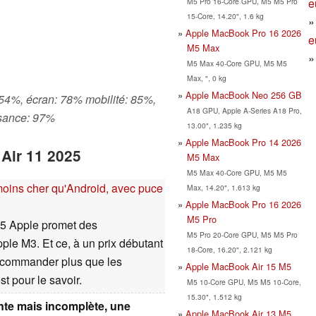
e
M5 Pro 16-Core GPU, M5 M5 Pro
15-Core, 14.20", 1.6 kg
Apple MacBook Pro 16 2026
e
M5 Max
M5 Max 40-Core GPU, M5 M5
Max, ", 0 kg
Apple MacBook Neo 256 GB
54%, écran: 78% mobilité: 85%,
A18 GPU, Apple A-Series A18 Pro,
isance: 97%
13.00", 1.235 kg
Apple MacBook Pro 14 2026
 Air 11 2025
M5 Max
M5 Max 40-Core GPU, M5 M5
 moins cher qu'Android, avec puce
Max, 14.20", 1.613 kg
Apple MacBook Pro 16 2026
M5 Pro
25 Apple promet des
M5 Pro 20-Core GPU, M5 M5 Pro
le M3. Et ce, à un prix débutant
18-Core, 16.20", 2.121 kg
recommander plus que les
Apple MacBook Air 15 M5
t pour le savoir.
M5 10-Core GPU, M5 M5 10-Core,
15.30", 1.512 kg
ante mais incomplète, une
Apple MacBook Air 13 M5