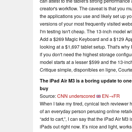
can attest to the tablet's strong performance 
creator's workflow. The caveat is that you m
the applications you use and likely set up y
versions of your most frequently visited webs
I'm testing isn't cheap. The 13-inch model w
Add a $269 Magic Keyboard and a $129 Appl
looking at a $1,697 tablet setup. That's why
if you don't need the highest storage configu
model starts at a lesser $599 and the 13-in
Critique simple, disponibles en ligne, Court
The iPad Air M3 is a boring update to one
buy
Source:
CNN underscored
EN→FR
When I take my tired, cynical tech reviewer h
of an everyday person perusing online retail
“add to cart,”, I can say that the iPad Air M3
iPads out right now. It’s nice and light, work