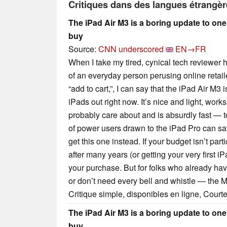
Critiques dans des langues étrangè
The iPad Air M3 is a boring update to one
buy
Source:
CNN underscored
EN→FR
When I take my tired, cynical tech reviewer h
of an everyday person perusing online retail
“add to cart,”, I can say that the iPad Air M3
iPads out right now. It’s nice and light, work
probably care about and is absurdly fast — 
of power users drawn to the iPad Pro can s
get this one instead. If your budget isn’t part
after many years (or getting your very first i
your purchase. But for folks who already ha
or don’t need every bell and whistle — the M
Critique simple, disponibles en ligne, Court
The iPad Air M3 is a boring update to one
buy