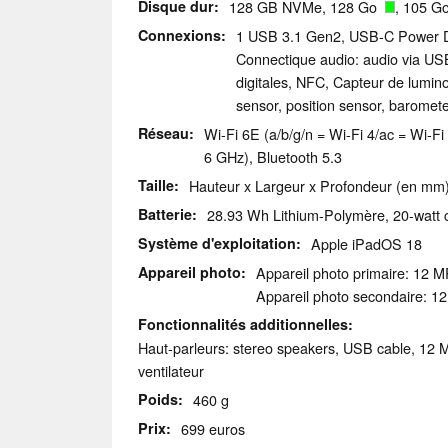
Disque dur
128 GB NVMe, 128 Go
, 105 Go
Connexions
1 USB 3.1 Gen2, USB-C Power Del
Connectique audio: audio via US
digitales, NFC, Capteur de lumino
sensor, position sensor, baromet
Réseau
Wi-Fi 6E (a/b/g/n = Wi-Fi 4/ac = Wi-Fi
6 GHz), Bluetooth 5.3
Taille
Hauteur x Largeur x Profondeur (en mm):
Batterie
28.93 Wh Lithium-Polymère, 20-watt 
Système d'exploitation
Apple iPadOS 18
Appareil photo
Appareil photo primaire: 12 MP
Appareil photo secondaire: 12 
Fonctionnalités additionnelles
Haut-parleurs: stereo speakers, USB cable, 12 M
ventilateur
Poids
460 g
Prix
699 euros