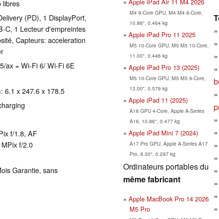
Apple iPad Air 11 M4 2026
 libres
M4 9-Core GPU, M4 M4 8-Core,
T
ivery (PD), 1 DisplayPort,
10.86", 0.464 kg
B-C, 1 Lecteur d'empreintes
Apple iPad Pro 11 2025
sité, Capteurs: acceleration
M5 10-Core GPU, M5 M5 10-Core,
er
11.00", 0.446 kg
 5/ax = Wi-Fi 6/ Wi-Fi 6E
Apple iPad Pro 13 (2025)
M5 10-Core GPU, M5 M5 9-Core,
b
13.00", 0.579 kg
 6.1 x 247.6 x 178.5
Apple iPad 11 (2025)
charging
p
A16 GPU 4-Core, Apple A-Series
A16, 10.86", 0.477 kg
Apple iPad Mini 7 (2024)
ix f/​1.8, AF
MPix f/​2.0
A17 Pro GPU, Apple A-Series A17
Pro, 8.30", 0.297 kg
Ordinateurs portables du
ois Garantie, sans
même fabricant
Apple MacBook Pro 14 2026
M5 Pro