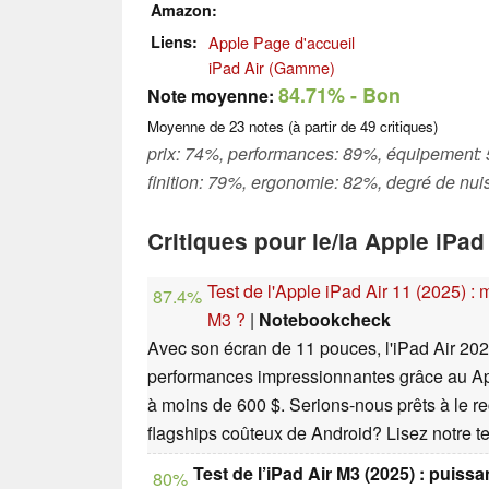
Amazon
Liens
Apple Page d'accueil
iPad Air (Gamme)
84.71%
- Bon
Note moyenne:
Moyenne de
23
notes (à partir de
49
critiques)
prix: 74%, performances: 89%, équipement: 
finition: 79%, ergonomie: 82%, degré de nu
Critiques pour le/la Apple iPad
Test de l'Apple iPad Air 11 (2025) :
87.4%
M3 ?
|
Notebookcheck
Avec son écran de 11 pouces, l'iPad Air 20
performances impressionnantes grâce au App
à moins de 600 $. Serions-nous prêts à le 
flagships coûteux de Android? Lisez notre tes
Test de l’iPad Air M3 (2025) : puiss
80%