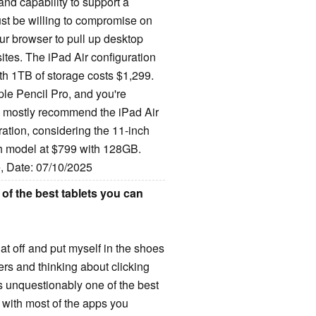
and capability to support a
ust be willing to compromise on
our browser to pull up desktop
ites. The iPad Air configuration
ith 1TB of storage costs $1,299.
e Pencil Pro, and you're
 I mostly recommend the iPad Air
ration, considering the 11-inch
ch model at $799 with 128GB.
e, Date: 07/10/2025
 of the best tablets you can
at off and put myself in the shoes
ers and thinking about clicking
 is unquestionably one of the best
s with most of the apps you