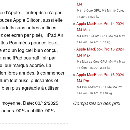
M4
M4 10-Core GPU, M4 M4 10-Core,
ce d’Apple. L’entreprise n’a pas
14.20", 1.537 kg
uces Apple Silicon, aussi elle
Apple MacBook Pro 14 2024
roduits sans autres artifices.
M4 Max
cet écran par pitié), l’iPad Air
M4 Max 32-Core GPU, M4 M4 Max
ettes Pommées pour celles et
14-Core, 14.20", 1.62 kg
Apple MacBook Pro 16 2024
et d’un logiciel bien conçu.
M4 Max
amme iPad pourrait finir par
M4 Max 32-Core GPU, M4 M4 Max
 de leur marque adorée. La
14-Core, 16.20", 2.15 kg
 dernières années, à commencer
Apple MacBook Pro 16 2024
ium tout aussi puissantes et
M4 Pro
bien plus agréable à utiliser
M4 Pro 20-Core GPU, M4 M4 Pro
14-Core, 16.20", 2.128 kg
le moyenne, Date: 03/12/2025
Comparaison des prix
rmances: 90% mobilité: 90%