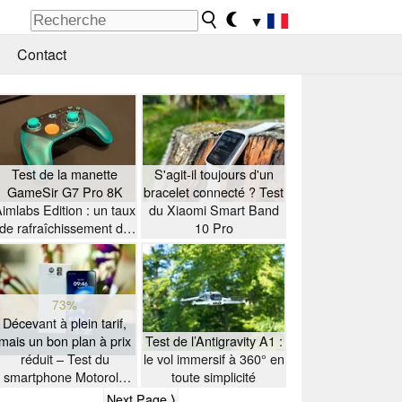
▼
Contact
Test de la manette
S'agit-il toujours d'un
GameSir G7 Pro 8K
bracelet connecté ? Test
imlabs Edition : un taux
du Xiaomi Smart Band
de rafraîchissement de
10 Pro
8K à petit prix
73%
Décevant à plein tarif,
mais un bon plan à prix
Test de l’Antigravity A1 :
réduit – Test du
le vol immersif à 360° en
smartphone Motorola
toute simplicité
Moto G47
Next Page ⟩