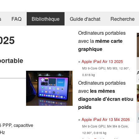
s
FAQ
Bibliothèque
Guide d'achat
Recherche
Ordinateurs portables
025
avec la
même carte
graphique
portable
Apple iPad Air 13 2025
M3 9-Core GPU, M3 M3, 12.90",
A
0.616 kg
Ordinateurs portables
avec
les mêmes
diagonale d'écran et/ou
poids
Apple iPad Air 13 M4 2026
5 PPP, capacitive
M4 9-Core GPU, M4 M4 8-Core,
 Hz
12.90", 0.616 kg