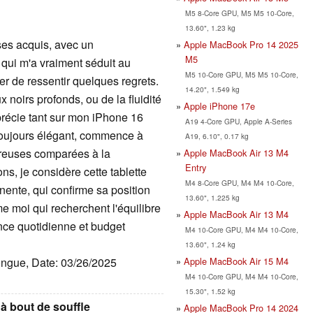
M5 8-Core GPU, M5 M5 10-Core,
13.60", 1.23 kg
ses acquis, avec un
Apple MacBook Pro 14 2025
M5
qui m'a vraiment séduit au
M5 10-Core GPU, M5 M5 10-Core,
r de ressentir quelques regrets.
14.20", 1.549 kg
x noirs profonds, ou de la fluidité
Apple iPhone 17e
récie tant sur mon iPhone 16
A19 4-Core GPU, Apple A-Series
 toujours élégant, commence à
A19, 6.10", 0.17 kg
reuses comparées à la
Apple MacBook Air 13 M4
Entry
s, je considère cette tablette
M4 8-Core GPU, M4 M4 10-Core,
ente, qui confirme sa position
13.60", 1.225 kg
me moi qui recherchent l'équilibre
Apple MacBook Air 13 M4
ence quotidienne et budget
M4 10-Core GPU, M4 M4 10-Core,
13.60", 1.24 kg
Apple MacBook Air 15 M4
longue, Date: 03/26/2025
M4 10-Core GPU, M4 M4 10-Core,
15.30", 1.52 kg
 à bout de souffle
Apple MacBook Pro 14 2024